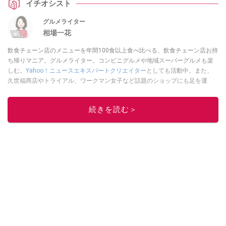
イチオシスト
してみました。ボリューム感や満足度はもちろん、価格とのバランスにも注
目しながら検証。日々の食事選びの参考になるよう、前向きな視点で詳しく
グルメライター
ご紹介していきます。
相場一花
飲食チェーン店のメニューを年間100食以上食べ比べる、飲食チェーン店お持
ち帰りマニア。グルメライター。コンビニグルメや地域スーパーグルメも楽
しむ。
Yahoo！ニュースエキスパートクリエイター
としても活動中。また、
久世福商店やトライアル、ワークマン女子など話題のショップにも足を運
ぶ。晋遊舎「LDK」や
「360LiFE」
、KADOKAWA
「レタスクラブ」
、集英社
「週刊プレイボーイ」、宝島社「おいしい！ シャトレーゼBOOK」などでグ
続きを読む＞
ルメライター、食の専門家として出演実績あり。
このイチオシストの他の記事を読む