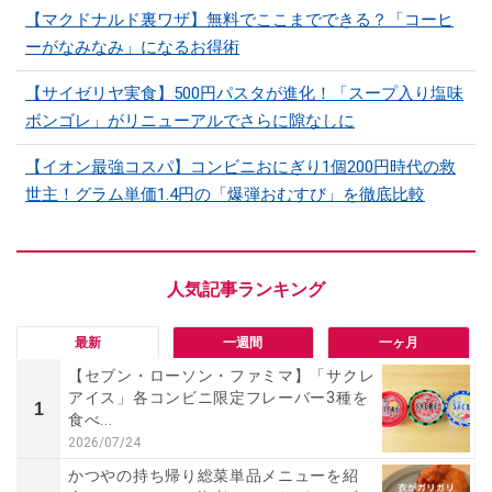
【マクドナルド裏ワザ】無料でここまでできる？「コーヒ
ーがなみなみ」になるお得術
【サイゼリヤ実食】500円パスタが進化！「スープ入り塩味
ボンゴレ」がリニューアルでさらに隙なしに
【イオン最強コスパ】コンビニおにぎり1個200円時代の救
世主！グラム単価1.4円の「爆弾おむすび」を徹底比較
最新
一週間
一ヶ月
【セブン・ローソン・ファミマ】「サクレ
アイス」各コンビニ限定フレーバー3種を
1
食べ...
2026/07/24
かつやの持ち帰り総菜単品メニューを紹