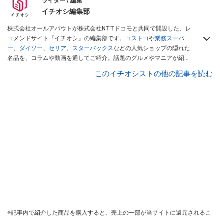
ライター / 編集
イチオシ編集部
株式会社オールアバウトが株式会社NTTドコモと共同で開設した、レ
コメンドサイト『イチオシ』の編集部です。
コストコ
や
業務スーパ
ー
、
ダイソー
、
セリア
、
スターバックス
などの人気ショップの隠れた
名品を、コラムや動画を通してご紹介。話題のグルメやマニアが紹介
するアウトドア情報も満載です。配信しているコンテンツは専門家や
このイチオシストの他の記事を読む
インフルエンサーが実際に使用してレビューしています。毎日トレン
ド情報をお届けしているので、ぜひ
Googleニュースでフォロー
してく
ださい！
※記事内で紹介した商品を購入すると、売上の一部が当サイトに還元されるこ