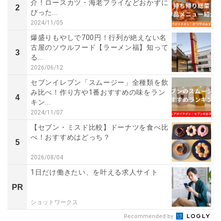
介！ロースカツ・海老フライなどおかずに
2
ぴった...
2024/11/05
爆盛りもやしで700円！行列が絶えない名
古屋のソウルフード【ラーメン福】知って
3
る...
2026/06/12
セブンイレブン「スムージー」全種類を飲
み比べ！作り方や1番おすすめの味をラン
4
キン...
2024/11/07
【セブン・ミスド比較】ドーナツを食べ比
べ！おすすめはどっち？
5
2026/08/04
1日だけ働きたい、を叶える求人サイト
PR
ショットワークス
Recommended by