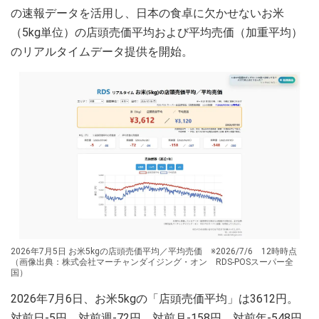
の速報データを活用し、日本の食卓に欠かせないお米
（5kg単位）の店頭売価平均および平均売価（加重平均）
のリアルタイムデータ提供を開始。
2026年7月5日 お米5kgの店頭売価平均／平均売価 ※2026/7/6 12時時点
（画像出典：株式会社マーチャンダイジング・オン RDS-POSスーパー全
国）
2026年7月6日、お米5kgの「店頭売価平均」は3612円。
対前日-5円、対前週-72円、対前月-158円、対前年-548円