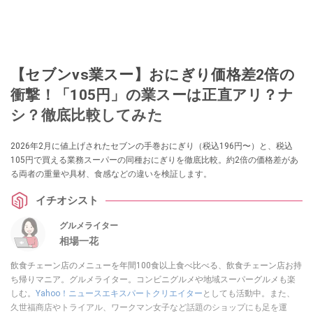
【セブンvs業スー】おにぎり価格差2倍の
衝撃！「105円」の業スーは正直アリ？ナ
シ？徹底比較してみた
2026年2月に値上げされたセブンの手巻おにぎり（税込196円〜）と、税込
105円で買える業務スーパーの同種おにぎりを徹底比較。約2倍の価格差があ
る両者の重量や具材、食感などの違いを検証します。
イチオシスト
グルメライター
相場一花
飲食チェーン店のメニューを年間100食以上食べ比べる、飲食チェーン店お持
ち帰りマニア。グルメライター。コンビニグルメや地域スーパーグルメも楽
しむ。
Yahoo！ニュースエキスパートクリエイター
としても活動中。また、
久世福商店やトライアル、ワークマン女子など話題のショップにも足を運