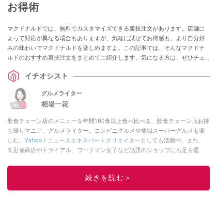
お得術
マクドナルドでは、無料でカスタマイズできる裏技注文があります。店舗に
よって対応が異なる場合もありますが、気軽に試せてお得感も。より自分好
みの味わいでマクドナルドを楽しめますよ。この記事では、そんなマクドナ
ルドのおすすめ裏技注文をまとめてご紹介します。気になる方は、ぜひチェ
ックしてみてくださいね！
イチオシスト
グルメライター
相場一花
飲食チェーン店のメニューを年間100食以上食べ比べる、飲食チェーン店お持
ち帰りマニア。グルメライター。コンビニグルメや地域スーパーグルメも楽
しむ。
Yahoo！ニュースエキスパートクリエイター
としても活動中。また、
久世福商店やトライアル、ワークマン女子など話題のショップにも足を運
ぶ。晋遊舎「LDK」や
「360LiFE」
、KADOKAWA
「レタスクラブ」
、集英社
「週刊プレイボーイ」、宝島社「おいしい！ シャトレーゼBOOK」などでグ
続きを読む＞
ルメライター、食の専門家として出演実績あり。
このイチオシストの他の記事を読む