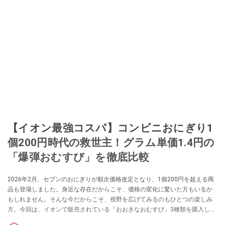
【イオン最強コスパ】コンビニおにぎり1
個200円時代の救世主！グラム単価1.4円の
「爆弾おむすび」を徹底比較
2026年2月、セブンのおにぎりが順次価格改定となり、1個200円を超える商
品も登場しました。身近な存在だからこそ、価格の変化に驚いた方もいるか
もしれません。そんな今だからこそ、視野を広げてみるのもひとつの楽しみ
方。今回は、イオンで販売されている「おおきなおむすび」3種類を購入し、
その大きさや具材の入り方、重量、そしてコストパフォーマンスをチェック