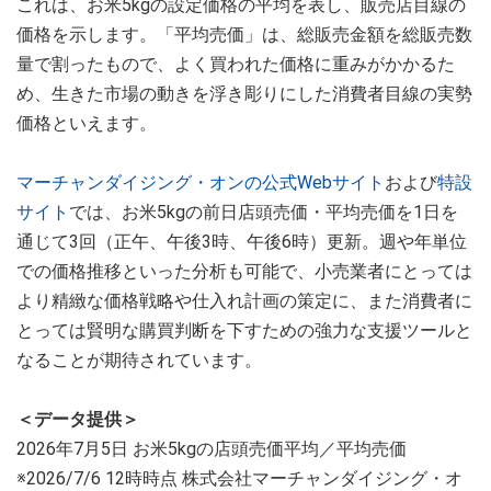
これは、お米5kgの設定価格の平均を表し、販売店目線の
価格を示します。「平均売価」は、総販売金額を総販売数
量で割ったもので、よく買われた価格に重みがかかるた
め、生きた市場の動きを浮き彫りにした消費者目線の実勢
価格といえます。
マーチャンダイジング・オンの公式Webサイト
および
特設
サイト
では、お米5kgの前日店頭売価・平均売価を1日を
通じて3回（正午、午後3時、午後6時）更新。週や年単位
での価格推移といった分析も可能で、小売業者にとっては
より精緻な価格戦略や仕入れ計画の策定に、また消費者に
とっては賢明な購買判断を下すための強力な支援ツールと
なることが期待されています。
＜データ提供＞
2026年7月5日 お米5kgの店頭売価平均／平均売価
※2026/7/6 12時時点 株式会社マーチャンダイジング・オ