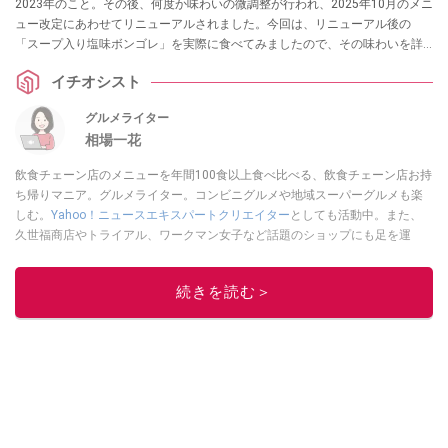
2023年のこと。その後、何度か味わいの微調整が行われ、2025年10月のメニ
ュー改定にあわせてリニューアルされました。今回は、リニューアル後の
「スープ入り塩味ボンゴレ」を実際に食べてみましたので、その味わいを詳
しくご紹介します。
イチオシスト
グルメライター
相場一花
飲食チェーン店のメニューを年間100食以上食べ比べる、飲食チェーン店お持
ち帰りマニア。グルメライター。コンビニグルメや地域スーパーグルメも楽
しむ。
Yahoo！ニュースエキスパートクリエイター
としても活動中。また、
久世福商店やトライアル、ワークマン女子など話題のショップにも足を運
ぶ。晋遊舎「LDK」や
「360LiFE」
、KADOKAWA
「レタスクラブ」
、集英社
「週刊プレイボーイ」、宝島社「おいしい！ シャトレーゼBOOK」などでグ
続きを読む＞
ルメライター、食の専門家として出演実績あり。
このイチオシストの他の記事を読む