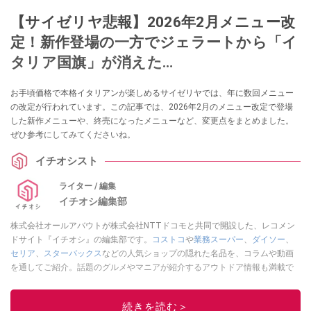
【サイゼリヤ悲報】2026年2月メニュー改
定！新作登場の一方でジェラートから「イ
タリア国旗」が消えた…
お手頃価格で本格イタリアンが楽しめるサイゼリヤでは、年に数回メニュー
の改定が行われています。この記事では、2026年2月のメニュー改定で登場
した新作メニューや、終売になったメニューなど、変更点をまとめました。
ぜひ参考にしてみてくださいね。
イチオシスト
ライター / 編集
イチオシ編集部
株式会社オールアバウトが株式会社NTTドコモと共同で開設した、レコメン
ドサイト『イチオシ』の編集部です。
コストコ
や
業務スーパー
、
ダイソー
、
セリア
、
スターバックス
などの人気ショップの隠れた名品を、コラムや動画
を通してご紹介。話題のグルメやマニアが紹介するアウトドア情報も満載で
す。配信しているコンテンツは専門家やインフルエンサーが実際に使用して
レビューしています。毎日トレンド情報をお届けしているので、ぜひ
Google
続きを読む＞
ニュースでフォロー
してください！