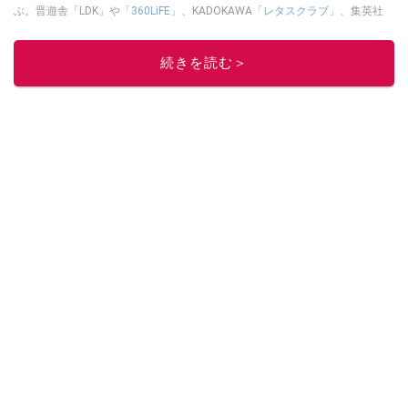
ぶ。晋遊舎「LDK」や
「360LiFE」
、KADOKAWA
「レタスクラブ」
、集英社
「週刊プレイボーイ」、宝島社「おいしい！ シャトレーゼBOOK」などでグ
ルメライター、食の専門家として出演実績あり。
続きを読む＞
このイチオシストの他の記事を読む