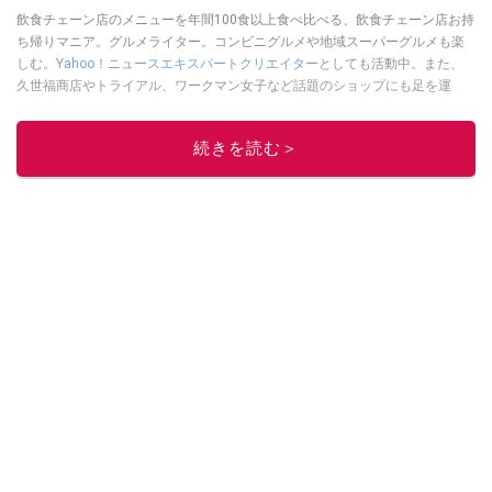
飲食チェーン店のメニューを年間100食以上食べ比べる、飲食チェーン店お持
ち帰りマニア。グルメライター。コンビニグルメや地域スーパーグルメも楽
しむ。
Yahoo！ニュースエキスパートクリエイター
としても活動中。また、
久世福商店やトライアル、ワークマン女子など話題のショップにも足を運
ぶ。晋遊舎「LDK」や
「360LiFE」
、KADOKAWA
「レタスクラブ」
、集英社
「週刊プレイボーイ」、宝島社「おいしい！ シャトレーゼBOOK」などでグ
続きを読む＞
ルメライター、食の専門家として出演実績あり。
このイチオシストの他の記事を読む