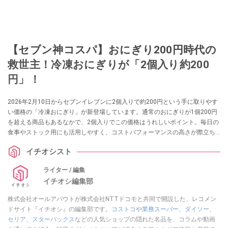
【セブン神コスパ】おにぎり200円時代の
救世主！冷凍おにぎりが「2個入り約200
円」！
2026年2月10日からセブンイレブンに2個入りで約200円という手に取りやす
い価格の「冷凍おにぎり」が新登場しています。通常のおにぎりが1個200円
を超える商品もあるなかで、2個入りでこの価格はうれしいポイント。毎日の
食事やストック用にも活用しやすく、コストパフォーマンスの高さが際立ち
ます。価格が気になる今だからこそ、選択肢が広がるのは前向きなニュース
イチオシスト
といえそうですね。さっそく、その魅力や詳細をチェックしていきましょ
う。
ライター / 編集
イチオシ編集部
株式会社オールアバウトが株式会社NTTドコモと共同で開設した、レコメン
ドサイト『イチオシ』の編集部です。
コストコ
や
業務スーパー
、
ダイソー
、
セリア
、
スターバックス
などの人気ショップの隠れた名品を、コラムや動画