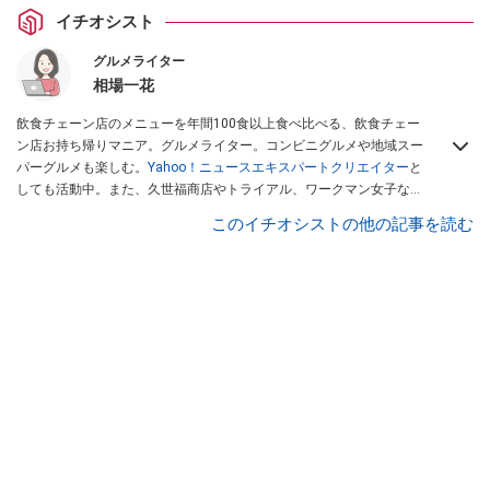
イチオシスト
グルメライター
相場一花
飲食チェーン店のメニューを年間100食以上食べ比べる、飲食チェー
ン店お持ち帰りマニア。グルメライター。コンビニグルメや地域スー
パーグルメも楽しむ。
Yahoo！ニュースエキスパートクリエイター
と
しても活動中。また、久世福商店やトライアル、ワークマン女子など
話題のショップにも足を運ぶ。晋遊舎「LDK」や
「360LiFE」
、
このイチオシストの他の記事を読む
KADOKAWA
「レタスクラブ」
、集英社「週刊プレイボーイ」、宝島
社「おいしい！ シャトレーゼBOOK」などでグルメライター、食の専
門家として出演実績あり。