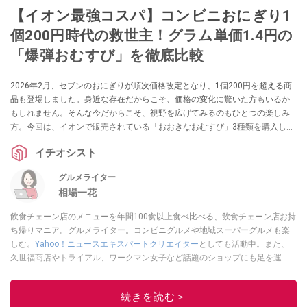
【イオン最強コスパ】コンビニおにぎり1
個200円時代の救世主！グラム単価1.4円の
「爆弾おむすび」を徹底比較
2026年2月、セブンのおにぎりが順次価格改定となり、1個200円を超える商
品も登場しました。身近な存在だからこそ、価格の変化に驚いた方もいるか
もしれません。そんな今だからこそ、視野を広げてみるのもひとつの楽しみ
方。今回は、イオンで販売されている「おおきなおむすび」3種類を購入し、
その大きさや具材の入り方、重量、そしてコストパフォーマンスをチェック
イチオシスト
してみました。ボリューム感や満足度はもちろん、価格とのバランスにも注
目しながら検証。日々の食事選びの参考になるよう、前向きな視点で詳しく
グルメライター
ご紹介していきます。
相場一花
飲食チェーン店のメニューを年間100食以上食べ比べる、飲食チェーン店お持
ち帰りマニア。グルメライター。コンビニグルメや地域スーパーグルメも楽
しむ。
Yahoo！ニュースエキスパートクリエイター
としても活動中。また、
久世福商店やトライアル、ワークマン女子など話題のショップにも足を運
ぶ。晋遊舎「LDK」や
「360LiFE」
、KADOKAWA
「レタスクラブ」
、集英社
「週刊プレイボーイ」、宝島社「おいしい！ シャトレーゼBOOK」などでグ
続きを読む＞
ルメライター、食の専門家として出演実績あり。