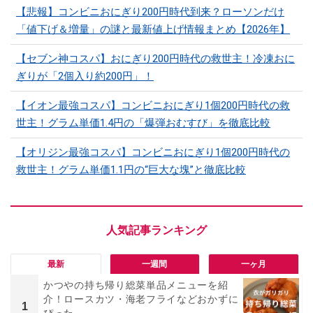
【悲報】コンビニおにぎり200円時代到来？ローソンだけ
「値下げ＆増量」の謎と最新値上げ情報まとめ【2026年】
【セブン神コスパ】おにぎり200円時代の救世主！冷凍おに
ぎりが「2個入り約200円」！
【イオン最強コスパ】コンビニおにぎり1個200円時代の救
世主！グラム単価1.4円の「爆弾おむすび」を徹底比較
【オリジン最強コスパ】コンビニおにぎり1個200円時代の
救世主！グラム単価1.1円の“巨大な塊”と徹底比較
最新
一週間
一ヶ月
かつやの持ち帰り総菜単品メニューを紹
介！ロースカツ・海老フライなどおかずに
1