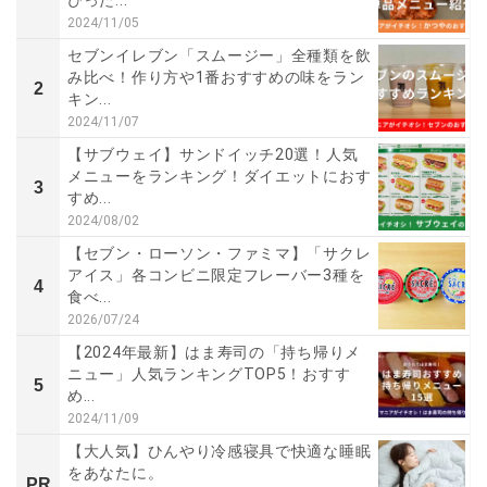
ぴった...
2024/11/05
セブンイレブン「スムージー」全種類を飲
み比べ！作り方や1番おすすめの味をラン
2
キン...
2024/11/07
【サブウェイ】サンドイッチ20選！人気
メニューをランキング！ダイエットにおす
3
すめ...
2024/08/02
【セブン・ローソン・ファミマ】「サクレ
アイス」各コンビニ限定フレーバー3種を
4
食べ...
2026/07/24
【2024年最新】はま寿司の「持ち帰りメ
ニュー」人気ランキングTOP5！おすす
5
め...
2024/11/09
【大人気】ひんやり冷感寝具で快適な睡眠
をあなたに。
PR