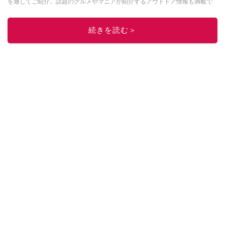
を通してご紹介。話題のグルメやマニアが紹介するアウトドア情報も満載で
す。配信しているコンテンツは専門家やインフルエンサーが実際に使用して
レビューしています。毎日トレンド情報をお届けしているので、ぜひ
Google
続きを読む＞
ニュースでフォロー
してください！
このイチオシストの他の記事を読む