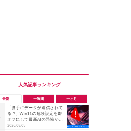
最新
一週間
一ヶ月
「勝手にデータが送信されて
「ヤバい！
る!?」Win11の危険設定を即
った…」と
1
1
オフにして最新AIの恐怖から
【7月30日G
身を守る技
更】内容を
2026/08/05
2026/07/31