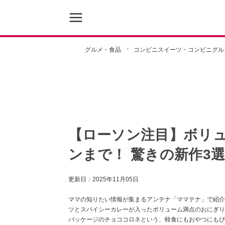
グルメ・食品
コンビニスイーツ・コンビニグル
【ローソン注目】ボリ
ンまで！ 驚きの新作3
更新日：
2025年11月05日
ママの知りたい情報が集まるアンテナ「ママテナ」で紹介
ツとスパイシーカレーが入ったボリューム満点のおにぎり
パッケージのチョココロネという、軽食にもおやつにもぴ