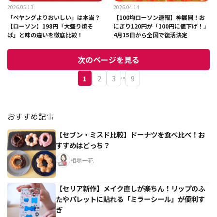
2026.05.13
2026.04.14
「ペヤングよりおいしい」は本当？
【100均ローソン速報】神展開！お
【ローソン】198円「大盛り焼そ
にぎり120円が「100円に値下げ！」
ば」と味の違いを徹底比較！
4月15日から全国で復活決定
次のページを見る
...
1
2
3
9
おすすめ記事
【セブン・ミスド比較】ドーナツを食べ比べ！お
すすめはどっち？
相場一花
【セリア新作】メイク直しが楽ちん！リップのふ
たやパレットに貼れる「ミラーシール」が便利す
ぎ