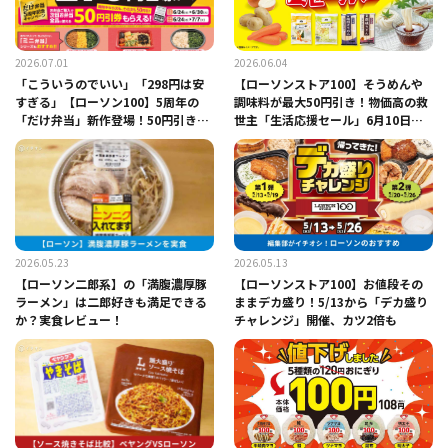
2026.07.01
2026.06.04
「こういうのでいい」「298円は安
【ローソンストア100】そうめんや
すぎる」【ローソン100】5周年の
調味料が最大50円引き！物価高の救
「だけ弁当」新作登場！50円引き券
世主「生活応援セール」6月10日開
ももらえる
始
2026.05.23
2026.05.13
【ローソン二郎系】の「満腹濃厚豚
【ローソンストア100】お値段その
ラーメン」は二郎好きも満足できる
ままデカ盛り！5/13から「デカ盛り
か？実食レビュー！
チャレンジ」開催、カツ2倍も