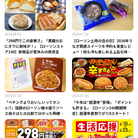
2026.08.03
2026.07.24
「298円でこの豪華さ」「悪魔のお
【ローソン土用の丑の日】2026年う
にぎりに新味が！」【ローソンスト
なぎ関連スイーツを予約＆実食レビ
ア100】新商品が夏休みの救世主
ュー！和も洋も楽しめる上品な味わ
い
2026.07.10
2026.07.06
「ペヤングよりおいしいってホン
「今年は“超激辛”登場」「ポイント
ト⁉」話題のローソン麺大盛りソー
も貯まる」【ローソン100期間限
ス焼そばとの比較で分かった明確な
定】超激辛夏祭りが7/8スタート！
違いとは？