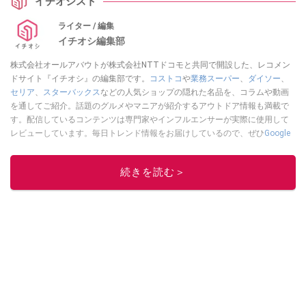
イチオシスト
ライター / 編集
イチオシ編集部
株式会社オールアバウトが株式会社NTTドコモと共同で開設した、レコメン
ドサイト『イチオシ』の編集部です。
コストコ
や
業務スーパー
、
ダイソー
、
セリア
、
スターバックス
などの人気ショップの隠れた名品を、コラムや動画
を通してご紹介。話題のグルメやマニアが紹介するアウトドア情報も満載で
す。配信しているコンテンツは専門家やインフルエンサーが実際に使用して
レビューしています。毎日トレンド情報をお届けしているので、ぜひ
Google
ニュースでフォロー
してください！
このイチオシストの他の記事を読む
続きを読む＞