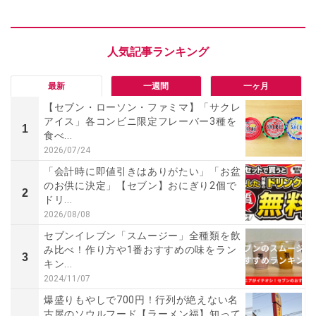
最新
一週間
一ヶ月
【セブン・ローソン・ファミマ】「サクレ
アイス」各コンビニ限定フレーバー3種を
1
食べ...
2026/07/24
「会計時に即値引きはありがたい」「お盆
のお供に決定」【セブン】おにぎり2個で
2
ドリ...
2026/08/08
セブンイレブン「スムージー」全種類を飲
み比べ！作り方や1番おすすめの味をラン
3
キン...
2024/11/07
爆盛りもやしで700円！行列が絶えない名
古屋のソウルフード【ラーメン福】知って