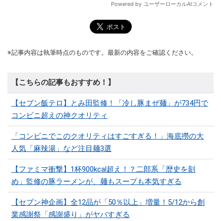
※記事内容は執筆時点のものです。最新の内容をご確認ください。
【こちらの記事もおすすめ！】
【セブン飯テロ】とみ田監修！「冷し豚まぜ麺」が734円で
コンビニ超えの神クオリティ
「コンビニでこのクオリティはすごすぎる！」海底撈の大
人気「麻辣湯」など注目麺3選
【ファミマ衝撃】1杯900kcal超え！？二郎系「歴史を刻
め」監修の豚ラーメンが、麺もスープも本気すぎる
【セブン神企画】全12品が「50％以上」増量！5/12から創
業感謝祭「感謝盛り」がヤバすぎる