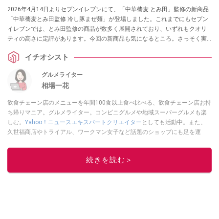
2026年4月14日よりセブンイレブンにて、「中華蕎麦 とみ田」監修の新商品
「中華蕎麦とみ田監修 冷し豚まぜ麺」が登場しました。これまでにもセブン
イレブンでは、とみ田監修の商品が数多く展開されており、いずれもクオリ
ティの高さに定評があります。今回の新商品も気になるところ。さっそく実
食してみましたので、ご紹介します。
イチオシスト
グルメライター
相場一花
飲食チェーン店のメニューを年間100食以上食べ比べる、飲食チェーン店お持
ち帰りマニア。グルメライター。コンビニグルメや地域スーパーグルメも楽
しむ。
Yahoo！ニュースエキスパートクリエイター
としても活動中。また、
久世福商店やトライアル、ワークマン女子など話題のショップにも足を運
ぶ。晋遊舎「LDK」や
「360LiFE」
、KADOKAWA
「レタスクラブ」
、集英社
「週刊プレイボーイ」、宝島社「おいしい！ シャトレーゼBOOK」などでグ
続きを読む＞
ルメライター、食の専門家として出演実績あり。
このイチオシストの他の記事を読む