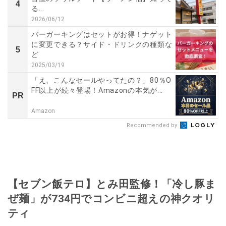
4
る...
2026/06/12
バーガーキングはセットがお得！ナゲット
に変更できる？サイド・ドリンクの種類な
5
ど
2025/03/19
「え、こんなセールやってたの？」80％O
FF以上が続々登場！Amazonの本気が...
PR
Amazon
Recommended by
【セブン飯テロ】とみ田監修！「冷し豚ま
ぜ麺」が734円でコンビニ超えの神クオリ
ティ