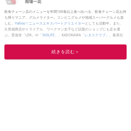
相場一花
飲食チェーン店のメニューを年間100食以上食べ比べる、飲食チェーン店お持
ち帰りマニア。グルメライター。コンビニグルメや地域スーパーグルメも楽
しむ。
Yahoo！ニュースエキスパートクリエイター
としても活動中。また、
久世福商店やトライアル、ワークマン女子など話題のショップにも足を運
ぶ。晋遊舎「LDK」や
「360LiFE」
、KADOKAWA
「レタスクラブ」
、集英社
「週刊プレイボーイ」、宝島社「おいしい！ シャトレーゼBOOK」などでグ
ルメライター、食の専門家として出演実績あり。
続きを読む＞
このイチオシストの他の記事を読む