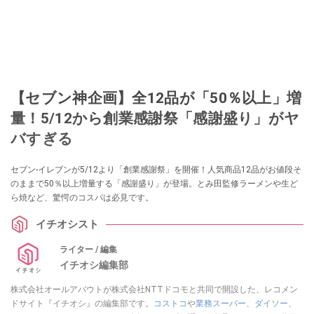
【セブン神企画】全12品が「50％以上」増
量！5/12から創業感謝祭「感謝盛り」がヤ
バすぎる
セブン-イレブンが5/12より「創業感謝祭」を開催！人気商品12品がお値段そ
のままで50％以上増量する「感謝盛り」が登場。とみ田監修ラーメンや生ど
ら焼など、驚愕のコスパは必見です。
イチオシスト
ライター / 編集
イチオシ編集部
株式会社オールアバウトが株式会社NTTドコモと共同で開設した、レコメン
ドサイト『イチオシ』の編集部です。
コストコ
や
業務スーパー
、
ダイソー
、