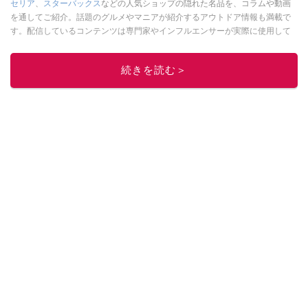
セリア
、
スターバックス
などの人気ショップの隠れた名品を、コラムや動画
を通してご紹介。話題のグルメやマニアが紹介するアウトドア情報も満載で
す。配信しているコンテンツは専門家やインフルエンサーが実際に使用して
レビューしています。毎日トレンド情報をお届けしているので、ぜひ
Google
ニュースでフォロー
してください！
続きを読む＞
このイチオシストの他の記事を読む