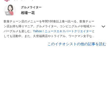
グルメライター
相場一花
飲食チェーン店のメニューを年間100食以上食べ比べる、飲食チェー
ン店お持ち帰りマニア。グルメライター。コンビニグルメや地域スー
パーグルメも楽しむ。
Yahoo！ニュースエキスパートクリエイター
と
しても活動中。また、久世福商店やトライアル、ワークマン女子など
話題のショップにも足を運ぶ。晋遊舎「LDK」や
「360LiFE」
、
このイチオシストの他の記事を読む
KADOKAWA
「レタスクラブ」
、集英社「週刊プレイボーイ」、宝島
社「おいしい！ シャトレーゼBOOK」などでグルメライター、食の専
門家として出演実績あり。