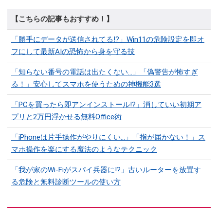
【こちらの記事もおすすめ！】
「勝手にデータが送信されてる!?」Win11の危険設定を即オ
フにして最新AIの恐怖から身を守る技
「知らない番号の電話は出たくない…」「偽警告が怖すぎ
る！」安心してスマホを使うための神機能3選
「PCを買ったら即アンインストール!?」消していい初期ア
プリと2万円浮かせる無料Office術
「iPhoneは片手操作がやりにくい…」「指が届かない！」ス
マホ操作を楽にする魔法のようなテクニック
「我が家のWi-Fiがスパイ兵器に!?」古いルーターを放置す
る危険と無料診断ツールの使い方