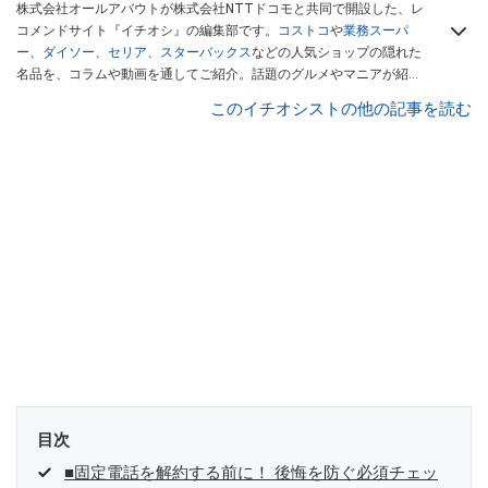
株式会社オールアバウトが株式会社NTTドコモと共同で開設した、レ
コメンドサイト『イチオシ』の編集部です。
コストコ
や
業務スーパ
ー
、
ダイソー
、
セリア
、
スターバックス
などの人気ショップの隠れた
名品を、コラムや動画を通してご紹介。話題のグルメやマニアが紹介
するアウトドア情報も満載です。配信しているコンテンツは専門家や
このイチオシストの他の記事を読む
インフルエンサーが実際に使用してレビューしています。毎日トレン
ド情報をお届けしているので、ぜひ
Googleニュースでフォロー
してく
ださい！
目次
■固定電話を解約する前に！ 後悔を防ぐ必須チェッ