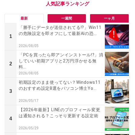
最新
一週間
一ヶ月
「勝手にデータが送信されてる!?」Win11
の危険設定を即オフにして最新AIの恐...
1
2026/08/05
「PCを買ったら即アンインストール!?」消
していい初期アプリと2万円浮かせる無
2
料...
2026/08/05
初期設定のまま使ってない？Windows11
のおすすめ設定8選をパソコン博士Yo...
3
2026/05/17
【2026年最新】LINEのプロフィール変更
は通知される？こっそり更新する設定術
4
2026/05/29