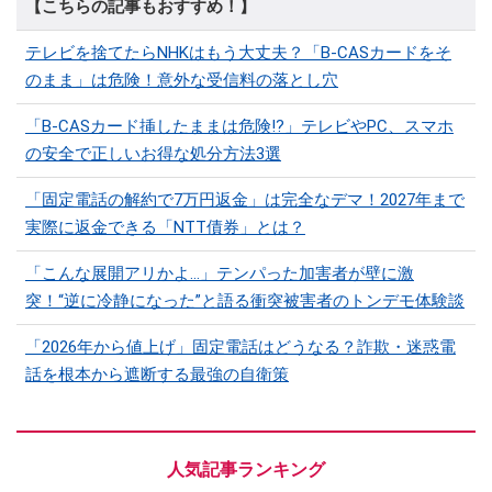
【こちらの記事もおすすめ！】
テレビを捨てたらNHKはもう大丈夫？「B-CASカードをそ
のまま」は危険！意外な受信料の落とし穴
「B-CASカード挿したままは危険!?」テレビやPC、スマホ
の安全で正しいお得な処分方法3選
「固定電話の解約で7万円返金」は完全なデマ！2027年まで
実際に返金できる「NTT債券」とは？
「こんな展開アリかよ…」テンパった加害者が壁に激
突！“逆に冷静になった”と語る衝突被害者のトンデモ体験談
「2026年から値上げ」固定電話はどうなる？詐欺・迷惑電
話を根本から遮断する最強の自衛策