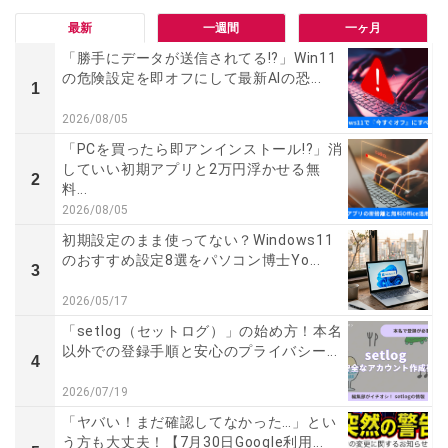
最新
一週間
一ヶ月
「勝手にデータが送信されてる!?」Win11
の危険設定を即オフにして最新AIの恐...
1
2026/08/05
「PCを買ったら即アンインストール!?」消
していい初期アプリと2万円浮かせる無
2
料...
2026/08/05
初期設定のまま使ってない？Windows11
のおすすめ設定8選をパソコン博士Yo...
3
2026/05/17
「setlog（セットログ）」の始め方！本名
以外での登録手順と安心のプライバシー...
4
2026/07/19
「ヤバい！まだ確認してなかった…」とい
う方も大丈夫！【7月30日Google利用...