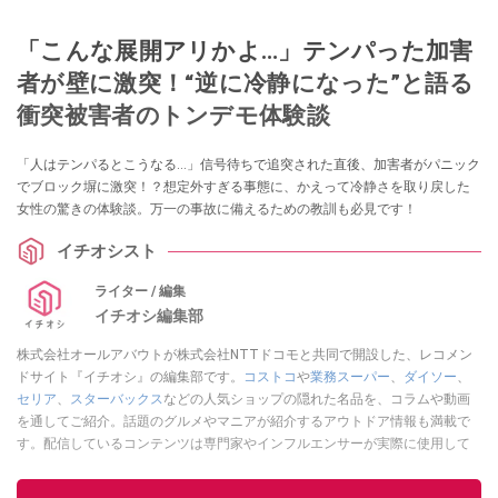
「こんな展開アリかよ…」テンパった加害
者が壁に激突！“逆に冷静になった”と語る
衝突被害者のトンデモ体験談
「人はテンパるとこうなる…」信号待ちで追突された直後、加害者がパニック
でブロック塀に激突！？想定外すぎる事態に、かえって冷静さを取り戻した
女性の驚きの体験談。万一の事故に備えるための教訓も必見です！
イチオシスト
ライター / 編集
イチオシ編集部
株式会社オールアバウトが株式会社NTTドコモと共同で開設した、レコメン
ドサイト『イチオシ』の編集部です。
コストコ
や
業務スーパー
、
ダイソー
、
セリア
、
スターバックス
などの人気ショップの隠れた名品を、コラムや動画
を通してご紹介。話題のグルメやマニアが紹介するアウトドア情報も満載で
す。配信しているコンテンツは専門家やインフルエンサーが実際に使用して
レビューしています。毎日トレンド情報をお届けしているので、ぜひ
Google
ニュースでフォロー
してください！