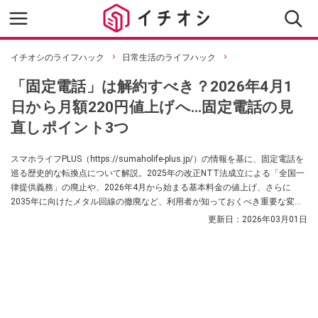
イチオシのライフハック
日常生活のライフハック
「固定電話」は解約すべき？2026年4月1
日から月額220円値上げへ…固定電話の見
直しポイント3つ
スマホライフPLUS（https://sumaholife-plus.jp/）の情報を基に、固定電話を
巡る歴史的な転換点について解説。2025年の改正NTT法成立による「全国一
律提供義務」の廃止や、2026年4月から始まる基本料金の値上げ、さらに
2035年に向けたメタル回線の撤廃など、利用者が知っておくべき重要な変更
点と、賢い契約の見直し方をまとめました。
更新日：
2026年03月01日