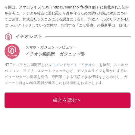
今回は、スマホライフPLUS（https://sumaholife-plus.jp/）に掲載された記事
を参考に、デジタル社会に潜む罠から身を守るための防犯知識と対策につい
てご紹介。株式会社シスコムによる調査によると、詐欺メールのリンクを4人
に1人がクリックしている実態や、急増する「ニセ警察」の最新手口、自宅の
Wi-Fi安全診断の方法を解説。詳細はぜひ、スマホライフPLUSでご確認くださ
イチオシスト
い。
スマホ・ガジェットレビュワー
イチオシ編集部 ガジェット部
NTTドコモと共同開設した
レコメンドサイト「イチオシ」
を運営。スマホや
パソコン、アプリ、スマートウォッチなど、デジタルライフを豊かにするレ
ビューやセール情報を発信。専門家による信頼できる情報をまとめたり、ガ
ジェット好きの編集部員が厳選したお得情報をお届けします。
このイチオシストの他の記事を読む
続きを読む＞