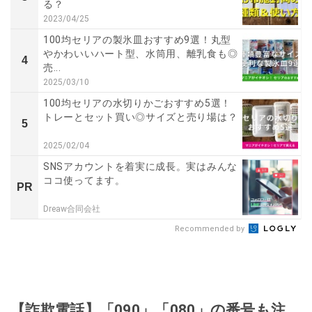
る？
2023/04/25
100均セリアの製氷皿おすすめ9選！丸型
やかわいいハート型、水筒用、離乳食も◎
4
売...
2025/03/10
100均セリアの水切りかごおすすめ5選！
トレーとセット買い◎サイズと売り場は？
5
2025/02/04
SNSアカウントを着実に成長。実はみんな
ココ使ってます。
PR
Dreaw合同会社
Recommended by
【詐欺電話】「090」「080」の番号も注