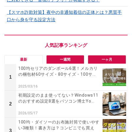
【スマホ詐欺対策】夜中の非通知着信の正体とは？悪質手
口から身を守る設定方法
最新
一週間
一ヶ月
100均セリアのダンボール6選！メルカリ
の梱包材60サイズ・80サイズ・100サ...
1
2025/03/16
初期設定のまま使ってない？Windows11
のおすすめ設定8選をパソコン博士Yo...
2
2026/05/17
100均・ダイソーのお布施封筒で使いやす
い3種類！書き方は？コンビニでも買え
3