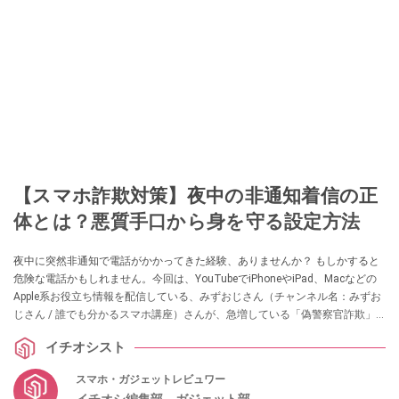
【スマホ詐欺対策】夜中の非通知着信の正
体とは？悪質手口から身を守る設定方法
夜中に突然非通知で電話がかかってきた経験、ありませんか？ もしかすると
危険な電話かもしれません。今回は、YouTubeでiPhoneやiPad、Macなどの
Apple系お役立ち情報を配信している、みずおじさん（チャンネル名：みずお
じさん / 誰でも分かるスマホ講座）さんが、急増している「偽警察官詐欺」
の巧妙な手口、そしてiPhoneやAndroidで不審な電話を未然に防ぐ設定方法に
イチオシスト
ついて分かりやすく解説してくれました！
スマホ・ガジェットレビュワー