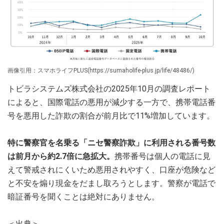
画像引用：スマホライフPLUS(https://sumaholife-plus.jp/life/48486/)
トビラシステムズ株式会社の2025年10月の調査レポート
によると、国際電話の悪用が減少する一方で、携帯電話番
号を悪用した詐欺の割合が前月比で11%増加しています。
特に警察官を名乗る「ニセ警察詐欺」に利用される番号数
は前月から約2.7倍に急拡大。
携帯番号は個人の電話に見
えて警戒されにくいため悪用されやすく、口座が危険など
と不安を煽り現金をだまし取ろうとします。警察が電話で
暗証番号を聞くことは絶対にありません。
＜出典＞