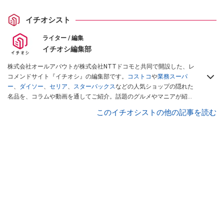
イチオシスト
ライター / 編集
イチオシ編集部
株式会社オールアバウトが株式会社NTTドコモと共同で開設した、レ
コメンドサイト『イチオシ』の編集部です。
コストコ
や
業務スーパ
ー
、
ダイソー
、
セリア
、
スターバックス
などの人気ショップの隠れた
名品を、コラムや動画を通してご紹介。話題のグルメやマニアが紹介
するアウトドア情報も満載です。配信しているコンテンツは専門家や
このイチオシストの他の記事を読む
インフルエンサーが実際に使用してレビューしています。毎日トレン
ド情報をお届けしているので、ぜひ
Googleニュースでフォロー
してく
ださい！