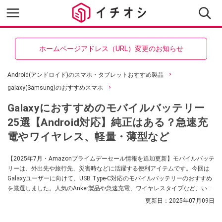
ホームページアドレス（URL）変更のお知らせ
Android(アンドロイド)のスマホ・タブレットおすすめ製品
galaxy(Samsung)のおすすめスマホ
Galaxyにおすすめのモバイルバッテリー
25選【Android対応】純正はある？急速充
電やワイヤレス、軽量・薄型など
【2025年7月・Amazonプライムデーセール情報を追加更新】モバイルバッテ
リーは、外出先や旅行先、災害時などに活躍する便利アイテムです。今回は
Galaxyユーザーに向けて、USB Type-C対応のモバイルバッテリーのおすすめ
を厳選しました。人気のAnker製品や急速充電、ワイヤレスタイプなど、いろ
いろです。あわせて、Samsung純正品についてや選ぶ際のポイント、充電で
更新日：
2025年07月09日
きない時の対処法などをご紹介します。ぜひ、参考にしてくださいね。