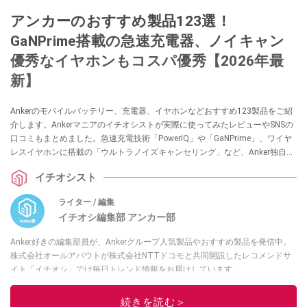
アンカーのおすすめ製品123選！
GaNPrime搭載の急速充電器、ノイキャン
優秀なイヤホンもコスパ優秀【2026年最
新】
Ankerのモバイルバッテリー、充電器、イヤホンなどおすすめ123製品をご紹
介します。Ankerマニアのイチオシストが実際に使ってみたレビューやSNSの
口コミもまとめました。急速充電技術「PowerIQ」や「GaNPrime」、ワイヤ
レスイヤホンに搭載の「ウルトラノイズキャンセリング」など、Anker独自の
技術についても解説。コスパと性能を両立した商品が豊富ですよ。参考にし
イチオシスト
てみてくださいね。
ライター / 編集
イチオシ編集部 アンカー部
Anker好きの編集部員が、Ankerグループ人気製品やおすすめ製品を発信中。
株式会社オールアバウトが株式会社NTTドコモと共同開設したレコメンドサ
イト「イチオシ」では毎日トレンド情報をお届けしています。
このイチオシストの他の記事を読む
続きを読む＞