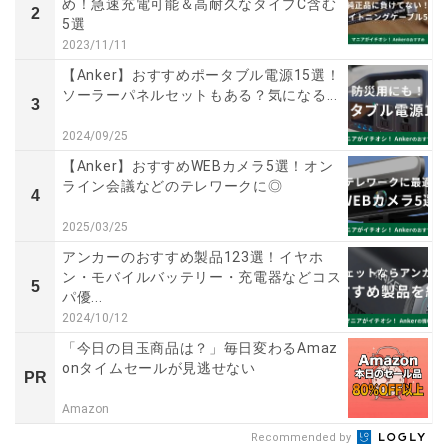
め！急速充電可能＆高耐久なタイプC含む
2
5選
2023/11/11
【Anker】おすすめポータブル電源15選！
ソーラーパネルセットもある？気になる...
3
2024/09/25
【Anker】おすすめWEBカメラ5選！オン
ライン会議などのテレワークに◎
4
2025/03/25
アンカーのおすすめ製品123選！イヤホ
ン・モバイルバッテリー・充電器などコス
5
パ優...
2024/10/12
「今日の目玉商品は？」毎日変わるAmaz
onタイムセールが見逃せない
PR
Amazon
Recommended by