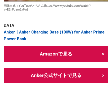
画像出典：YouTube/ともさん(https://www.youtube.com/watch?
v=E2hFuem2x9w)
DATA
Anker┃Anker Charging Base (100W) for Anker Prime
Power Bank
Amazonで見る
Anker公式サイトで見る