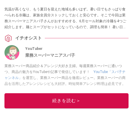
気温が高くなり、もう夏日を迎えた地域も多いはず。暑い日でもさっぱり食
べられる冷麺は、家族全員分ストックしておくと安心です。そこで今回は業
務スーパーマニアスパ子さんがおすすめする、6月セール対象の冷麺を4つご
紹介します。麺とスープがセットになっているので、調理も簡単！ 暑い日の
調理もパパっと手短に済ませられるのでお得なセールのうちにぜひチェック
イチオシスト
してみてくださいね。
YouTuber
業務スーパーマニアスパ子
業務スーパー商品紹介＆アレンジ大好き主婦。毎週業務スーパーに通いつ
つ、商品の魅力をYouTubeや記事で発信しています！
YouTube「スパ子チ
ャンネル」
を運営し、業務スーパー商品を徹底レビュー。業務スーパーの商
品を活用したアレンジレシピも大好評。時短簡単アレンジ料理は必見です。
Yahoo!記事はこちら。
このイチオシストの他の記事を読む
続きを読む＞