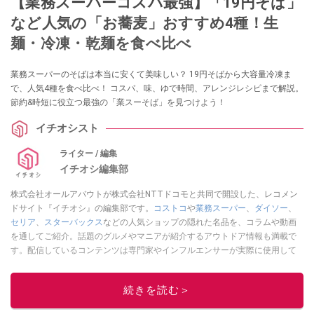
【業務スーパーコスパ最強】「19円そば」
など人気の「お蕎麦」おすすめ4種！生
麺・冷凍・乾麺を食べ比べ
業務スーパーのそばは本当に安くて美味しい？ 19円そばから大容量冷凍ま
で、人気4種を食べ比べ！ コスパ、味、ゆで時間、アレンジレシピまで解説。
節約&時短に役立つ最強の「業スーそば」を見つけよう！
イチオシスト
ライター / 編集
イチオシ編集部
株式会社オールアバウトが株式会社NTTドコモと共同で開設した、レコメン
ドサイト『イチオシ』の編集部です。
コストコ
や
業務スーパー
、
ダイソー
、
セリア
、
スターバックス
などの人気ショップの隠れた名品を、コラムや動画
を通してご紹介。話題のグルメやマニアが紹介するアウトドア情報も満載で
す。配信しているコンテンツは専門家やインフルエンサーが実際に使用して
レビューしています。毎日トレンド情報をお届けしているので、ぜひ
Google
ニュースでフォロー
してください！
続きを読む＞
このイチオシストの他の記事を読む