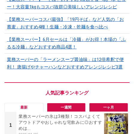
ー！大容量1kgもコスパ抜群◎美味しいアレンジレシピ
【業務スーパーコスパ最強】「19円そば」など人気の「お
蕎麦」おすすめ4種！生麺・冷凍・乾麺を食べ比べ
【業務スーパー】6月セールは「冷麺」がお得！本場の「ふ
るる冷麺」などおすすめ商品4選！
業務スーパーの「ラーメンスープ醤油味」は12倍希釈で便
利！ 唐揚げやチャーハンなどおすすめアレンジレシピ3選
最新
一週間
一ヶ月
業務スーパーの氷は3種類！コスパよくて
アウトドアやおしゃれな宅飲みに◎おすす
1
めは...