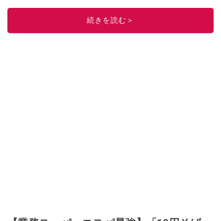
る。イチオシでは、
業務スーパー
・
ロピア
・
シャトレーゼ
など、食品・スイ
ーツ販売チェーンのおすすめ商品情報も発信。
著書に『スペインまるごと全
続きを読む＞
17州おいしい旅』（‎産業編集センター刊）ほか。
■経歴：ワイナリーツアー
ガイドや、飲食関連の方の視察旅行のコーディネートやガイド、スペインの
食についての講演などの経験あり。2004年より「カフェ・スイーツ」（柴田
書店）、「料理通信」（料理通信社）をはじめ、日本の雑誌やWEBサイト
に、ガストロノミー、観光、文化などについて執筆。ガイドブックの取材の
コーディネートや執筆、著書5冊あり。 現在は、拠点をバルセロナから日本に
移し、スペイン関連だけでなく日本の観光情報や飲食店についてのコンテン
ツの執筆や、広報PR、出版プロデュースなどを行う。 ■寄稿雑誌……料理通
信、カフェ・スイーツ、TARZANなど ■寄稿サイト……ぐるなびプロ、Drink
planetなど ■取材コーディネート……るるぶスペイン／ララチッタ／aruco／地
球の歩き方ほか。
このイチオシストの他の記事を読む