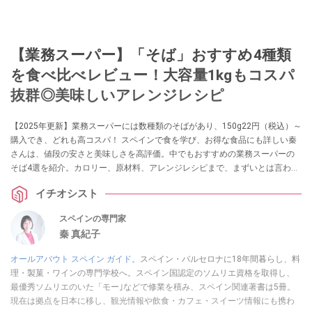
【業務スーパー】「そば」おすすめ4種類
を食べ比べレビュー！大容量1kgもコスパ
抜群◎美味しいアレンジレシピ
【2025年更新】業務スーパーには数種類のそばがあり、150g22円（税込）～
購入でき、どれも高コスパ！ スペインで食を学び、お得な食品にも詳しい秦
さんは、値段の安さと美味しさを高評価。中でもおすすめの業務スーパーの
そば4選を紹介。カロリー、原材料、アレンジレシピまで、まずいとは言わせ
ない工夫に迫ります。
イチオシスト
スペインの専門家
秦 真紀子
オールアバウト スペイン ガイド。
スペイン・バルセロナに18年間暮らし、料
理・製菓・ワインの専門学校へ。スペイン国認定のソムリエ資格を取得し、
最優秀ソムリエのいた「モー｣などで修業を積み、スペイン関連著書は5冊。
現在は拠点を日本に移し、観光情報や飲食・カフェ・スイーツ情報にも携わ