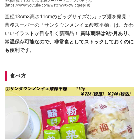
画像出典：YouTube/業務スーパーマニアスパ子さん
(https://www.youtube.com/watch?v=xcWldqesp18)
直径13cm×高さ11cmのビッグサイズなカップ麺を発見！
業務スーパーの「サンタウンメンイェ酸辣平麺」は、かわ
いいイラストが目を引く新商品！
賞味期限は9か月あり、
常温保存可能なので、非常食としてストックしておくのに
も便利です。
食べ方