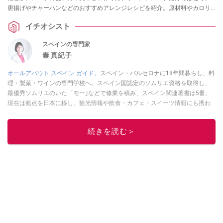
唐揚げやチャーハンなどのおすすめアレンジレシピを紹介。原材料やカロリ
ー、食感や風味を実食して詳しく解説するとともに、「とんこつ味などはあ
イチオシスト
る？」「まずいって本当？」など気になる疑問もまとめました。
スペインの専門家
秦 真紀子
オールアバウト スペイン ガイド。
スペイン・バルセロナに18年間暮らし、料
理・製菓・ワインの専門学校へ。スペイン国認定のソムリエ資格を取得し、
最優秀ソムリエのいた「モー｣などで修業を積み、スペイン関連著書は5冊。
現在は拠点を日本に移し、観光情報や飲食・カフェ・スイーツ情報にも携わ
る。イチオシでは、
業務スーパー
・
ロピア
・
シャトレーゼ
など、食品・スイ
ーツ販売チェーンのおすすめ商品情報も発信。
著書に『スペインまるごと全
続きを読む＞
17州おいしい旅』（‎産業編集センター刊）ほか。
■経歴：ワイナリーツアー
ガイドや、飲食関連の方の視察旅行のコーディネートやガイド、スペインの
食についての講演などの経験あり。2004年より「カフェ・スイーツ」（柴田
書店）、「料理通信」（料理通信社）をはじめ、日本の雑誌やWEBサイト
に、ガストロノミー、観光、文化などについて執筆。ガイドブックの取材の
コーディネートや執筆、著書5冊あり。 現在は、拠点をバルセロナから日本に
移し、スペイン関連だけでなく日本の観光情報や飲食店についてのコンテン
ツの執筆や、広報PR、出版プロデュースなどを行う。 ■寄稿雑誌……料理通
信、カフェ・スイーツ、TARZANなど ■寄稿サイト……ぐるなびプロ、Drink
planetなど ■取材コーディネート……るるぶスペイン／ララチッタ／aruco／地