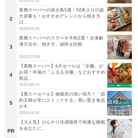
2025/01/25
業務スーパーの焼き鳥5選！50本入りの超
大容量も！おすすめアレンジから焼き方、
2
口...
2025/03/20
業務スーパーのステーキ牛肉2選！冷凍解
凍方法や、焼き方、値段を比較
3
2022/07/04
【業務スーパー】6月セールは「冷麺」が
お得！本場の「ふるる冷麺」などおすすめ
4
商品...
2025/06/19
【業スーセール】物価高の強い味方！「節
約主婦が常にストックする」買い置き食品
5
が4...
2026/04/20
【大人気】ひんやり冷感寝具で快適な睡眠
をあなたに。
PR