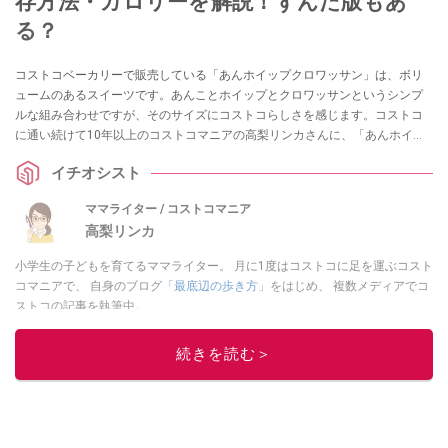
存方法・カロリーを解説！ずんだ版もあ
る？
コストコベーカリーで販売している「あんホイップクロワッサン」は、ボリ
ュームのあるスイーツです。あんことホイップとクロワッサンというシンプ
ルな組み合わせですが、そのサイズにコストコらしさを感じます。コストコ
に通い続けて10年以上のコストコマニアの高梨リンカさんに、「あんホイッ
プクロワッサン」の値段や味、保存について伺いました。「販売終了した？
イチオシスト
再販は？」や「冷凍できる？」、「カロリーが気になる……」という方に向け
て、2025年の販売状況から商品の特徴、ずんだバージョンまで調査・解説し
ママライター / コストコマニア
てくれています！
高梨リンカ
小学生の子どもを育てるママライター。 月に1度はコストコに足を運ぶコスト
コマニアで、 自身のブログ
「最底辺の歩き方」
をはじめ、 複数メディアでコ
ストコの記事を執筆中。
このイチオシストの他の記事を読む
続きを読む＞