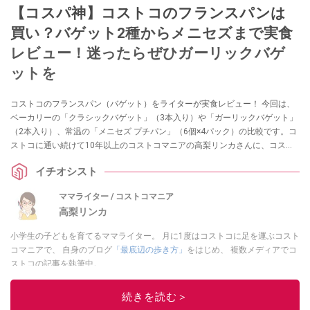
【コスパ神】コストコのフランスパンは
買い？バゲット2種からメニセズまで実食
レビュー！迷ったらぜひガーリックバゲ
ットを
コストコのフランスパン（バゲット）をライターが実食レビュー！ 今回は、
ベーカリーの「クラシックバゲット」（3本入り）や「ガーリックバゲット」
（2本入り）、常温の「メニセズ プチパン」（6個×4パック）の比較です。コ
ストコに通い続けて10年以上のコストコマニアの高梨リンカさんに、コスト
コで買えるフランスパン3種類の味・食べ方・保存・リベイクのコツについて
イチオシスト
うかがいました。ぜひ、お買い物やアレンジレシピの参考にしてください
ね！
ママライター / コストコマニア
高梨リンカ
小学生の子どもを育てるママライター。 月に1度はコストコに足を運ぶコスト
コマニアで、 自身のブログ
「最底辺の歩き方」
をはじめ、 複数メディアでコ
ストコの記事を執筆中。
このイチオシストの他の記事を読む
続きを読む＞