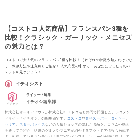
【コストコ人気商品】フランスパン3種を
比較！クラシック・ガーリック・メニセズ
の魅力とは？
コストコで大人気のフランスパン3種を比較！ それぞれの特徴や魅力だけでな
く、保存方法や注意点もご紹介！ 人気商品の中から、あなたにぴったりのバ
ゲットを見つけよう！
イチオシスト
ライター / 編集
イチオシ編集部
株式会社オールアバウトが株式会社NTTドコモと共同で開設した、レコメン
ドサイト『イチオシ』の編集部です。
コストコ
や
業務スーパー
、
ダイソー
、
セリア
、
スターバックス
などの人気ショップの隠れた名品を、コラムや動画
を通してご紹介。話題のグルメやマニアが紹介するアウトドア情報も満載で
す。配信しているコンテンツは専門家やインフルエンサーが実際に使用して