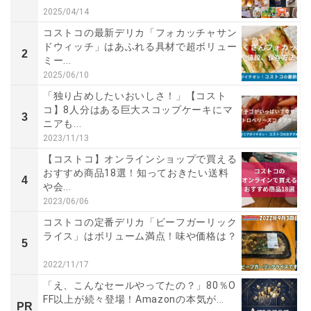
2025/04/14
コストコの最新デリカ「フォカッチャサン
ドウィッチ」はあふれる具材で超ボリュー
2
ミー...
2025/06/10
「独り占めしたいおいしさ！」【コスト
コ】8人分はある巨大スコップケーキにマ
3
ニアも...
2023/11/13
【コストコ】オンラインショップで買える
おすすめ商品18選！知っておきたい送料
4
や会...
2023/06/06
コストコの定番デリカ「ビーフガーリック
ライス」はボリューム満点！味や価格は？
5
2022/11/17
「え、こんなセールやってたの？」80％O
FF以上が続々登場！Amazonの本気が...
PR