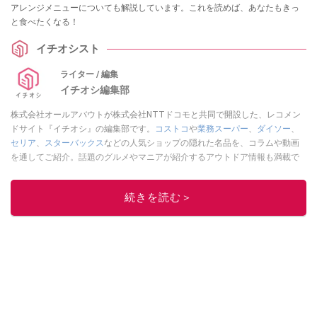
アレンジメニューについても解説しています。これを読めば、あなたもきっ
と食べたくなる！
イチオシスト
ライター / 編集
イチオシ編集部
株式会社オールアバウトが株式会社NTTドコモと共同で開設した、レコメン
ドサイト『イチオシ』の編集部です。
コストコ
や
業務スーパー
、
ダイソー
、
セリア
、
スターバックス
などの人気ショップの隠れた名品を、コラムや動画
を通してご紹介。話題のグルメやマニアが紹介するアウトドア情報も満載で
す。配信しているコンテンツは専門家やインフルエンサーが実際に使用して
レビューしています。毎日トレンド情報をお届けしているので、ぜひ
Google
続きを読む＞
ニュースでフォロー
してください！
このイチオシストの他の記事を読む