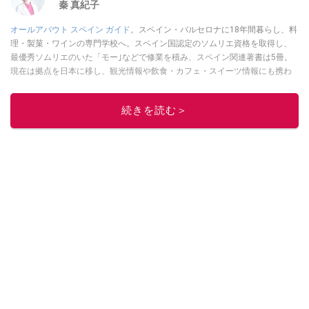
秦 真紀子
オールアバウト スペイン ガイド。
スペイン・バルセロナに18年間暮らし、料
理・製菓・ワインの専門学校へ。スペイン国認定のソムリエ資格を取得し、
最優秀ソムリエのいた「モー｣などで修業を積み、スペイン関連著書は5冊。
現在は拠点を日本に移し、観光情報や飲食・カフェ・スイーツ情報にも携わ
る。イチオシでは、
業務スーパー
・
ロピア
・
シャトレーゼ
など、食品・スイ
ーツ販売チェーンのおすすめ商品情報も発信。
著書に『スペインまるごと全
続きを読む＞
17州おいしい旅』（‎産業編集センター刊）ほか。
■経歴：ワイナリーツアー
ガイドや、飲食関連の方の視察旅行のコーディネートやガイド、スペインの
食についての講演などの経験あり。2004年より「カフェ・スイーツ」（柴田
書店）、「料理通信」（料理通信社）をはじめ、日本の雑誌やWEBサイト
に、ガストロノミー、観光、文化などについて執筆。ガイドブックの取材の
コーディネートや執筆、著書5冊あり。 現在は、拠点をバルセロナから日本に
移し、スペイン関連だけでなく日本の観光情報や飲食店についてのコンテン
ツの執筆や、広報PR、出版プロデュースなどを行う。 ■寄稿雑誌……料理通
信、カフェ・スイーツ、TARZANなど ■寄稿サイト……ぐるなびプロ、Drink
planetなど ■取材コーディネート……るるぶスペイン／ララチッタ／aruco／地
球の歩き方ほか。
このイチオシストの他の記事を読む