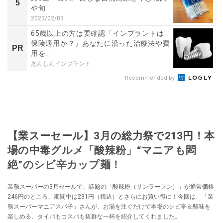
5
や旬...
2023/02/03
65歳以上の方は要確認「インプラントは
保険適用か？」あなたに沿った治療法や費
PR
用を...
あんしんインプラント
Recommended by
【業スーセール】3月の総力祭で213円！本
場の中毒グルメ「酸辣粉」“マニアも悶
絶”のシビ辛カップ麺！
業務スーパーの3月セールで、話題の「酸辣粉（サンラーフン）」が通常価格
246円のところ、期間中は231円（税込）とさらにお買い得に！今回は、「業
務スーパーマニアスパ子」さんが、お湯を注ぐだけで本場のシビ辛＆酸味を
楽しめる、タイパもコスパも抜群な一杯を紹介してくれました。