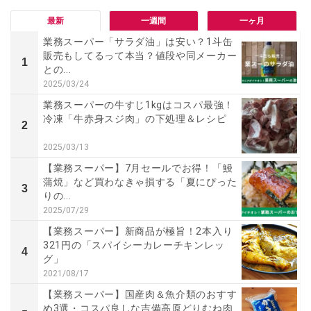
最新
一週間
一ヶ月
業務スーパー「サラダ油」は安い？1斗缶
販売もしてるって本当？値段や同メーカー
1
との...
2025/03/24
業務スーパーの牛すじ1kgはコスパ最強！
冷凍「牛赤身スジ肉」の下処理＆レシピ
2
2025/03/13
【業務スーパー】7月セールでお得！「鰻
蒲焼」など買わなきゃ損する「夏にぴった
3
りの...
2025/07/29
【業務スーパー】新商品が極旨！2本入り
321円の「スパイシーカレーチキンレッ
4
グ」
2021/08/17
【業務スーパー】国産肉＆魚介類のおすす
め3選・コスパ良しな吉備高原どりむね肉