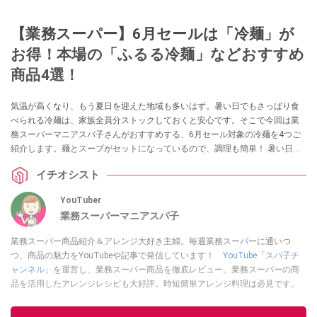
【業務スーパー】6月セールは「冷麺」が
お得！本場の「ふるる冷麺」などおすすめ
商品4選！
気温が高くなり、もう夏日を迎えた地域も多いはず。暑い日でもさっぱり食
べられる冷麺は、家族全員分ストックしておくと安心です。そこで今回は業
務スーパーマニアスパ子さんがおすすめする、6月セール対象の冷麺を4つご
紹介します。麺とスープがセットになっているので、調理も簡単！ 暑い日の
調理もパパっと手短に済ませられるのでお得なセールのうちにぜひチェック
イチオシスト
してみてくださいね。
YouTuber
業務スーパーマニアスパ子
業務スーパー商品紹介＆アレンジ大好き主婦。毎週業務スーパーに通いつ
つ、商品の魅力をYouTubeや記事で発信しています！
YouTube「スパ子チ
ャンネル」
を運営し、業務スーパー商品を徹底レビュー。業務スーパーの商
品を活用したアレンジレシピも大好評。時短簡単アレンジ料理は必見です。
Yahoo!記事はこちら。