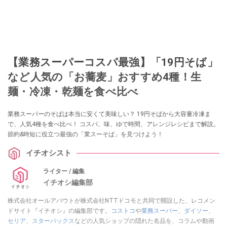
【業務スーパーコスパ最強】「19円そば」
など人気の「お蕎麦」おすすめ4種！生
麺・冷凍・乾麺を食べ比べ
業務スーパーのそばは本当に安くて美味しい？ 19円そばから大容量冷凍ま
で、人気4種を食べ比べ！ コスパ、味、ゆで時間、アレンジレシピまで解説。
節約&時短に役立つ最強の「業スーそば」を見つけよう！
イチオシスト
ライター / 編集
イチオシ編集部
株式会社オールアバウトが株式会社NTTドコモと共同で開設した、レコメン
ドサイト『イチオシ』の編集部です。
コストコ
や
業務スーパー
、
ダイソー
、
セリア
、
スターバックス
などの人気ショップの隠れた名品を、コラムや動画