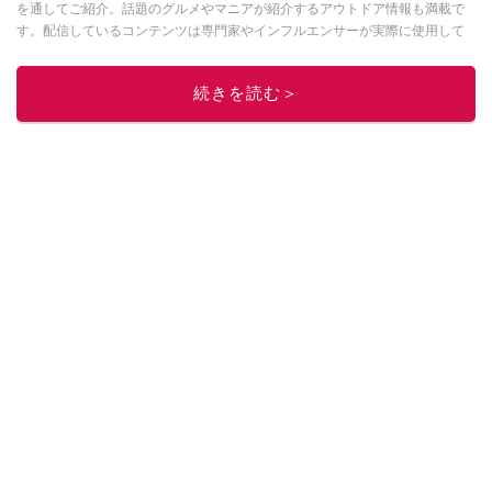
を通してご紹介。話題のグルメやマニアが紹介するアウトドア情報も満載で
す。配信しているコンテンツは専門家やインフルエンサーが実際に使用して
レビューしています。毎日トレンド情報をお届けしているので、ぜひ
Google
ニュースでフォロー
してください！
続きを読む＞
このイチオシストの他の記事を読む