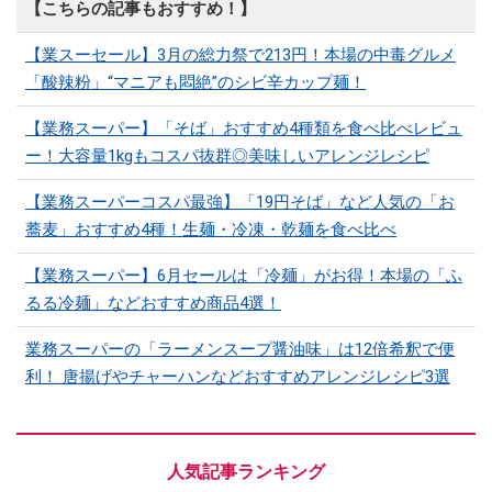
【こちらの記事もおすすめ！】
【業スーセール】3月の総力祭で213円！本場の中毒グルメ
「酸辣粉」“マニアも悶絶”のシビ辛カップ麺！
【業務スーパー】「そば」おすすめ4種類を食べ比べレビュ
ー！大容量1kgもコスパ抜群◎美味しいアレンジレシピ
【業務スーパーコスパ最強】「19円そば」など人気の「お
蕎麦」おすすめ4種！生麺・冷凍・乾麺を食べ比べ
【業務スーパー】6月セールは「冷麺」がお得！本場の「ふ
るる冷麺」などおすすめ商品4選！
業務スーパーの「ラーメンスープ醤油味」は12倍希釈で便
利！ 唐揚げやチャーハンなどおすすめアレンジレシピ3選