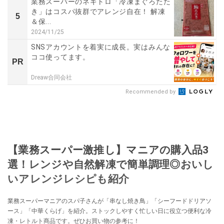
業務スーパーのネギトロ「冷凍まぐろたた
き」はコスパ抜群でアレンジ自在！ 解凍
5
＆保...
2024/11/25
SNSアカウントを着実に成長。実はみんな
ココ使ってます。
PR
Dreaw合同会社
Recommended by
【業務スーパー激推し】マニアの購入品3
選！レンジや自然解凍で簡単調理◎おいし
いアレンジレシピも紹介
業務スーパーマニアのスパ子さんが「串なし焼き鳥」「シーフードドリアソ
ース」「中華くらげ」を紹介。ストックしやすく忙しい日に役立つ便利な冷
凍・レトルト商品です。ぜひお買い物の参考に！