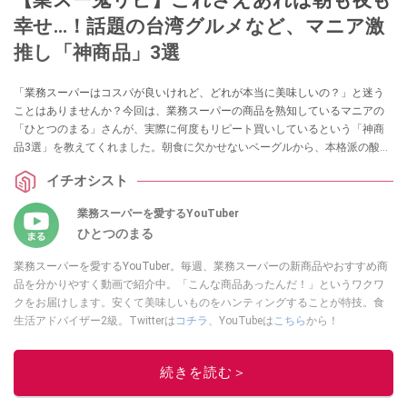
幸せ…！話題の台湾グルメなど、マニア激
推し「神商品」3選
「業務スーパーはコスパが良いけれど、どれが本当に美味しいの？」と迷う
ことはありませんか？今回は、業務スーパーの商品を熟知しているマニアの
「ひとつのまる」さんが、実際に何度もリピート買いしているという「神商
品3選」を教えてくれました。朝食に欠かせないベーグルから、本格派の酸っ
ぱ辛い麺、癒やしのスイーツまで、ストック必須のラインナップを詳しくご
イチオシスト
紹介します。
業務スーパーを愛するYouTuber
ひとつのまる
業務スーパーを愛するYouTuber。毎週、業務スーパーの新商品やおすすめ商
品を分かりやすく動画で紹介中。「こんな商品あったんだ！」というワクワ
クをお届けします。安くて美味しいものをハンティングすることが特技。食
生活アドバイザー2級。Twitterは
コチラ
、YouTubeは
こちら
から！
このイチオシストの他の記事を読む
続きを読む＞