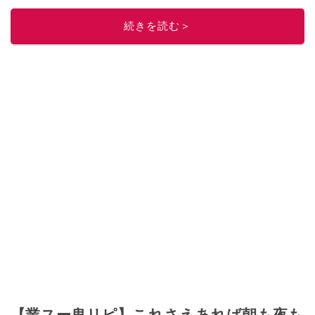
このイチオシストの他の記事を読む
続きを読む＞
【業スー鬼リピ】これさえあれば朝も夜も