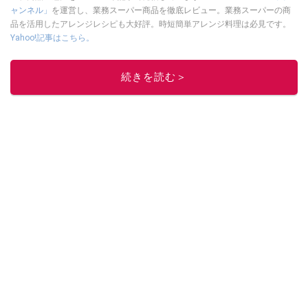
ャンネル」
を運営し、業務スーパー商品を徹底レビュー。業務スーパーの商
品を活用したアレンジレシピも大好評。時短簡単アレンジ料理は必見です。
Yahoo!記事はこちら。
このイチオシストの他の記事を読む
続きを読む＞