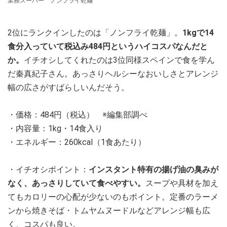
業務スーパー ノンフライ乾麺
2位にランクインしたのは「ノンフライ乾麺」。
1kgで14
食分入っていて税込み484円というハイコスパなんだと
か。
イチオシしてくれたのは3位同様スペインで食を学ん
だ秦真紀子さん。あっさりヘルシーなおいしさとアレンジ
幅の広さがすばらしいんだそう。
・価格：484円（税込） ※編集部調べ
・内容量：1kg・14食入り
・エネルギー：260kcal（1食あたり）
・イチオシポイント：
インスタント特有の揚げ油の臭みが
なく、あっさりしていて食べやすい。
スープや具材を加え
てもカロリーの心配が少ないのもポイント。定番のラーメ
ンから焼きそば・トムヤムヌードルなどアレンジ幅も広
く、コスパも良い。