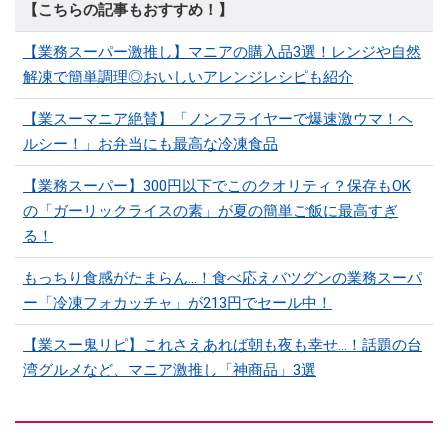
【こちらの記事もおすすめ！】
【業務スーパー激推し】マニアの購入品3選！レンジや自然
解凍で簡単調理◎おいしいアレンジレシピも紹介
【業スーマニア絶賛】「ノンフライヤーで爆速激ウマ！ヘ
ルシー！」お弁当にも最高な冷凍食品
【業務スーパー】300円以下でこのクオリティ？保存もOK
の「ガーリックライスの素」が夏の簡単ご飯に最高すぎ
る！
もっちり食感がたまらん…！食べ応えバツグンの業務スーパ
ー「冷凍フォカッチャ」が213円でセール中！
【業スー鬼リピ】これさえあれば朝も夜も幸せ…！話題の台
湾グルメなど、マニア激推し「神商品」3選