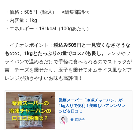
・価格：505円（税込） ※編集部調べ
・内容量：1kg
・エネルギー：181kcal（100gあたり）
・イチオシポイント：
税込み505円と一見安くなさそうな
ものの、1kgとたっぷりの量でコスパも良し。
レンジやフ
ライパンで温めるだけで手軽に食べられるのでストックが
吉。チーズを乗せたり、玉子を乗せてオムライス風などア
レンジが効きやすいお味も高評価！
業務スーパー「冷凍チャーハン」が
1kg入りで便利！美味しいアレンジレ
シピ＆口コミ
秦 真紀子