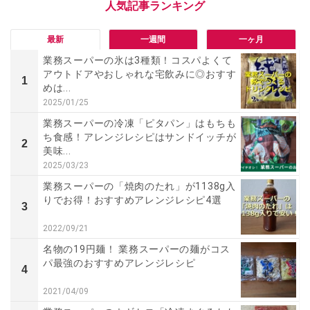
最新
一週間
一ヶ月
業務スーパーの氷は3種類！コスパよくて
アウトドアやおしゃれな宅飲みに◎おすす
1
めは...
2025/01/25
業務スーパーの冷凍「ピタパン」はもちも
ち食感！アレンジレシピはサンドイッチが
2
美味...
2025/03/23
業務スーパーの「焼肉のたれ」が1138g入
りでお得！おすすめアレンジレシピ4選
3
2022/09/21
名物の19円麺！ 業務スーパーの麺がコス
パ最強のおすすめアレンジレシピ
4
2021/04/09