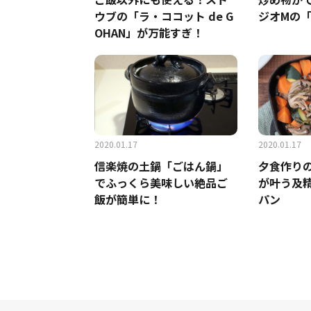
ウブの「ラ・ココット de G
ジオMの
OHAN」が万能すぎ！
2020.01.17
2020.01.17
信楽焼の土鍋「ごはん鍋」
夕食作り
でふっくら美味しい絶品ご
が叶う及
飯が簡単に！
パン