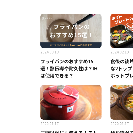
2024.09.18
2024.02.19
フライパンのおすすめ15
食後の後
選！熱伝導や耐久性は？IH
な2トッ
は使用できる？
ホットプ
イパンのM
は3月30
2020.01.17
2020.01.17
ご飯以外にも使える！スト
炒め物が