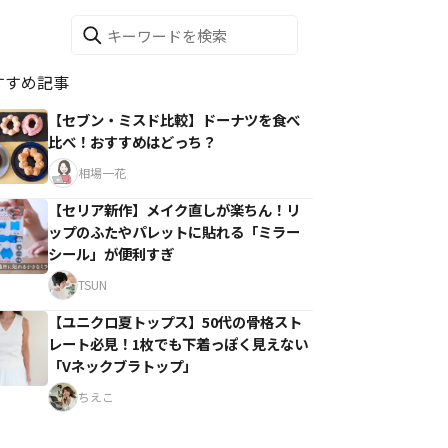
すすめ記事
【セブン・ミスド比較】ドーナツを食べ
比べ！おすすめはどっち？
相場一花
【セリア新作】メイク直しが楽ちん！リ
ップのふたやパレットに貼れる「ミラー
シール」が便利すぎ
TSUN
【ユニクロ夏トップス】50代の骨格スト
レート必見！1枚でも下着っぽく見えない
「Vネックブラトップ」
ちえこ