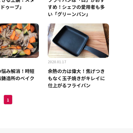
「ドゥーブ」
すめ！シェフの愛用者も多
い「グリーンパン」
2020.01.17
の悩み解消！時短
余熱の力は偉大！焦げつき
精鋳造所のベイク
もなく玉子焼きがキレイに
仕上がるフライパン
1