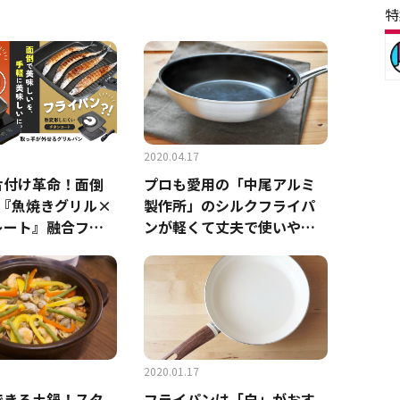
特
2020.04.17
片付け革命！面倒
プロも愛用の「中尾アルミ
プ『魚焼きグリル×
製作所」のシルクフライパ
レート』融合フラ
ンが軽くて丈夫で使いやす
akuake先行販売
い
日まで
2020.01.17
できる土鍋！スタ
フライパンは「白」がおす