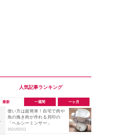
最新
一週間
一ヶ月
使い方は超簡単！自宅で肉や
「勝手にデ
魚の挽き肉が作れる貝印の
る!?」Win
1
1
「ヘルシーミンサー」
オフにして最
身を守る技
2021/02/12
2026/08/05