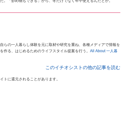
た。「炒め物もできる」から、冬だけでなく年中使えるんだとか。
自らの一人暮らし体験を元に取材や研究を重ね、各種メディアで情報を
を作る、はじめるためのライフスタイル提案を行う。
All About 一人暮
このイチオシストの他の記事を読む
イトに還元されることがあります。