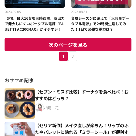
2023.09.05
2023.08.31
【PR】最大16台を同時給電。高出力
台風シーズンに備えて「大容量ポー
で発火しにくいポータブル電源「BL
タブル電源」で24時間生活してみ
UETTI AC200MAX」がイチオシ！
た！1日で必要な電力は？
次のページを見る
1
2
おすすめ記事
【セブン・ミスド比較】ドーナツを食べ比べ！お
すすめはどっち？
相場一花
【セリア新作】メイク直しが楽ちん！リップのふ
たやパレットに貼れる「ミラーシール」が便利す