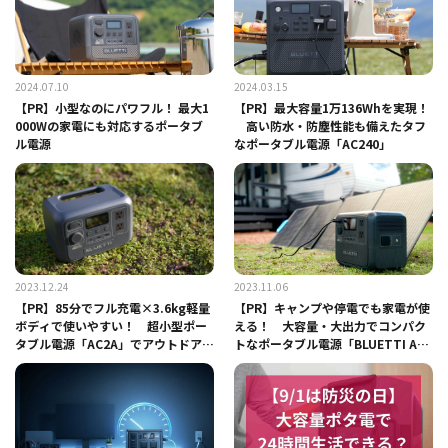
2024.07.10
2024.03.15
【PR】小型なのにパワフル！ 最大1
【PR】最大容量1万136Whを実現！
000Wの家電にも対応するポータブ
高い防水・防塵性能も備えたタフ
ル電源
なポータブル電源「AC240」
2023.12.24
2023.11.06
【PR】85分でフル充電×3.6kg軽量
【PR】キャンプや停電でも家電が使
ボディで使いやすい！ 超小型ポー
える！ 大容量・大出力でコンパク
タブル電源「AC2A」でアウトドアも
トなポータブル電源「BLUETTI AC7
災害時も快適
0」が新発売