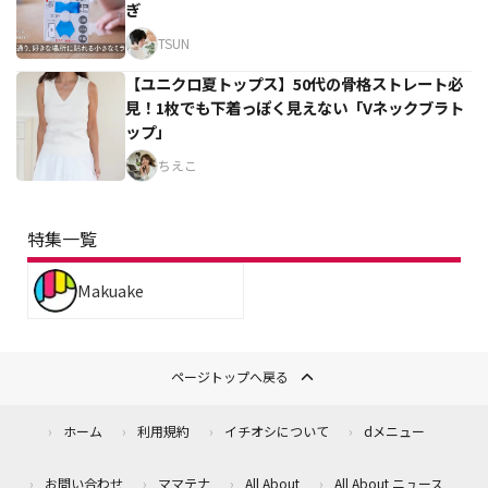
ぎ
TSUN
【ユニクロ夏トップス】50代の骨格ストレート必
見！1枚でも下着っぽく見えない「Vネックブラト
ップ」
ちえこ
特集一覧
Makuake
ページトップへ戻る
ホーム
利用規約
イチオシについて
dメニュー
お問い合わせ
ママテナ
All About
All About ニュース