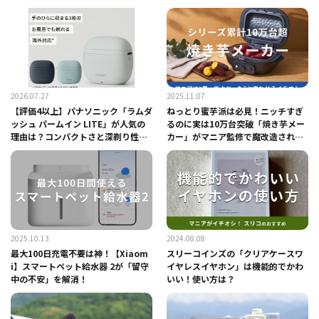
2026.07.27
2025.11.07
【評価4以上】パナソニック「ラムダ
ねっとり蜜芋派は必見！ニッチすぎ
ッシュ パームイン LITE」が人気の
るのに実は10万台突破「焼き芋メー
理由は？コンパクトさと深剃り性能
カー」がマニア監修で魔改造された
がイチオシ
秘話を聞いてみた
2025.10.13
2024.08.08
最大100日充電不要は神！【Xiaom
スリーコインズの「クリアケースワ
i】スマートペット給水器 2が「留守
イヤレスイヤホン」は機能的でかわ
中の不安」を解消！
いい！使い方は？