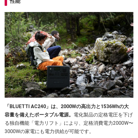
性能
「BLUETTI AC240」は、2000Wの高出力と1536Whの大
容量を備えたポータブル電源。
電化製品の定格電圧を下げ
る独自機能「電力リフト」により、定格消費電力2000W〜
3000Wの家電にも電力供給が可能です。