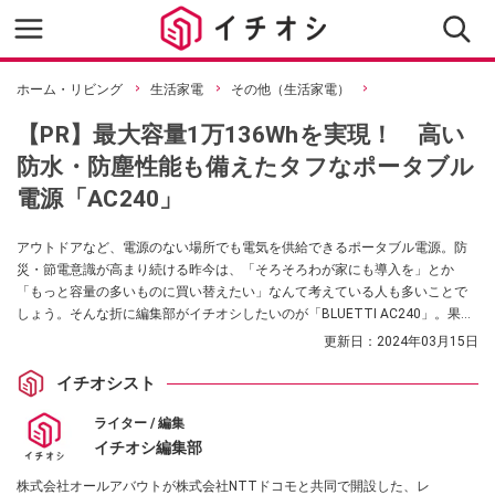
ホーム・リビング
生活家電
その他（生活家電）
【PR】最大容量1万136Whを実現！ 高い
防水・防塵性能も備えたタフなポータブル
電源「AC240」
アウトドアなど、電源のない場所でも電気を供給できるポータブル電源。防
災・節電意識が高まり続ける昨今は、「そろそろわが家にも導入を」とか
「もっと容量の多いものに買い替えたい」なんて考えている人も多いことで
しょう。そんな折に編集部がイチオシしたいのが「BLUETTI AC240」。果た
して、その魅力とは？（提供：株式会社ブルーティパワー）
更新日：
2024年03月15日
イチオシスト
ライター / 編集
イチオシ編集部
株式会社オールアバウトが株式会社NTTドコモと共同で開設した、レ