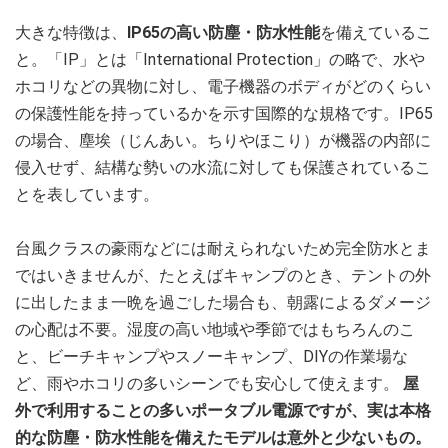
大きな特徴は、
IP65の高い防塵・防水性能
を備えているこ
と。「IP」とは「International Protection」の略で、水や
ホコリなどの異物に対し、電子機器のボディがどのくらい
の保護性能を持っているかを示す国際的な規格です。IP65
の場合、塵埃（じんあい。ちりやほこり）が機器の内部に
侵入せず、結構な勢いの水流に対しても保護されているこ
とを表しています。
台風クラスの豪雨などには耐えられないため完全防水とま
ではいきませんが、たとえばキャンプのとき、テントの外
に出したまま一晩を過ごした場合も、朝露によるダメージ
の心配は不要。湿度の高い地域や季節ではもちろんのこ
と、ビーチキャンプやスノーキャンプ、DIYの作業場な
ど、雨やホコリの多いシーンでも安心して使えます。
屋
外で利用することの多いポータブル電源ですが、実は本格
的な防塵・防水性能を備えたモデルは意外と少ないもの。