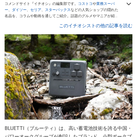
コメンドサイト『イチオシ』の編集部です。
コストコ
や
業務スーパ
ー
、
ダイソー
、
セリア
、
スターバックス
などの人気ショップの隠れた
名品を、コラムや動画を通してご紹介。話題のグルメやマニアが紹介
するアウトドア情報も満載です。配信しているコンテンツは専門家や
このイチオシストの他の記事を読む
インフルエンサーが実際に使用してレビューしています。毎日トレン
ド情報をお届けしているので、ぜひ
Googleニュースでフォロー
してく
ださい！
BLUETTI（ブルーティ）は、高い蓄電池技術を誇る中国・
パワーオークグループが創設したブランド。小型ポータブ