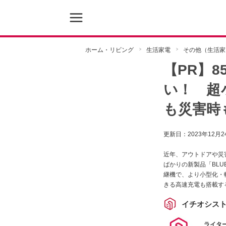
ホーム・リビング
生活家電
その他（生活家
【PR】8
い！ 超
も災害時
更新日：
2023年12月2
近年、アウトドアや災
ばかりの新製品「BLU
継機で、より小型化・軽
きる高速充電も搭載す
イチオシス
ライター