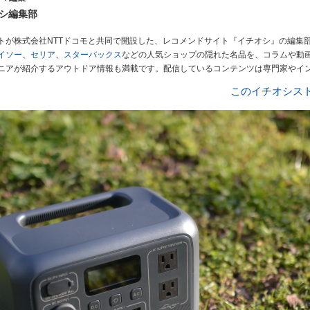
シ編集部
トが株式会社NTTドコモと共同で開設した、レコメンドサイト『イチオシ』の編集
イソー
、
セリア
、
スターバックス
などの人気ショップの隠れた名品を、コラムや動
ニアが紹介するアウトドア情報も満載です。配信しているコンテンツは専門家やイ
ューしています。毎日トレンド情報をお届けしているので、ぜひ
Googleニュース
このイチオシス