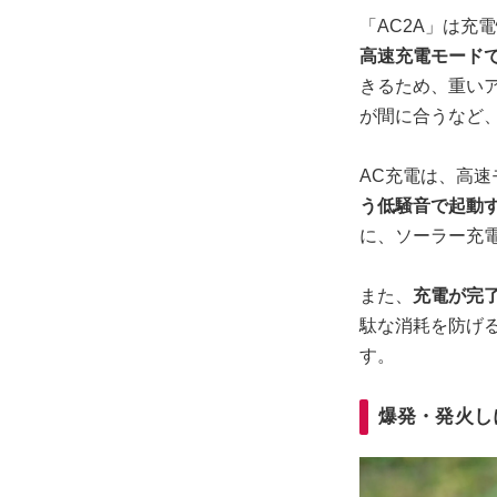
「AC2A」は充
高速充電モードで
きるため、重い
が間に合うなど
AC充電は、高
う低騒音で起動
に、ソーラー充
また、
充電が完
駄な消耗を防げ
す。
爆発・発火し