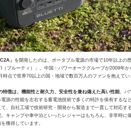
C2A」
を開発したのは、ポータブル電源の市場で10年以上の
TTI（ブルーティ）」。中国・パワーオークグループが2009年
11月時点で世界70以上の国・地域で数百万人のファンを抱えてい
製品の特徴は、機能性と耐久力、安全性を兼ね備えた高い性能
。パ
ル電源の性能を左右する蓄電池技術で多くの特許を保有するな
えて、自社工場で技術研究・開発から製造まで一貫して対応す
現。キャンプや車中泊といったレジャーはもちろん、非常時に
頼を獲得しています。