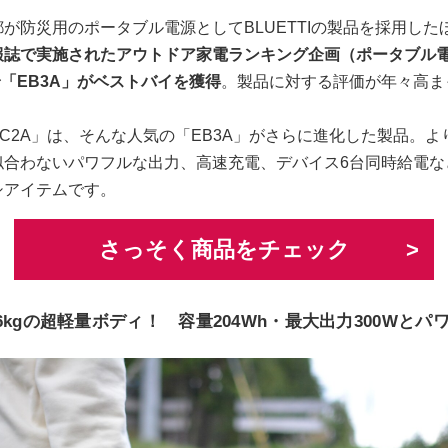
が防災用のポータブル電源としてBLUETTIの製品を採用した
報誌で実施されたアウトドア家電ランキング企画（ポータブル
身「EB3A」がベストバイを獲得
。製品に対する評価が年々高ま
C2A」は、そんな人気の「EB3A」がさらに進化した製品。よ
似合わないパワフルな出力、高速充電、デバイス6台同時給電な
シアイテムです。
さっそく商品をチェック
6kgの超軽量ボディ！ 容量204Wh・最大出力300Wとパ