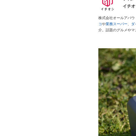
イチオ
株式会社オールアバウ
コ
や
業務スーパー
、
ダ
介。話題のグルメやマ
が実際に使用してレビ
ださい！