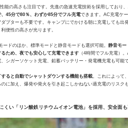
電性能の高さも注目です。先進の急速充電技術を採用しており、
、45分で80％、わずか85分でフル充電
できます。AC充電ケ
アダプターも不要です。キャンプにでかける朝に充電しても出
、利便性の高さが光ります。
速モードのほか、標準モードと静音モードも選択可能。
静音モー
するため、夜でも安心して充電できます
（4時間でフル充電）。
電、シガーソケット充電、鉛蓄バッテリー・発電機充電も可能
了すると自動でシャットダウンする機能も搭載
。これによって
るのに加え、爆発や発火を引き起こしかねない過充電のリスク
にくい「リン酸鉄リチウムイオン電池」を採用、安全面も