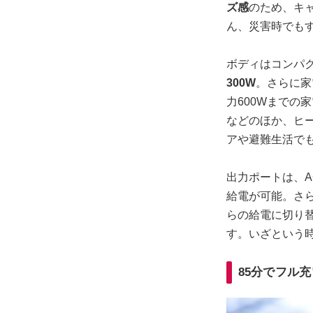
ズ感
のため、キ
ん、災害時でも
ボディはコンパ
300W
。さらに家
力600Wまでの
などのほか、ヒ
アや避難生活で
出力ポートは、AC
給電が可能。さ
らの給電に切り
す。いざという
85分でフル