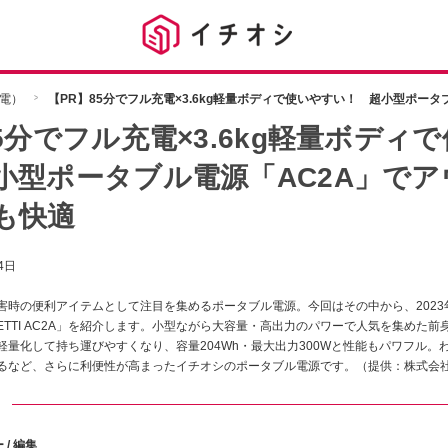
電）
【PR】85分でフル充電×3.6kg軽量ボディで使いやすい！ 超小型ポー
5分でフル充電×3.6kg軽量ボディ
小型ポータブル電源「AC2A」で
も快適
4日
害時の便利アイテムとして注目を集めるポータブル電源。今回はその中から、2023年
ETTI AC2A」を紹介します。小型ながら大容量・高出力のパワーで人気を集めた前身
量化して持ち運びやすくなり、容量204Wh・最大出力300Wと性能もパワフル。
るなど、さらに利便性が高まったイチオシのポータブル電源です。（提供：株式会
ト
 / 編集