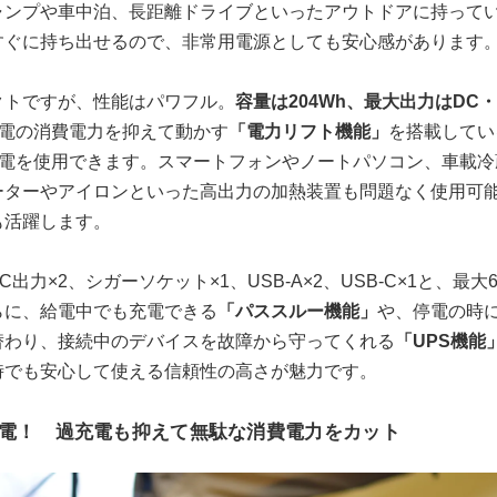
ャンプや車中泊、長距離ドライブといったアウトドアに持って
すぐに持ち出せるので、非常用電源としても安心感があります
クトですが、性能はパワフル。
容量は204Wh、最大出力はDC
電の消費電力を抑えて動かす
「電力リフト機能」
を搭載してい
家電を使用できます。スマートフォンやノートパソコン、車載
ーターやアイロンといった高出力の加熱装置も問題なく使用可
も活躍します。
出力×2、シガーソケット×1、USB-A×2、USB-C×1と、最
らに、給電中でも充電できる
「パススルー機能」
や、停電の時
替わり、接続中のデバイスを故障から守ってくれる
「UPS機能
時でも安心して使える信頼性の高さが魅力です。
充電！ 過充電も抑えて無駄な消費電力をカット