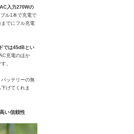
AC入力270Wの
ーブル1本で充電で
発までにフル充電
ドでは45dBとい
AC充電のほか
です。
、バッテリーの無
も下げてくれま
高い信頼性