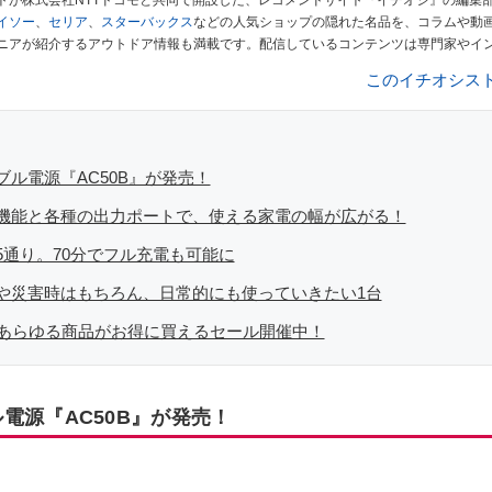
トが株式会社NTTドコモと共同で開設した、レコメンドサイト『イチオシ』の編集
イソー
、
セリア
、
スターバックス
などの人気ショップの隠れた名品を、コラムや動
ニアが紹介するアウトドア情報も満載です。配信しているコンテンツは専門家やイ
ューしています。毎日トレンド情報をお届けしているので、ぜひ
Googleニュース
このイチオシス
ブル電源『AC50B』が発売！
機能と各種の出力ポートで、使える家電の幅が広がる！
5通り。70分でフル充電も可能に
や災害時はもちろん、日常的にも使っていきたい1台
TIのあらゆる商品がお得に買えるセール開催中！
電源『AC50B』が発売！