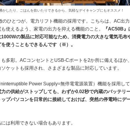
沸かしたり、ごはんを炊いたりできるから、気軽なデイキャンプにもオススメ！
特徴のひとつが、電力リフト機能の採用です。こちらは、AC出
電も使えるよう、家電の出力を抑える機能のこと。
『AC50B』
1000Wの製品に対応可能なため、消費電力の大きな電気毛布
どを使うこともできるんです（※）。
も多彩。ACコンセントとUSB-Cポートを2か所に備えるほか、
力ソケットも採用され、さまざまな製品に対応しています。
interruptible Power Supply=無停電電源装置）機能を採
電力の供給がストップしても、わずか0.02秒で内蔵のバッテリ
トップパソコンを日常的に接続しておけば、突然の停電時にデ
。
品には利用できない場合もあります。