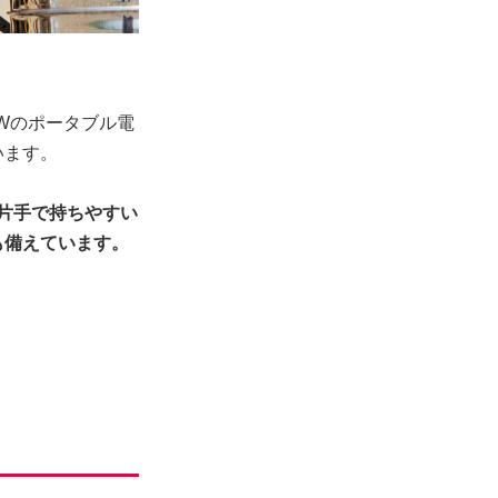
0Wのポータブル電
います。
、片手で持ちやすい
も備えています。