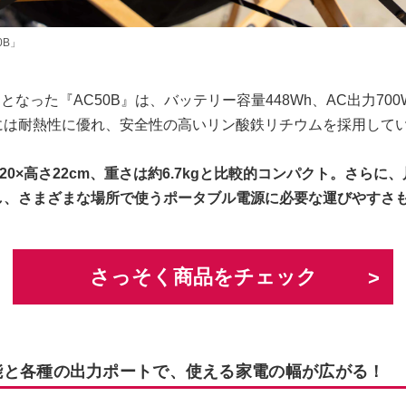
0B」
売となった『AC50B』は、バッテリー容量448Wh、AC出力70
には耐熱性に優れ、安全性の高いリン酸鉄リチウムを採用して
横20×高さ22cm、重さは約6.7kgと比較的コンパクト。さらに
し、さまざまな場所で使うポータブル電源に必要な運びやすさ
さっそく商品をチェック
能と各種の出力ポートで、使える家電の幅が広がる！