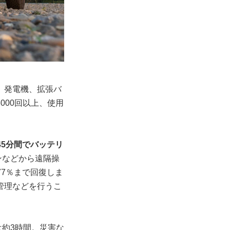
、発電機、拡張バ
000回以上、使用
45分間でバッテリ
ンなどから遠隔操
77％まで回復しま
管理などを行うこ
約3時間。災害な