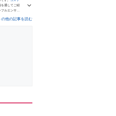
部です。
コスト
画を通してご紹
ンフルエンサー
でフォロー
してく
トの他の記事を読む