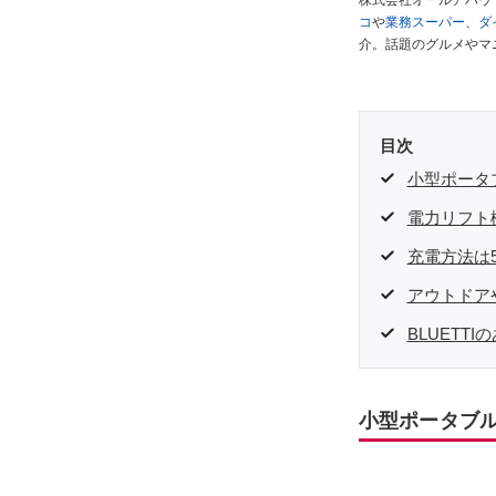
株式会社オールアバウ
コ
や
業務スーパー
、
ダ
介。話題のグルメやマ
が実際に使用してレビ
ださい！
目次
小型ポータ
電力リフト
充電方法は
アウトドア
BLUET
小型ポータブル