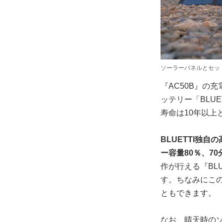
ソーラーパネルとセッ
『AC50B』の
ッテリー「BLU
寿命は10年以
BLUETTI独
ー容量80％、7
作が行える『BL
す。ちなみにこの
ともできます。
なお、晴天時の