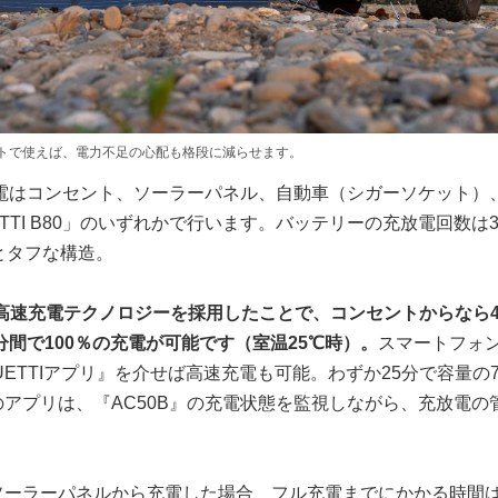
トで使えば、電力不足の心配も格段に減らせます。
充電はコンセント、ソーラーパネル、自動車（シガーソケット）
ETTI B80」のいずれかで行います。バッテリーの充放電回数は3
上とタフな構造。
自の高速充電テクノロジーを採用したことで、コンセントからなら
0分間で100％の充電が可能です（室温25℃時）。
スマートフォ
UETTIアプリ』を介せば高速充電も可能。わずか25分で容量の
アプリは、『AC50B』の充電状態を監視しながら、充放電の
ソーラーパネルから充電した場合、フル充電までにかかる時間は