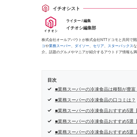
イチオシスト
ライター / 編集
イチオシ編集部
株式会社オールアバウトが株式会社NTTドコモと共同で
コ
や
業務スーパー
、
ダイソー
、
セリア
、
スターバックス
な
介。話題のグルメやマニアが紹介するアウトドア情報も満
が実際に使用してレビューしています。毎日トレンド情報
ださい！
目次
■業務スーパーの冷凍食品は種類が豊富
■業務スーパーの冷凍食品の口コミは？
■業務スーパーの冷凍食品おすすめ5選
■業務スーパーの冷凍食品おすすめ5選
■業務スーパーの冷凍食品おすすめ5選