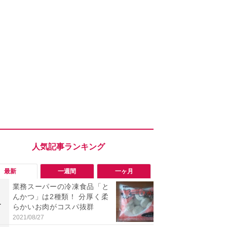
最新
一週間
一ヶ月
業務スーパーの冷凍食品「と
「旅行気分
んかつ」は2種類！ 分厚く柔
食べ比べし
1
1
らかいお肉がコスパ抜群
3つのご当地
新発売
2021/08/27
2026/08/02