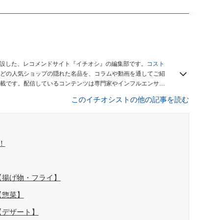
開設した、レコメンドサイト『イチオシ』の編集部です。
コスト
どの人気ショップの隠れた名品を、コラムや動画を通してご紹
載です。配信しているコンテンツは専門家やインフルエンサー
をお届けしているので、ぜひ
Googleニュースでフォロー
してく
このイチオシストの他の記事を読む
！
【揚げ物・フライ】
【惣菜】
【デザート】