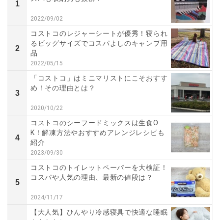
1
2022/09/02
コストコのレジャーシートが優秀！寝られ
るビッグサイズでコスパよしのキャンプ用
2
品
2022/05/15
「コストコ」はミニマリストにこそおすす
め！その理由とは？
3
2020/10/22
コストコのシーフードミックスは生食O
K！解凍方法やおすすめアレンジレシピも
4
紹介
2023/09/30
コストコのトイレットペーパーを大検証！
コスパや人気の理由、最新の値段は？
5
2024/11/17
【大人気】ひんやり冷感寝具で快適な睡眠