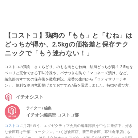
【コストコ】鶏肉の「もも」と「むね」は
どっちが得か、2.5kgの価格差と保存テク
ニックで「もう迷わない！」
コストコの鶏肉「さくらどり」のもも肉とむね肉、結局どっちが得？ 2.5kgを
ペロリと完食できる下味冷凍や、パサつきを防ぐ「マヨネーズ漬け」など、
編集部おすすめの保存術を徹底解説。定番の生肉から「ロティサリーチキ
ン」、便利な冷凍竜田揚げまでおすすめ7品を厳選しました。特徴や選び方の
ポイントも網羅。この記事を読めば、もう売り場で迷いません！
イチオシスト
ライター / 編集
イチオシ編集部 コストコ部
コストコ
に月2回通う、エグゼクティブ会員の編集部員を中心に発信中。好き
な倉庫店は千葉ニュータウン。つくば倉庫店、新三郷倉庫、幕張倉庫店にも