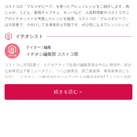
コストコの「プルコギビーフ」を使ったアレンジレシピをご紹介します。肉
じゃが、うどん、春雨チャプチェ、キンパなど、人気料理家やコストコマニ
アのイチオシストが考案したレシピを厳選。コストコの「プルコギビーフ」
は大容量で、小分けして冷凍保存も可能です。ぜひ気になるアレンジレシピ
を再現してみましょう！
イチオシスト
ライター / 編集
イチオシ編集部 コストコ部
コストコ
に月2回通う、エグゼクティブ会員の編集部員を中心に発信中。好き
な倉庫店は千葉ニュータウン。つくば倉庫店、新三郷倉庫、幕張倉庫店にも
出没！ 「イチオシ」は株式会社オールアバウトが株式会社NTTドコモと共同
で開設したレコメンドサイト。毎日トレンド情報をお届けしています。
Googleニュースでフォロー
してください！
続きを読む＞
このイチオシストの他の記事を読む