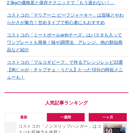
2.5kgの価格差と保存テクニックで「もう迷わない！」
コストコの「マリアーニ ビーフジャーキー」は旨味とやわ
らかさが魅力！甘めタイプで初心者にもおすすめ
コストコの「ミートボールwithチーズ」はパスタも入って
ワンプレートも簡単！味や調理法、アレンジ、他の類似商
品など紹介
コストコの「プルコギビーフ」で作るアレンジレシピ23選
【肉じゃが・チャプチェ・うどん】たった10分の時短メニ
ューも！
最新
一週間
一ヶ月
コストコの「ノンスリップハンガー」はコ
スパも収納力も抜群！