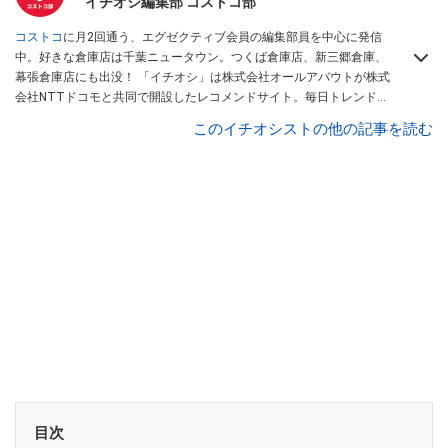
イチオシ編集部 コストコ部
コストコ
に月2回通う、エグゼクティブ会員の編集部員を中心に発信
中。好きな倉庫店は千葉ニュータウン。つくば倉庫店、新三郷倉庫、
幕張倉庫店にも出没！ 「イチオシ」は株式会社オールアバウトが株式
会社NTTドコモと共同で開設したレコメンドサイト。毎日トレンド情
報をお届けしています。
Googleニュースでフォロー
してください！
このイチオシストの他の記事を読む
目次