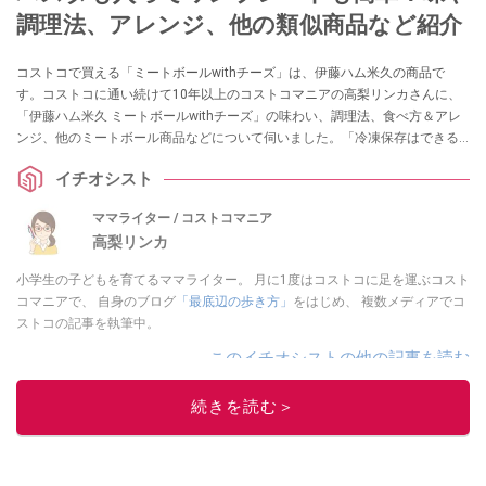
調理法、アレンジ、他の類似商品など紹介
コストコで買える「ミートボールwithチーズ」は、伊藤ハム米久の商品で
す。コストコに通い続けて10年以上のコストコマニアの高梨リンカさんに、
「伊藤ハム米久 ミートボールwithチーズ」の味わい、調理法、食べ方＆アレ
ンジ、他のミートボール商品などについて伺いました。「冷凍保存はできる
か？」も教えてくれているので、ぜひ購入する際の参考にしてくださいね。
イチオシスト
ママライター / コストコマニア
高梨リンカ
小学生の子どもを育てるママライター。 月に1度はコストコに足を運ぶコスト
コマニアで、 自身のブログ
「最底辺の歩き方」
をはじめ、 複数メディアでコ
ストコの記事を執筆中。
このイチオシストの他の記事を読む
続きを読む＞