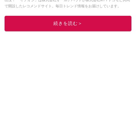
出没！ 「イチオシ」は株式会社オールアバウトが株式会社NTTドコモと共同
で開設したレコメンドサイト。毎日トレンド情報をお届けしています。
Googleニュースでフォロー
してください！
このイチオシストの他の記事を読む
続きを読む＞