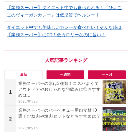
【業務スーパー】ダイエット中でも食べられる！「ひよこ
豆のヴィーガンカレー」は低脂質でヘルシー！
ダイエット中でも美味しいカレーが食べたい！そんな時は
【業務スーパー】にGO！低カロリーなのに旨い！
最新
一週間
一ヶ月
業務スーパーの氷は3種類！コスパよくて
アウトドアやおしゃれな宅飲みに◎おすす
1
めは...
2025/01/25
業務スーパーのバーベキュー用肉食材10
選！むね肉や焼肉セットなどおすすめは？
2
2025/02/16