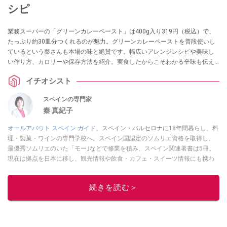
シピ
業務スーパーの「グリーンカレーペースト」は400g入り319円（税込）で、
たっぷり約30皿分つくれるのが魅力。グリーンカレーペーストを普段使いし
ているという秦さんも本場の味と絶賛です。幅広いアレンジレシピや美味し
い作り方、カロリーや保存方法を紹介。実食したからこそわかる辛味も伝え
ます。
イチオシスト
スペインの専門家
秦 真紀子
オールアバウト スペイン ガイド。
スペイン・バルセロナに18年間暮らし、料
理・製菓・ワインの専門学校へ。スペイン国認定のソムリエ資格を取得し、
最優秀ソムリエのいた「モー｣などで修業を積み、スペイン関連著書は5冊。
現在は拠点を日本に移し、観光情報や飲食・カフェ・スイーツ情報にも携わ
る。イチオシでは、
業務スーパー
・
ロピア
・
シャトレーゼ
など、食品・スイ
ーツ販売チェーンのおすすめ商品情報も発信。
著書に『スペインまるごと全
続きを読む＞
17州おいしい旅』（‎産業編集センター刊）ほか。
■経歴：ワイナリーツアー
ガイドや、飲食関連の方の視察旅行のコーディネートやガイド、スペインの
食についての講演などの経験あり。2004年より「カフェ・スイーツ」（柴田
書店）、「料理通信」（料理通信社）をはじめ、日本の雑誌やWEBサイト