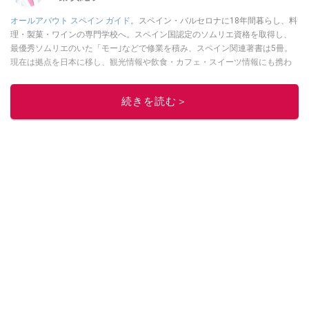
オールアバウト スペイン ガイド。
スペイン・バルセロナに18年間暮らし、料
理・製菓・ワインの専門学校へ。スペイン国認定のソムリエ資格を取得し、
最優秀ソムリエのいた「モー｣などで修業を積み、スペイン関連著書は5冊。
現在は拠点を日本に移し、観光情報や飲食・カフェ・スイーツ情報にも携わ
る。イチオシでは、
業務スーパー
・
ロピア
・
シャトレーゼ
など、食品・スイ
ーツ販売チェーンのおすすめ商品情報も発信。
著書に『スペインまるごと全
続きを読む＞
17州おいしい旅』（‎産業編集センター刊）ほか。
■経歴：ワイナリーツアー
ガイドや、飲食関連の方の視察旅行のコーディネートやガイド、スペインの
食についての講演などの経験あり。2004年より「カフェ・スイーツ」（柴田
書店）、「料理通信」（料理通信社）をはじめ、日本の雑誌やWEBサイト
に、ガストロノミー、観光、文化などについて執筆。ガイドブックの取材の
コーディネートや執筆、著書5冊あり。 現在は、拠点をバルセロナから日本に
移し、スペイン関連だけでなく日本の観光情報や飲食店についてのコンテン
ツの執筆や、広報PR、出版プロデュースなどを行う。 ■寄稿雑誌……料理通
信、カフェ・スイーツ、TARZANなど ■寄稿サイト……ぐるなびプロ、Drink
planetなど ■取材コーディネート……るるぶスペイン／ララチッタ／aruco／地
球の歩き方ほか。
このイチオシストの他の記事を読む