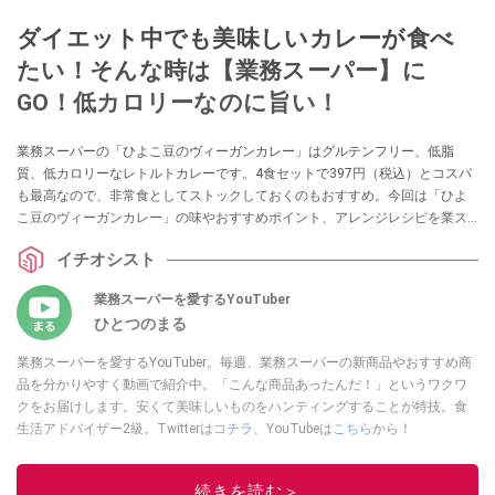
ダイエット中でも美味しいカレーが食べ
たい！そんな時は【業務スーパー】に
GO！低カロリーなのに旨い！
業務スーパーの「ひよこ豆のヴィーガンカレー」はグルテンフリー、低脂
質、低カロリーなレトルトカレーです。4食セットで397円（税込）とコスパ
も最高なので、非常食としてストックしておくのもおすすめ。今回は「ひよ
こ豆のヴィーガンカレー」の味やおすすめポイント、アレンジレシピを業ス
ーマニアの「ひとつのまる」さんが紹介してくれました。その他にも食べ方
イチオシスト
や口コミなどをご紹介していますので、ぜひ参考にしてみてくださいね。
業務スーパーを愛するYouTuber
ひとつのまる
業務スーパーを愛するYouTuber。毎週、業務スーパーの新商品やおすすめ商
品を分かりやすく動画で紹介中。「こんな商品あったんだ！」というワクワ
クをお届けします。安くて美味しいものをハンティングすることが特技。食
生活アドバイザー2級。Twitterは
コチラ
、YouTubeは
こちら
から！
このイチオシストの他の記事を読む
続きを読む＞