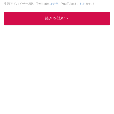
生活アドバイザー2級。Twitterは
コチラ
、YouTubeは
こちら
から！
このイチオシストの他の記事を読む
続きを読む＞