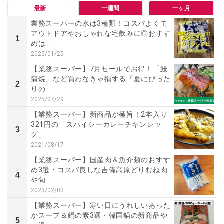
最新
一週間
一ヶ月
業務スーパーの氷は3種類！コスパよくて
アウトドアやおしゃれな宅飲みに◎おすす
1
めは...
2025/01/25
【業務スーパー】7月セールでお得！「鰻
蒲焼」など買わなきゃ損する「夏にぴった
2
りの...
2025/07/29
【業務スーパー】新商品が極旨！2本入り
321円の「スパイシーカレーチキンレッ
3
グ」
2021/08/17
【業務スーパー】国産肉＆魚介類のおすす
め3選・コスパ良しな吉備高原どりむね肉
4
や旬...
2023/02/03
【業務スーパー】寒い日にうれしいあった
かスープ＆鍋の素3選・韓国鍋の新商品や
5