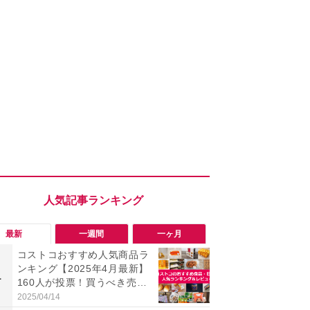
最新
一週間
一ヶ月
コストコおすすめ人気商品ラ
【コストコ】
ンキング【2025年4月最新】
と損！コス
1
1
160人が投票！買うべき売れ
梨リンカさ
筋食品惣菜・日用品雑貨＆セ
私のイチオ
2025/04/14
2026/08/01