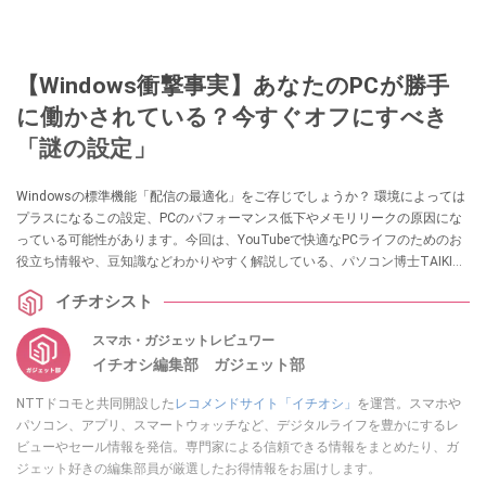
【Windows衝撃事実】あなたのPCが勝手
に働かされている？今すぐオフにすべき
「謎の設定」
Windowsの標準機能「配信の最適化」をご存じでしょうか？ 環境によっては
プラスになるこの設定、PCのパフォーマンス低下やメモリリークの原因にな
っている可能性があります。今回は、YouTubeで快適なPCライフのためのお
役立ち情報や、豆知識などわかりやすく解説している、パソコン博士TAIKIさ
んが、この機能の仕組みと設定をオフにするメリット、そして現在話題の不
イチオシスト
具合への対処法をわかりやすく解説してくれました。気になる方は、ぜひ動
画と合わせてチェックしてみてください。
スマホ・ガジェットレビュワー
イチオシ編集部 ガジェット部
NTTドコモと共同開設した
レコメンドサイト「イチオシ」
を運営。スマホや
パソコン、アプリ、スマートウォッチなど、デジタルライフを豊かにするレ
ビューやセール情報を発信。専門家による信頼できる情報をまとめたり、ガ
ジェット好きの編集部員が厳選したお得情報をお届けします。