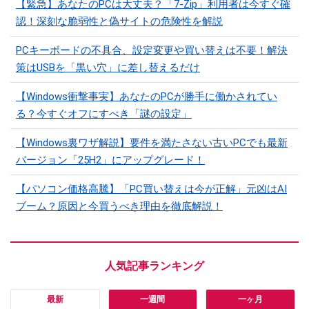
【緊急】あなたのPCは大丈夫？「7-Zip」利用者は今すぐ確
認！深刻な脆弱性と偽サイトの危険性を解説
PCキーボードの不具合、設定変更や買い替えは不要！解決
策はUSBを「黒い穴」に差し替えるだけ
【Windows衝撃事実】あなたのPCが勝手に働かされてい
る？今すぐオフにすべき「謎の設定」
【Windows裏ワザ解説】要件を満たさない古いPCでも最新
バージョン「25H2」にアップグレード！
【パソコン価格高騰】「PC買い替えは今が正解」元凶はAI
ブーム？原因と今買うべき理由を徹底解説！
最新
一週間
一ヶ月