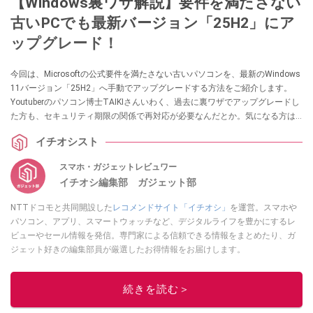
【Windows裏ワザ解説】要件を満たさない
古いPCでも最新バージョン「25H2」にア
ップグレード！
今回は、Microsoftの公式要件を満たさない古いパソコンを、最新のWindows
11バージョン「25H2」へ手動でアップグレードする方法をご紹介します。
Youtuberのパソコン博士TAIKIさんいわく、過去に裏ワザでアップグレードし
た方も、セキュリティ期限の関係で再対応が必要なんだとか。気になる方は
ぜひ動画と合わせてチェックしてみてください。※ご紹介する内容は非公式の
イチオシスト
方法が含まれます。あらかじめご留意ください。
スマホ・ガジェットレビュワー
イチオシ編集部 ガジェット部
NTTドコモと共同開設した
レコメンドサイト「イチオシ」
を運営。スマホや
パソコン、アプリ、スマートウォッチなど、デジタルライフを豊かにするレ
ビューやセール情報を発信。専門家による信頼できる情報をまとめたり、ガ
ジェット好きの編集部員が厳選したお得情報をお届けします。
このイチオシストの他の記事を読む
続きを読む＞