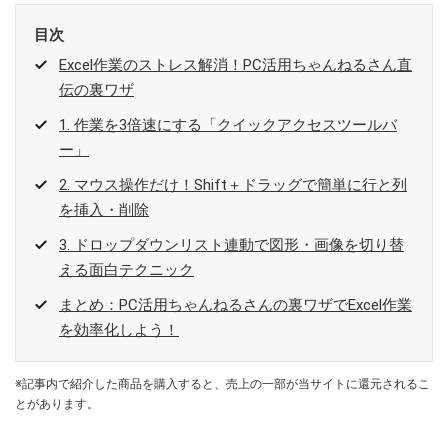
目次
Excel作業のストレス解消！PC活用ちゃんねるさん直
伝の裏ワザ
1. 作業を3倍速にする「クイックアクセスツールバ
ー」
2. マウス操作だけ！Shift＋ドラッグで簡単に行と列
を挿入・削除
3. ドロップダウンリスト連動で図形・画像を切り替
える面白テクニック
まとめ：PC活用ちゃんねるさんの裏ワザでExcel作業
を効率化しよう！
※記事内で紹介した商品を購入すると、売上の一部が当サイトに還元されるこ
とがあります。