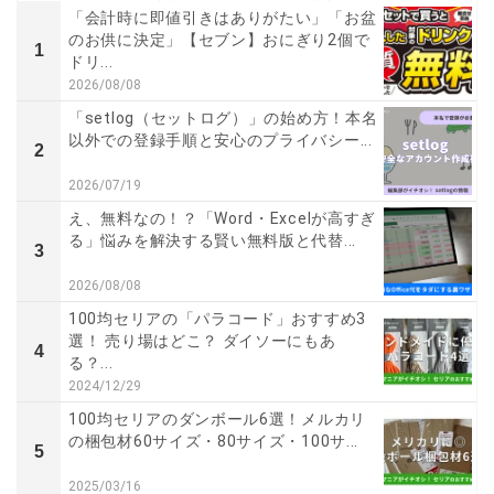
「会計時に即値引きはありがたい」「お盆
のお供に決定」【セブン】おにぎり2個で
1
ドリ...
2026/08/08
「setlog（セットログ）」の始め方！本名
以外での登録手順と安心のプライバシー...
2
2026/07/19
え、無料なの！？「Word・Excelが高すぎ
る」悩みを解決する賢い無料版と代替...
3
2026/08/08
100均セリアの「パラコード」おすすめ3
選！ 売り場はどこ？ ダイソーにもあ
4
る？...
2024/12/29
100均セリアのダンボール6選！メルカリ
の梱包材60サイズ・80サイズ・100サ...
5
2025/03/16