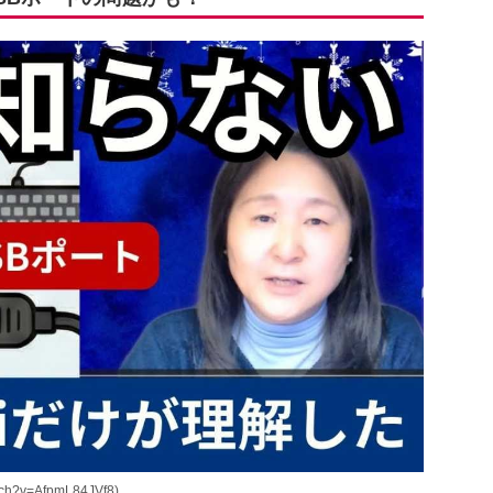
h?v=AfpmL84JVf8)