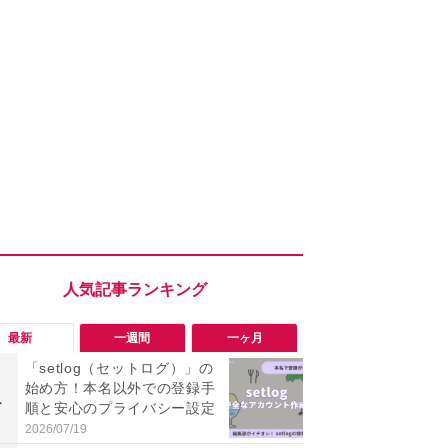
最新
一週間
一ヶ月
「setlog（セットログ）」の
「勝手にデ
始め方！本名以外での登録手
る!?」Win
1
1
順と安心のプライバシー設定
オフにして最
身を守る技
2026/07/19
2026/08/05