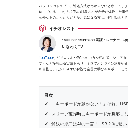
パソコンのトラブル、対処方法がわからないと焦ってしまい
信している、いなわくTVの川島さんが自分が体験した事例
意外なものだったんだとか。気になる方は、ぜひ動画と合
イチオシスト
YouTuber / Microsoft 認証トレーナー / App
いなわくTV
YouTube
などでスマホやPCの使い方を初心者・シニア向
ブ）など多数出版実績もあり、全国でオンライン講座や企
を目指し、わかりやすい解説で全国の学びをサポートして
目次
「キーボードが動かない！」それ、US
スリープ復帰時にキーボードが反応し
解決の糸口はAIの一言「USB 2.0に繋