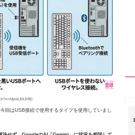
h?v=AfpmL84JVf8)
今回はUSB接続で使用するタイプを使用していまし
ず、GoogleのAI「Gemini」に状況を相談して