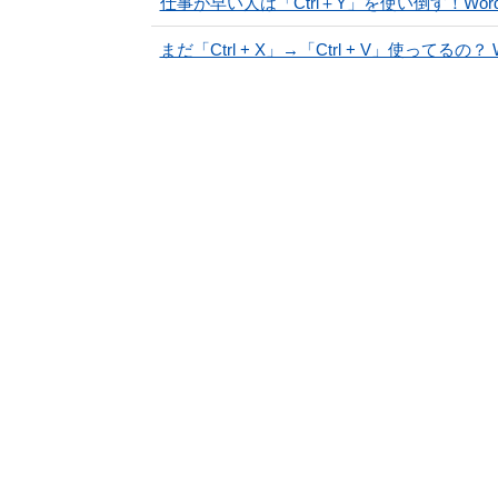
仕事が早い人は「Ctrl＋Y」を使い倒す！Wo
まだ「Ctrl + X」→「Ctrl + V」使ってる