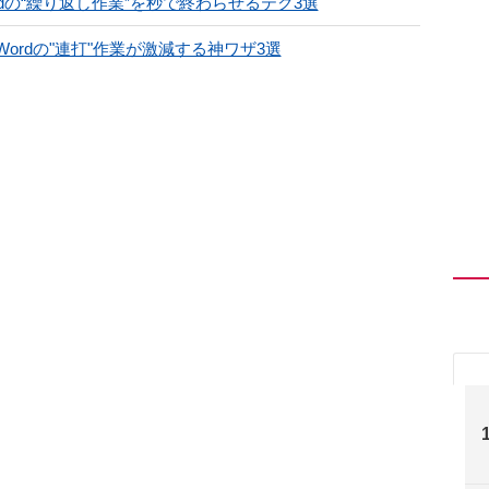
rdの“繰り返し作業”を秒で終わらせるテク3選
の？ Wordの"連打"作業が激減する神ワザ3選