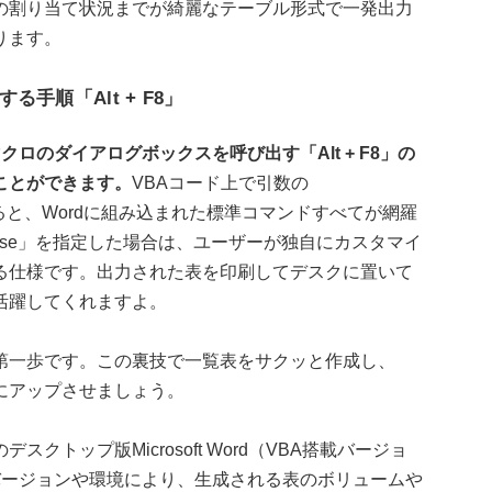
の割り当て状況までが綺麗なテーブル形式で一発出力
ります。
手順「Alt + F8」
ロのダイアログボックスを呼び出す「Alt + F8」の
ことができます。
VBAコード上で引数の
を指定すると、Wordに組み込まれた標準コマンドすべてが網羅
lse」を指定した場合は、ユーザーが独自にカスタマイ
る仕様です。出力された表を印刷してデスクに置いて
活躍してくれますよ。
第一歩です。この裏技で一覧表をサクッと作成し、
にアップさせましょう。
スクトップ版Microsoft Word（VBA搭載バージョ
のバージョンや環境により、生成される表のボリュームや