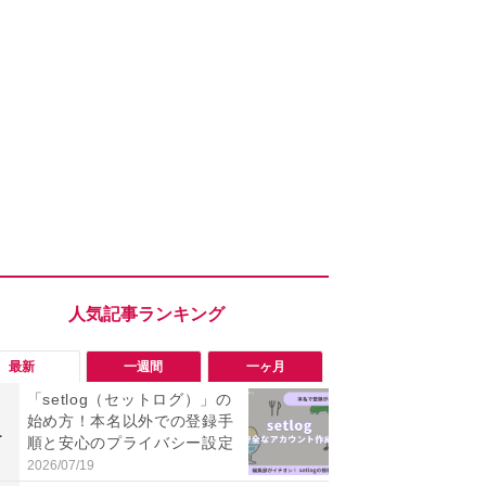
最新
一週間
一ヶ月
「setlog（セットログ）」の
「勝手にデ
始め方！本名以外での登録手
る!?」Win
1
1
順と安心のプライバシー設定
オフにして最
身を守る技
2026/07/19
2026/08/05