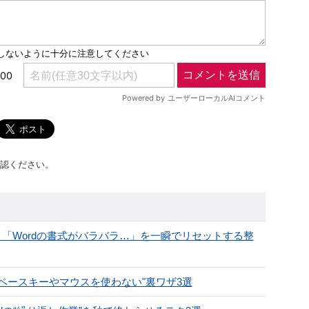
認ください。
倒す！「Wordの書式がバラバラ…」を一瞬でリセットする整
"スペースキーやマウスを使わない"裏ワザ3選