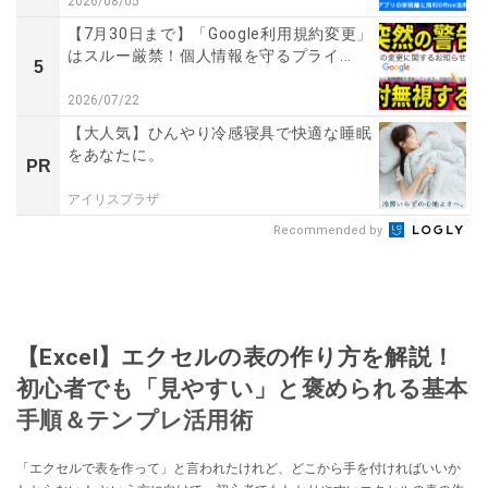
2026/08/05
【7月30日まで】「Google利用規約変更」
はスルー厳禁！個人情報を守るプライ...
5
2026/07/22
【大人気】ひんやり冷感寝具で快適な睡眠
をあなたに。
PR
アイリスプラザ
Recommended by
【Excel】エクセルの表の作り方を解説！
初心者でも「見やすい」と褒められる基本
手順＆テンプレ活用術
「エクセルで表を作って」と言われたけれど、どこから手を付ければいいか