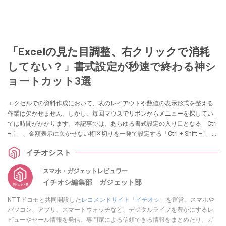
「Excelの見た目調整、右クリックで消耗
してない？」書式設定が秒速で終わる神シ
ョートカット3選
エクセルでの資料作成において、表のレイアウトや数値の表示形式を整える
作業は欠かせません。しかし、毎回マウスでリボンからメニューを探してい
ては時間がかかります。本記事では、あらゆる書式設定の入り口となる「Ctrl
+ 1」、金額表示に欠かせない桁区切りを一発で設定する「Ctrl + Shift + !」、
そして1つのセル内で文字を改行する「Alt + Enter」の3つの上級ショートカ
イチオシスト
ットを解説します（Windows 用の場合）。
スマホ・ガジェットレビュワー
イチオシ編集部 ガジェット部
NTTドコモと共同開設した
レコメンドサイト「イチオシ」
を運営。スマホや
パソコン、アプリ、スマートウォッチなど、デジタルライフを豊かにするレ
ビューやセール情報を発信。専門家による信頼できる情報をまとめたり、ガ