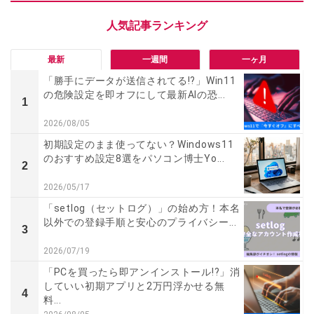
最新
一週間
一ヶ月
「勝手にデータが送信されてる!?」Win11
の危険設定を即オフにして最新AIの恐...
1
2026/08/05
初期設定のまま使ってない？Windows11
のおすすめ設定8選をパソコン博士Yo...
2
2026/05/17
「setlog（セットログ）」の始め方！本名
以外での登録手順と安心のプライバシー...
3
2026/07/19
「PCを買ったら即アンインストール!?」消
していい初期アプリと2万円浮かせる無
4
料...