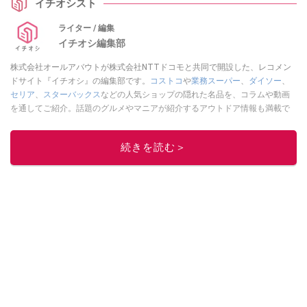
イチオシスト
ライター / 編集
イチオシ編集部
株式会社オールアバウトが株式会社NTTドコモと共同で開設した、レコメン
ドサイト『イチオシ』の編集部です。
コストコ
や
業務スーパー
、
ダイソー
、
セリア
、
スターバックス
などの人気ショップの隠れた名品を、コラムや動画
を通してご紹介。話題のグルメやマニアが紹介するアウトドア情報も満載で
す。配信しているコンテンツは専門家やインフルエンサーが実際に使用して
レビューしています。毎日トレンド情報をお届けしているので、ぜひ
Google
続きを読む＞
ニュースでフォロー
してください！
このイチオシストの他の記事を読む