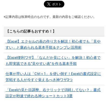
※記事内容は執筆時点のものです。最新の内容をご確認ください。
【こちらの記事もおすすめ！】
【Excel】エクセルの表の作り方を解説！初心者でも「見や
すい」と褒められる基本手順＆テンプレ活用術
【Excel便利ワザ】「なんだか見にくい」を解決！初心者で
も即実践できる”見やすい表”を作る基本手順
仕事が早い人は「Ctrl＋1」を使い倒す！Excelの書式設定に
苦戦する人が今すぐ覚えるべき神ワザ3つ
「Excelの見た目調整、右クリックで消耗してない？」書式
設定が秒速で終わる神ショートカット3選