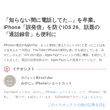
「知らない間に電話してた…」を卒業。
iPhone「誤発信」を防ぐiOS 26、話題の
「通話録音」も便利に
iPhoneの電話やApple Pay、もっと便利に使えたらいいのにと思ったことはあ
りませんか？今回は、YouTubeでiPhoneの便利な使い方を紹介している、み
やじぃさんが「iOS 26の電話・Apple Pay/ウォレットの隠し機能」を紹介して
くれました。電話の誤発信防止や、Apple Payからの直接チャージなど、知っ
ていると日常のプチストレスが解消される情報が満載です！
イチオシスト
ガジェット系YouTuber
みやじぃ iPhone/ショートカット
YouTubeチャンネル「
みやじぃ iPhone/ショートカット
」にて、iPhoneの『便
利』、『裏ワザ』を紹介しています。 X(旧twitter)アカウントは
こちら
から
このイチオシストの他の記事を読む