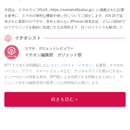
今回は、スマホライフPLUS（https://sumaholife-plus.jp/）に掲載された記事
を参考に、スマホの便利な機能や使い方についてご紹介します。iOS 26で追
加された最新の小ワザや、意外と知らないiPhoneの基本設定、さらにSafariで
のブラウジングを劇的に快適にする活用術まで、日々のイライラを解消して
スマホを自分仕様にアップデートするための情報をまとめました。各項目の
イチオシスト
詳細はぜひスマホライフPLUSでご確認ください。
スマホ・ガジェットレビュワー
イチオシ編集部 ガジェット部
NTTドコモと共同開設した
レコメンドサイト「イチオシ」
を運営。スマホや
パソコン、アプリ、スマートウォッチなど、デジタルライフを豊かにするレ
ビューやセール情報を発信。専門家による信頼できる情報をまとめたり、ガ
ジェット好きの編集部員が厳選したお得情報をお届けします。
このイチオシストの他の記事を読む
続きを読む＞