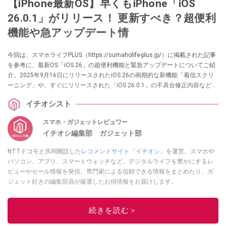
【iPhone最新OS】早くもiPhone「iOS
26.0.1」がリリース！ 更新すべき？超便利
機能や急アップデート情
今回は、スマホライフPLUS（https://sumaholife-plus.jp/）に掲載された記事
を参考に、最新OS「iOS 26」の超便利機能と緊急アップデートについてご紹
介。2025年9月16日にリリースされたiOS 26の画期的な新機能「着信スクリ
ーニング」や、すぐにリリースされた「iOS 26.0.1」の不具合修正内容など、
iPhoneユーザーが知っておきたい情報を厳選しました。各項目の詳細はぜ
イチオシスト
ひ、スマホライフPLUSでご確認ください。
スマホ・ガジェットレビュワー
イチオシ編集部 ガジェット部
NTTドコモと共同開設した
レコメンドサイト「イチオシ」
を運営。スマホや
パソコン、アプリ、スマートウォッチなど、デジタルライフを豊かにするレ
ビューやセール情報を発信。専門家による信頼できる情報をまとめたり、ガ
ジェット好きの編集部員が厳選したお得情報をお届けします。
このイチオシストの他の記事を読む
続きを読む＞