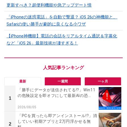
更新すべき？超便利機能や急アップデート情
「iPhoneの迷惑電話」を自動で撃退？ iOS 26の神機能と、
Safariの使い勝手が劇的に良くなる小ワザ
【iPhone神機能】電話の会話をリアルタイム通訳＆字幕化
など「iOS 26」最新技術が凄すぎる！
最新
一週間
一ヶ月
「勝手にデータが送信されてる!?」Win11
の危険設定を即オフにして最新AIの恐...
1
2026/08/05
「PCを買ったら即アンインストール!?」消
していい初期アプリと2万円浮かせる無
2
料...