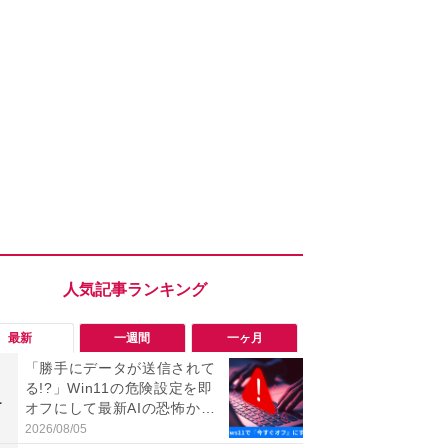
最新
一週間
一ヶ月
「勝手にデータが送信されて
「勝手にデ
る!?」Win11の危険設定を即
る!?」Win
1
1
オフにして最新AIの恐怖から
オフにして最
身を守る技
身を守る技
2026/08/05
2026/08/05