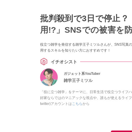
批判殺到で3日で停止？
用!?」SNSでの被害を
役立つ雑学を発信する雑学王子ミツルさんが、SNS写真の
用するスキルを知りたい方におすすめです！
イチオシスト
ガジェット系YouTuber
雑学王子ミツル
「役に立つ雑学」をテーマに、日常生活で役立つライフハ
好家ならではのマニアックな視点や、誰もが使えるライフハ
twitter)アカウントは
こちら
から