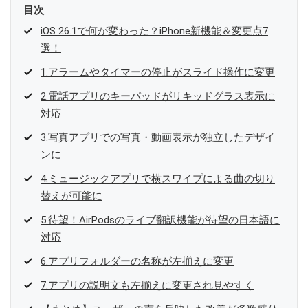
目次
iOS 26.1で何が変わった？iPhone新機能＆変更点7
選！
1.アラームやタイマーの停止がスライド操作に変更
2.電話アプリのキーパッドがリキッドグラス表示に
対応
3.写真アプリでの写真・動画表示が独立したデザイ
ンに
4.ミュージックアプリで横スワイプによる曲の切り
替えが可能に
5.待望！AirPodsのライブ翻訳機能が待望の日本語に
対応
6.アプリフォルダーの名称が左揃えに変更
7.アプリの説明文も左揃えに変更され見やすく