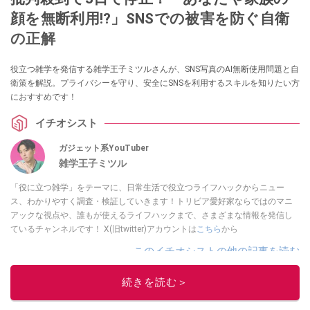
顔を無断利用!?」SNSでの被害を防ぐ自衛
の正解
役立つ雑学を発信する雑学王子ミツルさんが、SNS写真のAI無断使用問題と自
衛策を解説。プライバシーを守り、安全にSNSを利用するスキルを知りたい方
におすすめです！
イチオシスト
ガジェット系YouTuber
雑学王子ミツル
「役に立つ雑学」をテーマに、日常生活で役立つライフハックからニュー
ス、わかりやすく調査・検証していきます！トリビア愛好家ならではのマニ
アックな視点や、誰もが使えるライフハックまで、さまざまな情報を発信し
ているチャンネルです！ X(旧twitter)アカウントは
こちら
から
このイチオシストの他の記事を読む
続きを読む＞