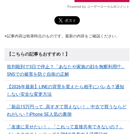
※記事内容は執筆時点のものです。最新の内容をご確認ください。
【こちらの記事もおすすめ！】
批判殺到で3日で停止？「あなたや家族の顔を無断利用!?」
SNSでの被害を防ぐ自衛の正解
【2026年最新】LINEの背景を変えたら相手にバレる？通知
しない安全な変更方法
「新品15万円って…高すぎて買えない！」中古で買うならど
れがいい？iPhone SE人気の裏側
「友達に見せたい！」「これって直接共有できないの？」