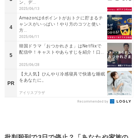
ン、デ...
2025/06/13
Amazonはdポイントがおトクに貯まるチ
ャンスがいっぱい！やり方のコツと使い
4
方...
2025/06/11
韓国ドラマ「おつかれさま」はNetflixで
配信中！キャストやあらすじを紹介！口...
5
2025/06/28
【大人気】ひんやり冷感寝具で快適な睡眠
をあなたに。
PR
アイリスプラザ
Recommended by
批判殺到で3日で停止？「あなたや家族の