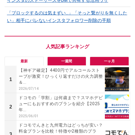
インスタのストーリーズをDMで共有する活用ワザ
「ブロックするのは気まずい…」「そっと繋がりを無くした
い」相手にバレないインスタフォロワー削除の手順
最新
一週間
一ヶ月
【神ギア確定】4400円でアルコールスト
ーブが激変！ひっくり返すだけの火力調整
1
＆...
2026/07/14
ドコモの「学割」は何歳まで？スマホデビ
ューにもおすすめのプランを紹介【2025
2
年...
2025/06/01
ドコモでんきと九州電力はどっちが安い？
料金プランを比較！特徴や2種類のプラ
3