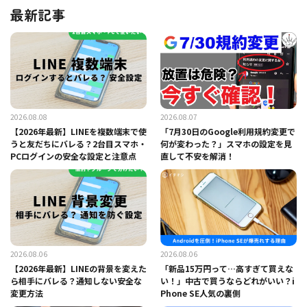
最新記事
2026.08.08
2026.08.07
【2026年最新】LINEを複数端末で使
「7月30日のGoogle利用規約変更で
うと友だちにバレる？2台目スマホ・
何が変わった？」スマホの設定を見
PCログインの安全な設定と注意点
直して不安を解消！
2026.08.06
2026.08.06
【2026年最新】LINEの背景を変えた
「新品15万円って…高すぎて買えな
ら相手にバレる？通知しない安全な
い！」中古で買うならどれがいい？i
変更方法
Phone SE人気の裏側