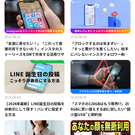
2026.08.05
2026.08.04
「友達に見せたい！」「これって直
「ブロックするのは気まずい…」
接共有できないの？」インスタのス
「そっと繋がりを無くしたい」相手
トーリーズをDMで共有する活用ワザ
にバレないインスタフォロワー削除
の手順
2026.08.04
2026.08.04
【2026年最新】LINE誕生日の投稿を
「スマホの128GBはもう限界!?」25
非表示にして隠す！バレずに設定す
6GBに買い替えする前に試したい“超
る方法
小型USB”と節約術