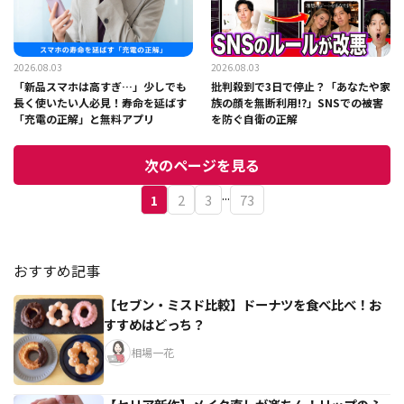
2026.08.03
2026.08.03
「新品スマホは高すぎ…」少しでも
批判殺到で3日で停止？「あなたや家
長く使いたい人必見！寿命を延ばす
族の顔を無断利用!?」SNSでの被害
「充電の正解」と無料アプリ
を防ぐ自衛の正解
次のページを見る
...
1
2
3
73
おすすめ記事
【セブン・ミスド比較】ドーナツを食べ比べ！お
すすめはどっち？
相場一花