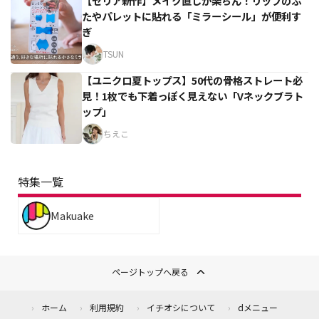
【セリア新作】メイク直しが楽ちん！リップのふ
たやパレットに貼れる「ミラーシール」が便利す
ぎ
TSUN
【ユニクロ夏トップス】50代の骨格ストレート必
見！1枚でも下着っぽく見えない「Vネックブラト
ップ」
ちえこ
特集一覧
Makuake
ページトップへ戻る
ホーム
利用規約
イチオシについて
dメニュー