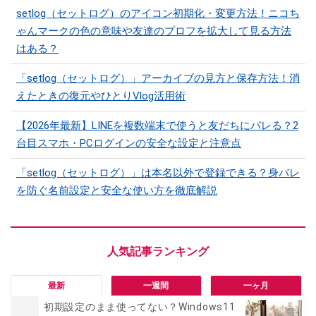
setlog（セットログ）のアイコン初期化・変更方法！ニコち
ゃんマークの色の意味や友達のプロフを拡大して見る方法
はある？
「setlog（セットログ）」アーカイブの見方と保存方法！消
えたときの復元やひとりVlog活用術
【2026年最新】LINEを複数端末で使うと友だちにバレる？2
台目スマホ・PCログインの安全な設定と注意点
「setlog（セットログ）」は本名以外で登録できる？身バレ
を防ぐ名前設定と安全な使い方を徹底解説
最新
一週間
一ヶ月
初期設定のまま使ってない？Windows11