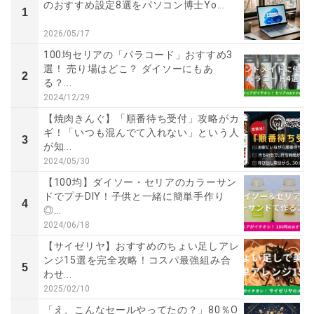
のおすすめ設定8選をパソコン博士Yo...
1
2026/05/17
100均セリアの「パラコード」おすすめ3
選！ 売り場はどこ？ ダイソーにもあ
2
る？...
2024/12/29
【焼肉きんぐ】「順番待ち受付」攻略がカ
ギ！「いつも混んでて入れない」という人
3
が知...
2024/05/30
【100均】ダイソー・セリアのカラーサン
ドでプチDIY！子供と一緒に簡単手作り
4
◎...
2024/06/18
【サイゼリヤ】おすすめのちょい足しアレ
ンジ15選を完全攻略！コスパ最強組み合
5
わせ...
2025/02/10
「え、こんなセールやってたの？」80％O