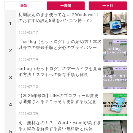
最新
一週間
一ヶ月
初期設定のまま使ってない？Windows11
のおすすめ設定8選をパソコン博士Yo...
1
2026/05/17
「setlog（セットログ）」の始め方！本名
以外での登録手順と安心のプライバシー...
2
2026/07/19
setlog（セットログ）のアーカイブを見返
す方法！スマホへの保存手順も解説
3
2026/07/13
【2026年最新】LINEのプロフィール変更
は通知される？こっそり更新する設定術
4
2026/05/29
え、無料なの！？「Word・Excelが高すぎ
る」悩みを解決する賢い無料版と代替...
5