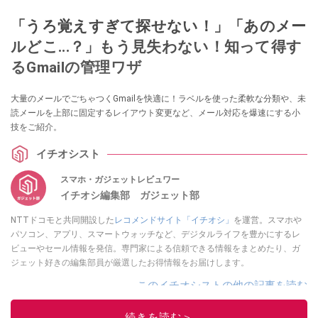
「うろ覚えすぎて探せない！」「あのメー
ルどこ...？」もう見失わない！知って得す
るGmailの管理ワザ
大量のメールでごちゃつくGmailを快適に！ラベルを使った柔軟な分類や、未
読メールを上部に固定するレイアウト変更など、メール対応を爆速にする小
技をご紹介。
イチオシスト
スマホ・ガジェットレビュワー
イチオシ編集部 ガジェット部
NTTドコモと共同開設した
レコメンドサイト「イチオシ」
を運営。スマホや
パソコン、アプリ、スマートウォッチなど、デジタルライフを豊かにするレ
ビューやセール情報を発信。専門家による信頼できる情報をまとめたり、ガ
ジェット好きの編集部員が厳選したお得情報をお届けします。
このイチオシストの他の記事を読む
続きを読む＞