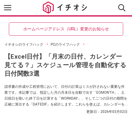
ホームページアドレス（URL）変更のお知らせ
イチオシのライフハック
PCのライフハック
【Excel日付】「月末の日付、カレンダー
見てる？」スケジュール管理を自動化する
日付関数3選
請求書の作成や工程管理において、日付の計算はミスが許されない重要な作
業です。本記事では、指定した月の月末日を自動で出す「EOMONTH」、土
日祝日を除いた終了日を計算する「WORKDAY」、そして二つの日付の期間を
正確に算出する「DATEDIF」を紹介します。これらを使えば、カレンダーを
見ながら指折り数える必要がなくなり、正確なスケジュール管理が可能にな
更新日：
2026年03月02日
ります（最新のExcel（Microsoft 365 / 2021以降）の場合）。