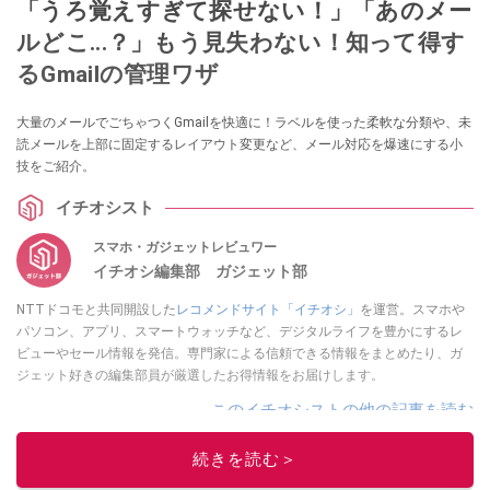
「うろ覚えすぎて探せない！」「あのメー
ルどこ...？」もう見失わない！知って得す
るGmailの管理ワザ
大量のメールでごちゃつくGmailを快適に！ラベルを使った柔軟な分類や、未
読メールを上部に固定するレイアウト変更など、メール対応を爆速にする小
技をご紹介。
イチオシスト
スマホ・ガジェットレビュワー
イチオシ編集部 ガジェット部
NTTドコモと共同開設した
レコメンドサイト「イチオシ」
を運営。スマホや
パソコン、アプリ、スマートウォッチなど、デジタルライフを豊かにするレ
ビューやセール情報を発信。専門家による信頼できる情報をまとめたり、ガ
ジェット好きの編集部員が厳選したお得情報をお届けします。
このイチオシストの他の記事を読む
続きを読む＞