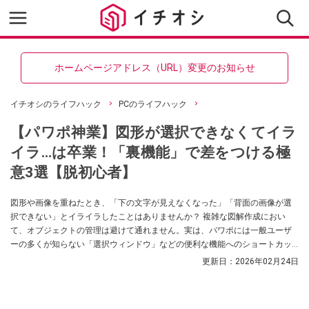
ホームページアドレス（URL）変更のお知らせ
イチオシのライフハック
PCのライフハック
【パワポ神業】図形が選択できなくてイラ
イラ…は卒業！「裏機能」で差をつける極
意3選【脱初心者】
図形や画像を重ねたとき、「下の文字が見えなくなった」「背面の画像が選
択できない」とイライラしたことはありませんか？ 複雑な図解作成におい
て、オブジェクトの管理は避けて通れません。実は、パワポには一般ユーザ
ーの多くが知らない「選択ウィンドウ」などの便利な機能へのショートカッ
トが存在します。これを知っているだけで、資料のクオリティと作成スピー
更新日：
2026年02月24日
ドは劇的に向上します。（Windows版 PowerPointの場合）