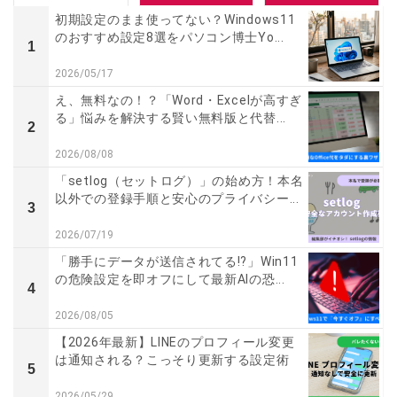
初期設定のまま使ってない？Windows11
のおすすめ設定8選をパソコン博士Yo...
1
2026/05/17
え、無料なの！？「Word・Excelが高すぎ
る」悩みを解決する賢い無料版と代替...
2
2026/08/08
「setlog（セットログ）」の始め方！本名
以外での登録手順と安心のプライバシー...
3
2026/07/19
「勝手にデータが送信されてる!?」Win11
の危険設定を即オフにして最新AIの恐...
4
2026/08/05
【2026年最新】LINEのプロフィール変更
は通知される？こっそり更新する設定術
5
2026/05/29