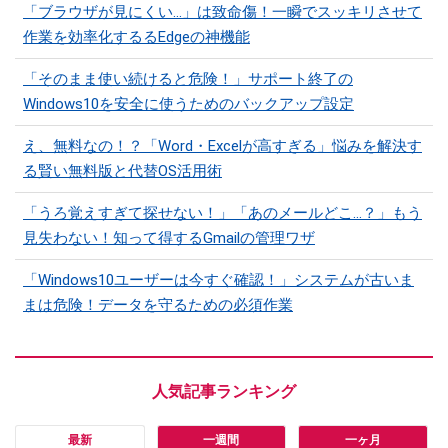
「ブラウザが見にくい...」は致命傷！一瞬でスッキリさせて
作業を効率化するるEdgeの神機能
「そのまま使い続けると危険！」サポート終了の
Windows10を安全に使うためのバックアップ設定
え、無料なの！？「Word・Excelが高すぎる」悩みを解決す
る賢い無料版と代替OS活用術
「うろ覚えすぎて探せない！」「あのメールどこ...？」もう
見失わない！知って得するGmailの管理ワザ
「Windows10ユーザーは今すぐ確認！」システムが古いま
まは危険！データを守るための必須作業
最新
一週間
一ヶ月