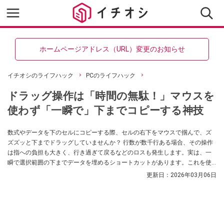
ホームページアドレス（URL）変更のお知らせ
イチオシのライフハック
PCのライフハック
ドラッグ操作は「時間の無駄！」マウスを
使わず「一瞬で」下までコピーする神技
数式やデータを下のセルにコピーする際、セルの右下をマウスで掴んで、ズ
ズズッと下までドラッグしていませんか？ 行数が数千行ある場合、その操作
は指への負担も大きく、行き過ぎて戻るなどのロスも発生します。実は、一
瞬で選択範囲の下までデータを埋めるショートカットがあります。これを使
えば、スクロールの待ち時間から解放され、作業が一瞬で完了します。
更新日：
2026年03月06日
（Windows PC版 Chrome等の場合）