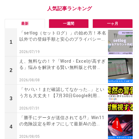
最新
一週間
一ヶ月
「setlog（セットログ）」の始め方！本名
以外での登録手順と安心のプライバシー...
1
2026/07/19
え、無料なの！？「Word・Excelが高すぎ
る」悩みを解決する賢い無料版と代替...
2
2026/08/08
「ヤバい！まだ確認してなかった…」とい
う方も大丈夫！【7月30日Google利用...
3
2026/07/31
「勝手にデータが送信されてる!?」Win11
の危険設定を即オフにして最新AIの恐...
4
2026/08/05