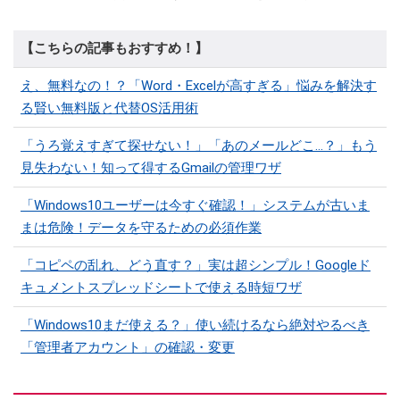
【こちらの記事もおすすめ！】
え、無料なの！？「Word・Excelが高すぎる」悩みを解決す
る賢い無料版と代替OS活用術
「うろ覚えすぎて探せない！」「あのメールどこ...？」もう
見失わない！知って得するGmailの管理ワザ
「Windows10ユーザーは今すぐ確認！」システムが古いま
まは危険！データを守るための必須作業
「コピペの乱れ、どう直す？」実は超シンプル！Googleド
キュメントスプレッドシートで使える時短ワザ
「Windows10まだ使える？」使い続けるなら絶対やるべき
「管理者アカウント」の確認・変更