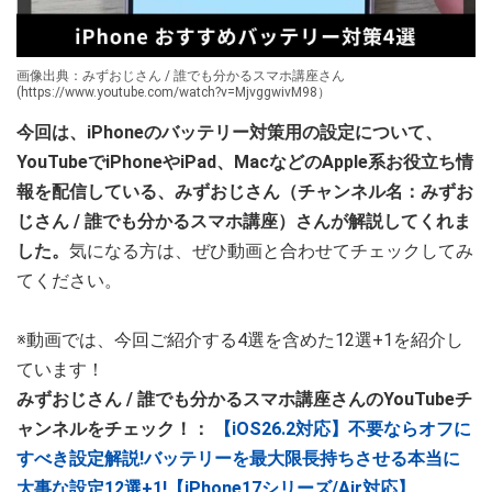
画像出典：みずおじさん / 誰でも分かるスマホ講座さん
(https://www.youtube.com/watch?v=MjvggwivM98）
今回は、iPhoneのバッテリー対策用の設定について、
YouTubeでiPhoneやiPad、MacなどのApple系お役立ち情
報を配信している、みずおじさん（チャンネル名：みずお
じさん / 誰でも分かるスマホ講座）さんが解説してくれま
した。
気になる方は、ぜひ動画と合わせてチェックしてみ
てください。
※動画では、今回ご紹介する4選を含めた12選+1を紹介し
ています！
みずおじさん / 誰でも分かるスマホ講座さんのYouTubeチ
ャンネルをチェック！：
【iOS26.2対応】不要ならオフに
すべき設定解説!バッテリーを最大限長持ちさせる本当に
大事な設定12選+1!【iPhone17シリーズ/Air対応】