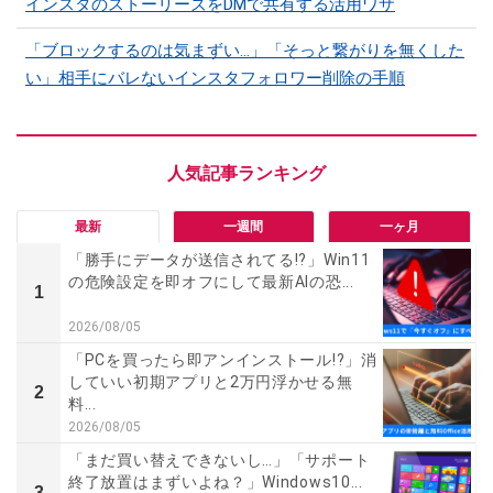
インスタのストーリーズをDMで共有する活用ワザ
「ブロックするのは気まずい…」「そっと繋がりを無くした
い」相手にバレないインスタフォロワー削除の手順
最新
一週間
一ヶ月
「勝手にデータが送信されてる!?」Win11
の危険設定を即オフにして最新AIの恐...
1
2026/08/05
「PCを買ったら即アンインストール!?」消
していい初期アプリと2万円浮かせる無
2
料...
2026/08/05
「まだ買い替えできないし…」「サポート
終了放置はまずいよね？」Windows10...
3