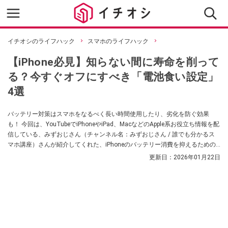
イチオシのライフハック
スマホのライフハック
【iPhone必見】知らない間に寿命を削って
る？今すぐオフにすべき「電池食い設定」
4選
バッテリー対策はスマホをなるべく長い時間使用したり、劣化を防ぐ効果
も！ 今回は、YouTubeでiPhoneやiPad、MacなどのApple系お役立ち情報を配
信している、みずおじさん（チャンネル名：みずおじさん / 誰でも分かるス
マホ講座）さんが紹介してくれた、iPhoneのバッテリー消費を抑えるための
最新設定の中から、4選をピックアップ。iPhone 17シリーズや最新OSを使い
更新日：
2026年01月22日
こなすために、不要な機能をオフにして快適かつ長時間使える環境を整える
方法を詳しくご紹介します。気になる方は、ぜひ動画と合わせてチェックし
てみてください。