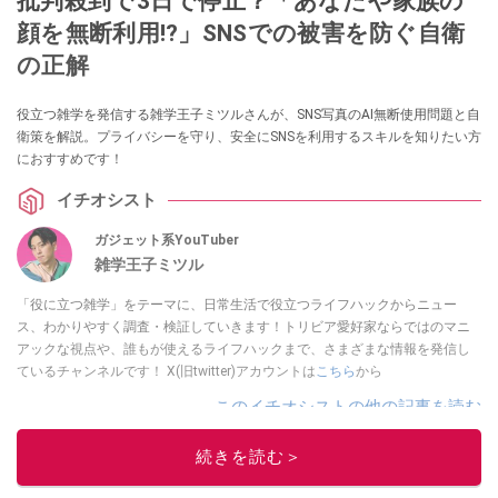
批判殺到で3日で停止？「あなたや家族の
顔を無断利用!?」SNSでの被害を防ぐ自衛
の正解
役立つ雑学を発信する雑学王子ミツルさんが、SNS写真のAI無断使用問題と自
衛策を解説。プライバシーを守り、安全にSNSを利用するスキルを知りたい方
におすすめです！
イチオシスト
ガジェット系YouTuber
雑学王子ミツル
「役に立つ雑学」をテーマに、日常生活で役立つライフハックからニュー
ス、わかりやすく調査・検証していきます！トリビア愛好家ならではのマニ
アックな視点や、誰もが使えるライフハックまで、さまざまな情報を発信し
ているチャンネルです！ X(旧twitter)アカウントは
こちら
から
このイチオシストの他の記事を読む
続きを読む＞