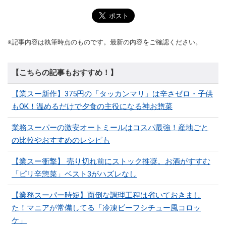
※記事内容は執筆時点のものです。最新の内容をご確認ください。
【こちらの記事もおすすめ！】
【業スー新作】375円の「タッカンマリ」は辛さゼロ・子供
もOK！温めるだけで夕食の主役になる神お惣菜
業務スーパーの激安オートミールはコスパ最強！産地ごと
の比較やおすすめのレシピも
【業スー衝撃】 売り切れ前にストック推奨。お酒がすすむ
「ピリ辛惣菜」ベスト3がハズレなし
【業務スーパー時短】面倒な調理工程は省いておきまし
た！マニアが常備してる「冷凍ビーフシチュー風コロッ
ケ」