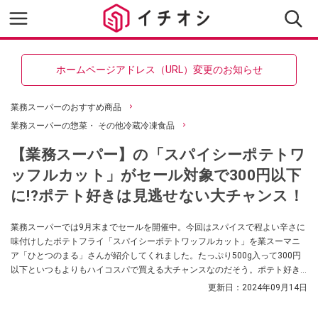
ホームページアドレス（URL）変更のお知らせ
業務スーパーのおすすめ商品
業務スーパーの惣菜・ その他冷蔵冷凍食品
【業務スーパー】の「スパイシーポテトワ
ッフルカット」がセール対象で300円以下
に!?ポテト好きは見逃せない大チャンス！
業務スーパーでは9月末までセールを開催中。今回はスパイスで程よい辛さに
味付けしたポテトフライ「スパイシーポテトワッフルカット」を業スーマニ
ア「ひとつのまる」さんが紹介してくれました。たっぷり500g入って300円
以下といつもよりもハイコスパで買える大チャンスなのだそう。ポテト好き
さんはぜひとも業務スーパーの「スパイシーポテトワッフルカット」をチェ
更新日：
2024年09月14日
ックしてみてくださいね。