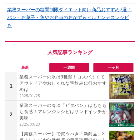
業務スーパーの糖質制限ダイエット向け商品おすすめ7選！
パン・お菓子・魚やお弁当のおかず＆ヒルナンデスレシピ
も
最新
一週間
一ヶ月
業務スーパーの氷は3種類！コスパよくて
アウトドアやおしゃれな宅飲みに◎おすす
1
めは...
2025/01/25
業務スーパーの冷凍「ピタパン」はもちも
ち食感！アレンジレシピはサンドイッチが
2
美味...
2025/03/23
【業務スーパー】で買うべき「新商品」3
選！レンジや自然解凍で簡単調理◎おいし