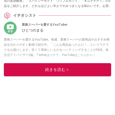
先の黒胡椒煮」「スパイシーポテト ワッフルカット」「キムチチヂミ」の3
品をご紹介します。どれもほどよい辛さでやみつきになる味わいです。お買
い物の参考にぜひチェックしてみてくださいね。
イチオシスト
業務スーパーを愛するYouTuber
ひとつのまる
業務スーパーを愛するYouTuber。毎週、業務スーパーの新商品やおすすめ商
品を分かりやすく動画で紹介中。「こんな商品あったんだ！」というワクワ
クをお届けします。安くて美味しいものをハンティングすることが特技。食
生活アドバイザー2級。Twitterは
コチラ
、YouTubeは
こちら
から！
このイチオシストの他の記事を読む
続きを読む＞