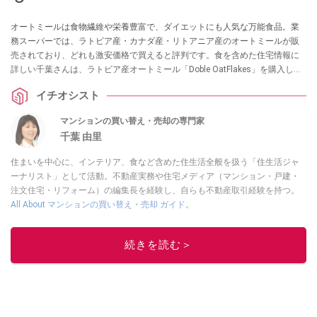
オートミールは食物繊維や栄養豊富で、ダイエットにも人気な万能食品。業
務スーパーでは、ラトビア産・カナダ産・リトアニア産のオートミールが販
売されており、どれも激安価格で買えると評判です。食を含めた住宅情報に
詳しい千葉さんは、ラトビア産オートミール「Doble OatFlakes」を購入して
1週間実食。味の感想や気になる安全性について教えていただきました。
イチオシスト
マンションの買い替え・売却の専門家
千葉 由里
住まいを中心に、インテリア、食など含めた住生活全般を扱う「住生活ジャ
ーナリスト」として活動。不動産実務や住宅メディア（マンション・戸建・
注文住宅・リフォーム）の編集長を経験し、自らも不動産取引経験を持つ。
All About マンションの買い替え・売却 ガイド
。
このイチオシストの他の記事を読む
続きを読む＞