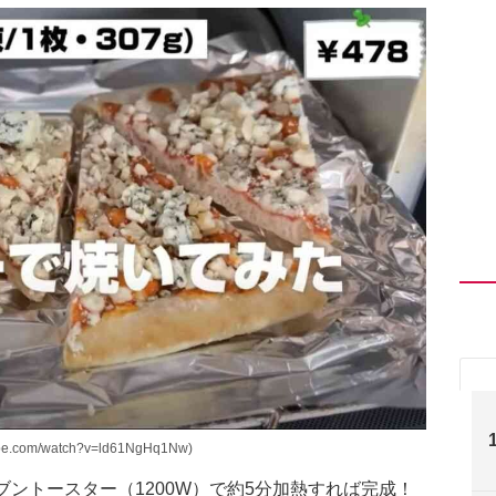
com/watch?v=ld61NgHq1Nw)
ブントースター（1200W）で約5分加熱すれば完成！