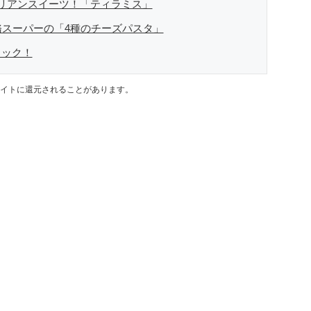
リアンスイーツ！「ティラミス」
務スーパーの「4種のチーズパスタ」
ェック！
イトに還元されることがあります。