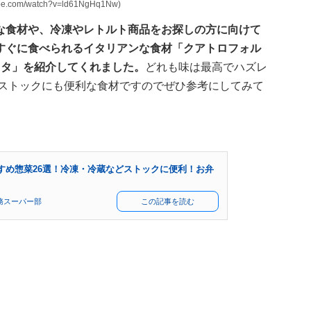
com/watch?v=ld61NgHq1Nw)
な食材や、冷凍やレトルト商品をお探しの方に向けて
すぐに食べられるイタリアンな食材「クアトロフォル
スタ」を紹介してくれました。
どれも味は最高でハズレ
るストックにも便利な食材ですのでぜひ参考にしてみて
すめ惣菜26選！冷凍・冷蔵などストックに便利！お弁
務スーパー部
この記事を読む