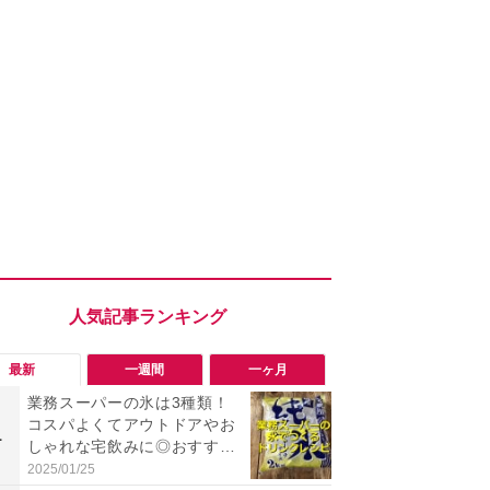
最新
一週間
一ヶ月
業務スーパーの氷は3種類！
「勝手にデ
コスパよくてアウトドアやお
る!?」Win
1
1
しゃれな宅飲みに◎おすすめ
オフにして最
は2kg「純氷 オーロラアイ
身を守る技
2025/01/25
2026/08/05