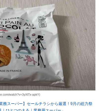
om/watch?v=3yXtTx-apkY)
「【業務スーパー】セールチラシから厳選！9月の総力祭
9月｜ひとつのまる｜業務用スーパー」