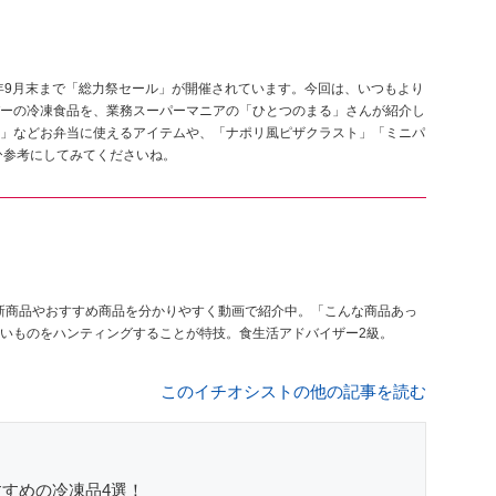
3年9月末まで「総力祭セール」が開催されています。今回は、いつもより
ーの冷凍食品を、業務スーパーマニアの「ひとつのまる」さんが紹介し
」などお弁当に使えるアイテムや、「ナポリ風ピザクラスト」「ミニパ
ひ参考にしてみてくださいね。
ーの新商品やおすすめ商品を分かりやすく動画で紹介中。「こんな商品あっ
いものをハンティングすることが特技。食生活アドバイザー2級。
このイチオシストの他の記事を読む
すめの冷凍品4選！