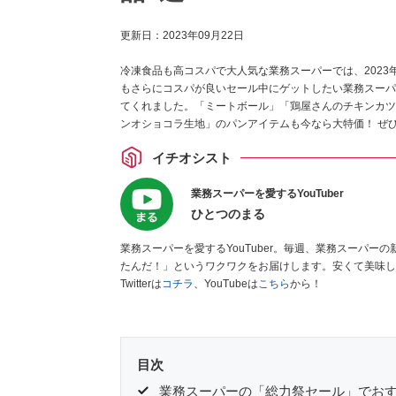
更新日：
2023年09月22日
冷凍食品も高コスパで大人気な業務スーパーでは、202
もさらにコスパが良いセール中にゲットしたい業務スーパ
てくれました。「ミートボール」「鶏屋さんのチキンカツ
ンオショコラ生地」のパンアイテムも今なら大特価！ ぜ
イチオシスト
業務スーパーを愛するYouTuber
ひとつのまる
業務スーパーを愛するYouTuber。毎週、業務スーパ
たんだ！」というワクワクをお届けします。安くて美味し
Twitterは
コチラ
、YouTubeは
こちら
から！
目次
業務スーパーの「総力祭セール」でおす