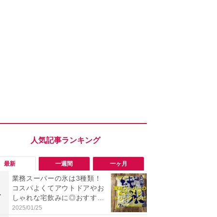
最新
一週間
一ヶ月
業務スーパーの氷は3種類！
「勝手にデ
コスパよくてアウトドアやお
る!?」Win
1
1
しゃれな宅飲みに◎おすすめ
オフにして最
は2kg「純氷 オーロラアイ
身を守る技
2025/01/25
2026/08/05