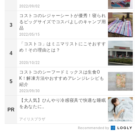
2022/09/02
コストコのレジャーシートが優秀！寝られ
るビッグサイズでコスパよしのキャンプ用
3
品
2022/05/15
「コストコ」はミニマリストにこそおすす
め！その理由とは？
4
2020/10/22
コストコのシーフードミックスは生食O
K！解凍方法やおすすめアレンジレシピも
5
紹介
2023/09/30
【大人気】ひんやり冷感寝具で快適な睡眠
をあなたに。
PR
アイリスプラザ
Recommended by