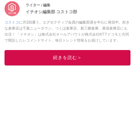
ライター / 編集
イチオシ編集部 コストコ部
コストコ
に月2回通う、エグゼクティブ会員の編集部員を中心に発信中。好き
な倉庫店は千葉ニュータウン。つくば倉庫店、新三郷倉庫、幕張倉庫店にも
出没！ 「イチオシ」は株式会社オールアバウトが株式会社NTTドコモと共同
で開設したレコメンドサイト。毎日トレンド情報をお届けしています。
Googleニュースでフォロー
してください！
このイチオシストの他の記事を読む
続きを読む＞