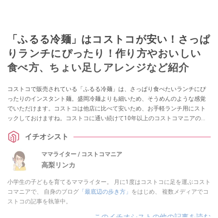
「ふるる冷麺」はコストコが安い！さっぱ
りランチにぴったり！作り方やおいしい
食べ方、ちょい足しアレンジなど紹介
コストコで販売されている「ふるる冷麺」は、さっぱり食べたいランチにぴ
ったりのインスタント麺。盛岡冷麺よりも細いため、そうめんのような感覚
でいただけます。コストコは他店に比べて安いため、お手軽ランチ用にスト
ックしておけますね。コストコに通い続けて10年以上のコストコマニアの高
梨リンカさんに、「ふるる冷麺」の値段や作り方、おいしい食べ方、ちょい
イチオシスト
足しアレンジなど伺いました。
ママライター / コストコマニア
高梨リンカ
小学生の子どもを育てるママライター。 月に1度はコストコに足を運ぶコスト
コマニアで、 自身のブログ
「最底辺の歩き方」
をはじめ、 複数メディアでコ
ストコの記事を執筆中。
このイチオシストの他の記事を読む