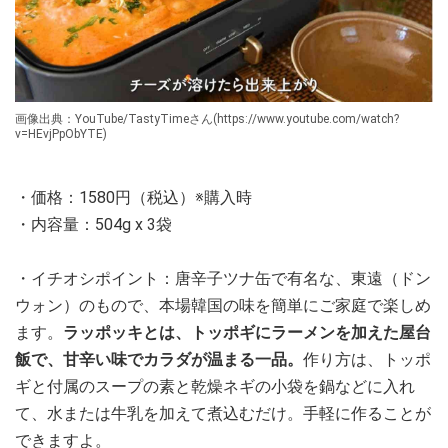
画像出典：YouTube/TastyTimeさん(https://www.youtube.com/watch?
v=HEvjPpObYTE)
・価格：1580円（税込）※購入時
・内容量：504g x 3袋
・イチオシポイント：唐辛子ツナ缶で有名な、東遠（ドン
ウォン）のもので、本場韓国の味を簡単にご家庭で楽しめ
ます。
ラッポッキとは、トッポギにラーメンを加えた屋台
飯で、甘辛い味でカラダが温まる一品。
作り方は、トッポ
ギと付属のスープの素と乾燥ネギの小袋を鍋などに入れ
て、水または牛乳を加えて煮込むだけ。手軽に作ることが
できますよ。