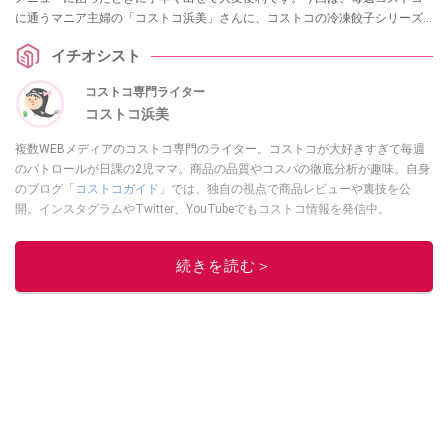
に通うマニア主婦の「コストコ浜美」さんに、コストコの冷凍餃子シリーズ
のなかでも人気の高い「bibigo（ビビゴ）水餃子」を紹介してもらいました。
イチオシスト
茹でる以外にも、美味しい焼き方や揚げ方のポイントも伝授してくれたの
で、餃子好き必見です！
コストコ専門ライター
コストコ浜美
複数WEBメディアのコストコ専門のライター。コストコが大好きすぎて毎週
のパトロールが日課の2児ママ。商品の品質やコスパの徹底分析が趣味。自身
のブログ
「コストコガイド」
では、独自の視点で商品レビューや裏技を公
開。インスタグラムやTwitter、YouTubeでもコストコ情報を発信中。
このイチオシストの他の記事を読む
続きを読む＞