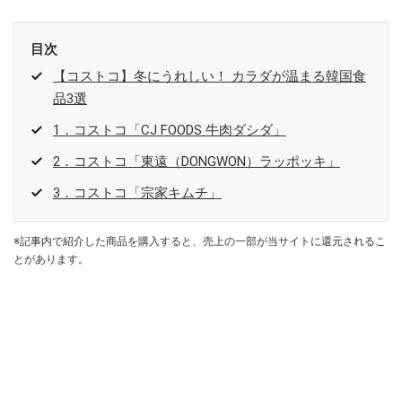
目次
【コストコ】冬にうれしい！ カラダが温まる韓国食
品3選
1．コストコ「CJ FOODS 牛肉ダシダ」
2．コストコ「東遠（DONGWON）ラッポッキ」
3．コストコ「宗家キムチ」
※記事内で紹介した商品を購入すると、売上の一部が当サイトに還元されるこ
とがあります。