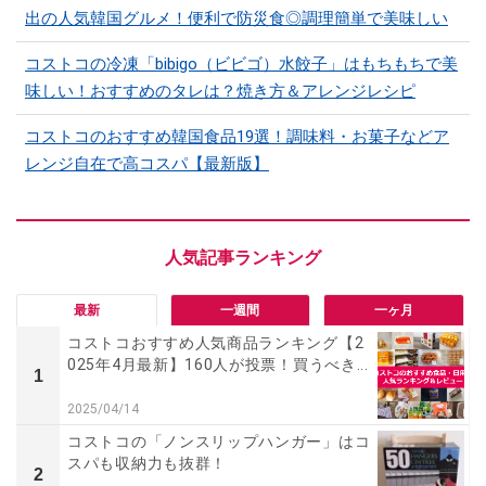
出の人気韓国グルメ！便利で防災食◎調理簡単で美味しい
コストコの冷凍「bibigo（ビビゴ）水餃子」はもちもちで美
味しい！おすすめのタレは？焼き方＆アレンジレシピ
コストコのおすすめ韓国食品19選！調味料・お菓子などア
レンジ自在で高コスパ【最新版】
最新
一週間
一ヶ月
コストコおすすめ人気商品ランキング【2
025年4月最新】160人が投票！買うべき...
1
2025/04/14
コストコの「ノンスリップハンガー」はコ
スパも収納力も抜群！
2