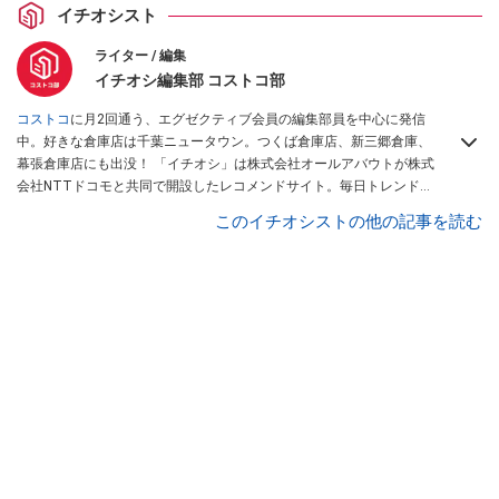
イチオシスト
ライター / 編集
イチオシ編集部 コストコ部
コストコ
に月2回通う、エグゼクティブ会員の編集部員を中心に発信
中。好きな倉庫店は千葉ニュータウン。つくば倉庫店、新三郷倉庫、
幕張倉庫店にも出没！ 「イチオシ」は株式会社オールアバウトが株式
会社NTTドコモと共同で開設したレコメンドサイト。毎日トレンド情
報をお届けしています。
Googleニュースでフォロー
してください！
このイチオシストの他の記事を読む