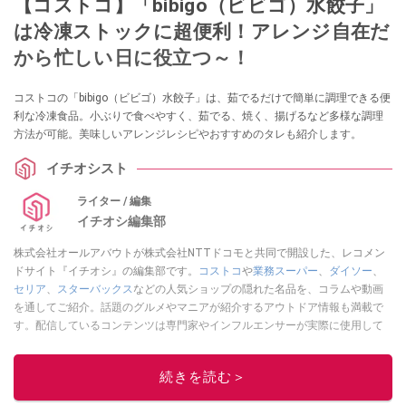
【コストコ】「bibigo（ビビゴ）水餃子」
は冷凍ストックに超便利！アレンジ自在だ
から忙しい日に役立つ～！
コストコの「bibigo（ビビゴ）水餃子」は、茹でるだけで簡単に調理できる便
利な冷凍食品。小ぶりで食べやすく、茹でる、焼く、揚げるなど多様な調理
方法が可能。美味しいアレンジレシピやおすすめのタレも紹介します。
イチオシスト
ライター / 編集
イチオシ編集部
株式会社オールアバウトが株式会社NTTドコモと共同で開設した、レコメン
ドサイト『イチオシ』の編集部です。
コストコ
や
業務スーパー
、
ダイソー
、
セリア
、
スターバックス
などの人気ショップの隠れた名品を、コラムや動画
を通してご紹介。話題のグルメやマニアが紹介するアウトドア情報も満載で
す。配信しているコンテンツは専門家やインフルエンサーが実際に使用して
レビューしています。毎日トレンド情報をお届けしているので、ぜひ
Google
ニュースでフォロー
してください！
続きを読む＞
このイチオシストの他の記事を読む