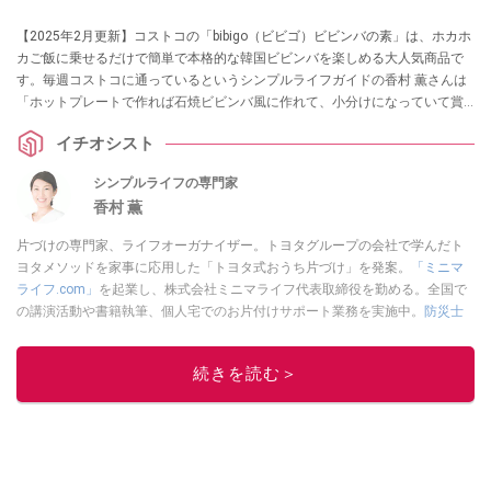
【2025年2月更新】コストコの「bibigo（ビビゴ）ビビンバの素」は、ホカホ
カご飯に乗せるだけで簡単で本格的な韓国ビビンバを楽しめる大人気商品で
す。毎週コストコに通っているというシンプルライフガイドの香村 薫さんは
「ホットプレートで作れば石焼ビビンバ風に作れて、小分けになっていて賞
味期限も長く、文句なしのおすすめ商品」と太鼓判！ 本場韓国の味を手軽に
イチオシスト
楽しめるという味やアレンジレシピも紹介します。
シンプルライフの専門家
香村 薫
片づけの専門家、ライフオーガナイザー。トヨタグループの会社で学んだト
ヨタメソッドを家事に応用した「トヨタ式おうち片づけ」を発案。
「ミニマ
ライフ.com」
を起業し、株式会社ミニマライフ代表取締役を勤める。全国で
の講演活動や書籍執筆、個人宅でのお片付けサポート業務を実施中。
防災士
の資格取得。
このイチオシストの他の記事を読む
続きを読む＞