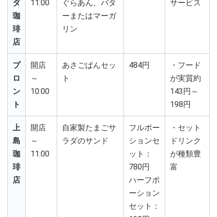
ダ
11:00
ぐらあん、バタ
サービス
珈
ーまたはマーガ
琲
リン
店
プ
開店
あさごぱんセッ
484円
・フード
ロ
～
ト
が実質約
ン
10:00
143円～
ト
198円
上
開店
自家製たまごサ
フルポー
・セット
島
～
ラダのサンド
ションセ
ドリンク
珈
11:00
ット：
が種類豊
琲
780円
富
店
ハーフポ
ーション
セット：