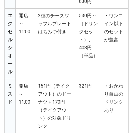
630円
エ
開店
2種のチーズワ
530円～
・ワンコ
ク
～
ッフルプレート
（ドリン
イン以下
セ
11:00
はちみつ付き
クセッ
のセット
ル
ト）、
が豊富
シ
408円
オ
（単品）
ー
ル
ミ
開店
151円（テイク
321円
・おかわ
ス
～
アウト）のドー
り自由の
ド
11:00
ナツ＋170円
ドリンク
（テイクアウ
あり
ト）の対象ドリ
ンク