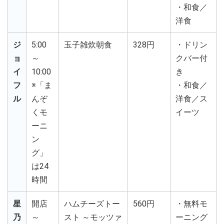
・和食／
洋食
ジ
5:00
玉子雑炊朝食
328円
・ドリン
ョ
～
クバー付
イ
10:00
き
フ
※「ま
・和食／
ル
んぞ
洋食／ス
くモ
イーツ
ーニ
ン
グ」
は24
時間
星
開店
ハムチーズトー
560円
・無料モ
乃
～
スト ～モッツァ
ーニング