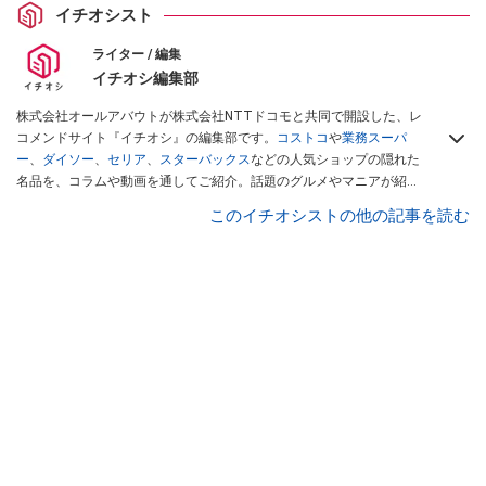
イチオシスト
ライター / 編集
イチオシ編集部
株式会社オールアバウトが株式会社NTTドコモと共同で開設した、レ
コメンドサイト『イチオシ』の編集部です。
コストコ
や
業務スーパ
ー
、
ダイソー
、
セリア
、
スターバックス
などの人気ショップの隠れた
名品を、コラムや動画を通してご紹介。話題のグルメやマニアが紹介
するアウトドア情報も満載です。配信しているコンテンツは専門家や
このイチオシストの他の記事を読む
インフルエンサーが実際に使用してレビューしています。毎日トレン
ド情報をお届けしているので、ぜひ
Googleニュースでフォロー
してく
ださい！