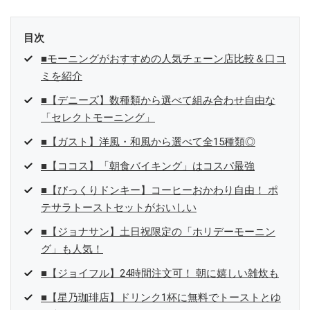
目次
■モーニングがおすすめの人気チェーン店比較＆口コ
ミを紹介
■【デニーズ】数種類から選べて組み合わせ自由な
「セレクトモーニング」
■【ガスト】洋風・和風から選べて全15種類◎
■【ココス】「朝食バイキング」はコスパ最強
■【びっくりドンキー】コーヒーおかわり自由！ ポ
テサラトーストセットがおいしい
■【ジョナサン】土日祝限定の「ホリデーモーニン
グ」も人気！
■【ジョイフル】24時間注文可！ 朝に嬉しい雑炊も
■【星乃珈琲店】ドリンク1杯に無料でトーストとゆ