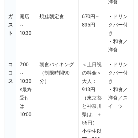
洋食
ガ
開店
焼鮭朝定食
670円～
・ドリン
ス
～
835円
クバー付
ト
10:30
き
・和食／
洋食
コ
7:00
朝食バイキング
＜土日祝
・ドリン
コ
～
（制限時間90
の料金＞
クバー付
ス
10:30
分）
大人：
き
※最終
913円
・和食／
受付
（東京都
洋食／ス
は
と神奈川
イーツ
10:00
県は、＋
55円）
小学生以