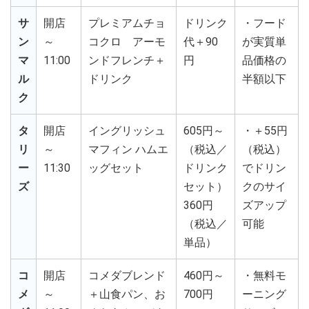
サ
開店
プレミアムチョ
ドリンク
・フード
ン
～
コクロ アーモ
代＋90
が実質単
マ
11:00
ンドフレンチ＋
円
品価格の
ル
ドリンク
半額以下
ク
タ
開店
イングリッシュ
605円～
・＋55円
リ
～
マフィン ハムエ
（税込／
（税込）
ー
11:30
ッグセット
ドリンク
でドリン
ズ
セット）
クのサイ
360円
ズアップ
（税込／
可能
単品）
コ
開店
コメダブレンド
460円～
・無料モ
メ
～
＋山食パン、お
700円
ーニング