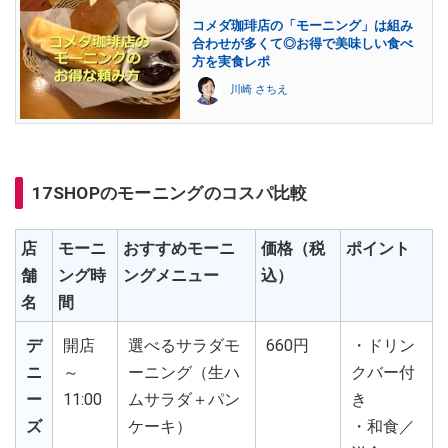
コメダ珈琲店の「モーニング」は組み
合わせが多くて◎お得で美味しい食べ
方を実食レポ
川崎 さちえ
17SHOPのモーニングのコスパ比較
店
モーニ
おすすめモーニ
価格（税
ポイント
舗
ング時
ングメニュー
込）
名
間
デ
開店
選べるサラダモ
660円
・ドリン
ニ
～
ーニング（生ハ
クバー付
ー
11:00
ムサラダ＋パン
き
ズ
ケーキ）
・和食／