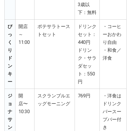
3歳以
下：無料
び
開店
ポテサラトース
ドリンク
・コーヒ
っ
～
トセット
セット：
ーおかわ
く
11:00
440円
り自由
り
ドリン
・和食／
ド
ク・サラ
洋食
ン
ダセッ
キ
ト：550
ー
円
ジ
開
スクランブルエ
769円
・洋食は
ョ
店〜
ッグモーニング
ドリンク
ナ
10:30
バースー
サ
プバー付
ン
き