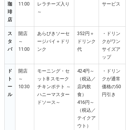
珈
11:00
レラチーズ入り
サービス
琲
～
店
ス
開店
あらびきソーセ
352円＋
・ドリン
タ
～
ージパイ＋ドリ
ドリンク
クがワン
バ
11:00
ンク
代
サイズア
ップ
ド
開店
モーニング・セ
424円～
・ドリン
ト
～
ットB スモーク
（税込／
クが通常
ー
10:30
チキンポテト ～
店内飲
価格の50
ル
ハニーマスター
食）
円引き
ドソース～
416円～
（税込／
テイクア
ウト）