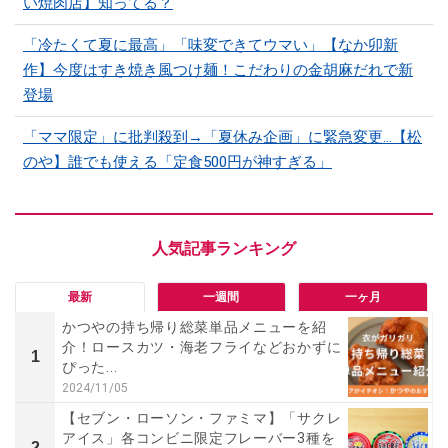
い焼肉店】知ってる？
「冷たくて夏に最高」「味変できてウマい」【なか卯新
作】今度はすき焼き風つけ麺！こだわりの金胡麻だれで新
登場
「ママ限定」に批判殺到→「夏休み企画」に緊急変更…【松
のや】誰でも使える「定食500円が神すぎる」
最新
一週間
一ヶ月
かつやの持ち帰り総菜単品メニューを紹
介！ロースカツ・海老フライなどおかずに
1
ぴった...
2024/11/05
【セブン・ローソン・ファミマ】「サクレ
アイス」各コンビニ限定フレーバー3種を
2