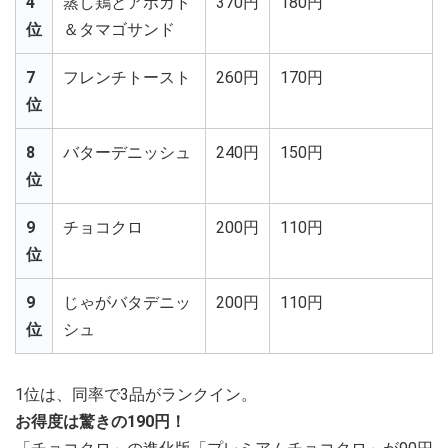
4
蒸し鶏とアボカド
370円
180円
位
＆タマゴサンド
7
フレンチトースト
260円
170円
位
8
バターデニッシュ
240円
150円
位
9
チョコクロ
200円
110円
位
9
じゃがバタデニッ
200円
110円
位
シュ
1位は、同率で3品がランクイン。
お得度は驚きの190円！