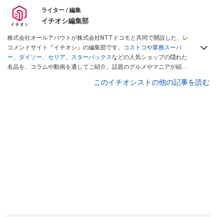
ライター / 編集
イチオシ編集部
株式会社オールアバウトが株式会社NTTドコモと共同で開設した、レ
コメンドサイト『イチオシ』の編集部です。
コストコ
や
業務スーパ
ー
、
ダイソー
、
セリア
、
スターバックス
などの人気ショップの隠れた
名品を、コラムや動画を通してご紹介。話題のグルメやマニアが紹介
するアウトドア情報も満載です。配信しているコンテンツは専門家や
このイチオシストの他の記事を読む
インフルエンサーが実際に使用してレビューしています。毎日トレン
ド情報をお届けしているので、ぜひ
Googleニュースでフォロー
してく
ださい！