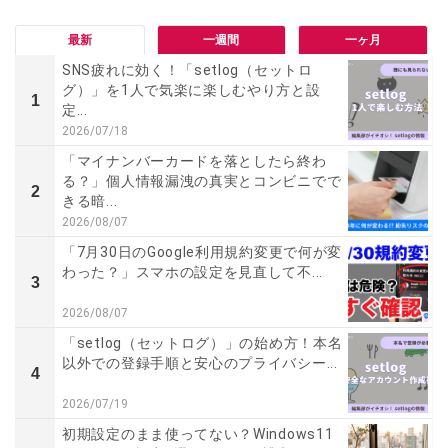
最新
一週間
一ヶ月
SNS疲れに効く！「setlog（セットロ
グ）」を1人で気楽に楽しむやり方と設
1
定...
2026/07/18
「マイナンバーカードを落としたら終わ
る？」個人情報漏洩の真実とコンビニでで
2
きる暗...
2026/08/07
「7月30日のGoogle利用規約変更で何が変
わった？」スマホの設定を見直して不...
3
2026/08/07
「setlog（セットログ）」の始め方！本名
以外での登録手順と安心のプライバシー...
4
2026/07/19
初期設定のまま使ってない？Windows11