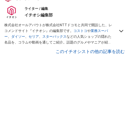
ライター / 編集
イチオシ編集部
株式会社オールアバウトが株式会社NTTドコモと共同で開設した、レ
コメンドサイト『イチオシ』の編集部です。
コストコ
や
業務スーパ
ー
、
ダイソー
、
セリア
、
スターバックス
などの人気ショップの隠れた
名品を、コラムや動画を通してご紹介。話題のグルメやマニアが紹介
するアウトドア情報も満載です。配信しているコンテンツは専門家や
このイチオシストの他の記事を読む
インフルエンサーが実際に使用してレビューしています。毎日トレン
ド情報をお届けしているので、ぜひ
Googleニュースでフォロー
してく
ださい！