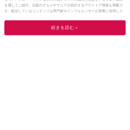
を通してご紹介。話題のグルメやマニアが紹介するアウトドア情報も満載で
す。配信しているコンテンツは専門家やインフルエンサーが実際に使用して
レビューしています。毎日トレンド情報をお届けしているので、ぜひ
Google
ニュースでフォロー
してください！
続きを読む＞
このイチオシストの他の記事を読む