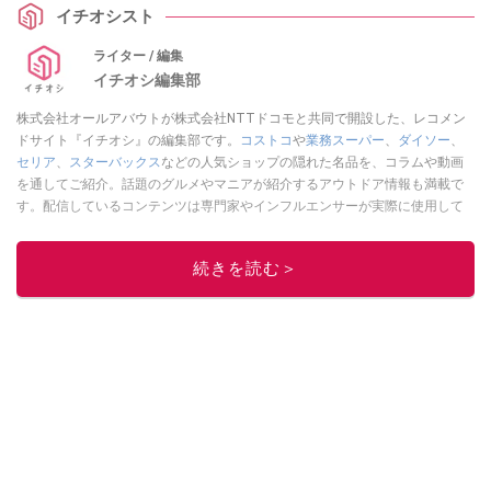
イチオシスト
ライター / 編集
イチオシ編集部
株式会社オールアバウトが株式会社NTTドコモと共同で開設した、レコメン
ドサイト『イチオシ』の編集部です。
コストコ
や
業務スーパー
、
ダイソー
、
セリア
、
スターバックス
などの人気ショップの隠れた名品を、コラムや動画
を通してご紹介。話題のグルメやマニアが紹介するアウトドア情報も満載で
す。配信しているコンテンツは専門家やインフルエンサーが実際に使用して
レビューしています。毎日トレンド情報をお届けしているので、ぜひ
Google
ニュースでフォロー
してください！
続きを読む＞
このイチオシストの他の記事を読む