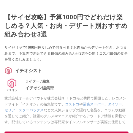
【サイゼ攻略】予算1000円でどれだけ楽
しめる？人気・お肉・デザート別おすすめ
組み合わせ3選
サイゼリヤで1000円握りしめて何食べる？お肉系からデザート付き、おつま
みまで、予算内で満足できる最強の組み合わせ3選を公開！コスパ最強の食事
を賢く楽しみましょう。
イチオシスト
ライター / 編集
イチオシ編集部
株式会社オールアバウトが株式会社NTTドコモと共同で開設した、レコメン
ドサイト『イチオシ』の編集部です。
コストコ
や
業務スーパー
、
ダイソー
、
セリア
、
スターバックス
などの人気ショップの隠れた名品を、コラムや動画
を通してご紹介。話題のグルメやマニアが紹介するアウトドア情報も満載で
す。配信しているコンテンツは専門家やインフルエンサーが実際に使用して
レビューしています。毎日トレンド情報をお届けしているので、ぜひ
Google