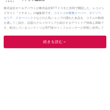
株式会社オールアバウトが株式会社NTTドコモと共同で開設した、レコメン
ドサイト『イチオシ』の編集部です。
コストコ
や
業務スーパー
、
ダイソー
、
セリア
、
スターバックス
などの人気ショップの隠れた名品を、コラムや動画
を通してご紹介。話題のグルメやマニアが紹介するアウトドア情報も満載で
す。配信しているコンテンツは専門家やインフルエンサーが実際に使用して
レビューしています。毎日トレンド情報をお届けしているので、ぜひ
Google
ニュースでフォロー
してください！
続きを読む＞
このイチオシストの他の記事を読む