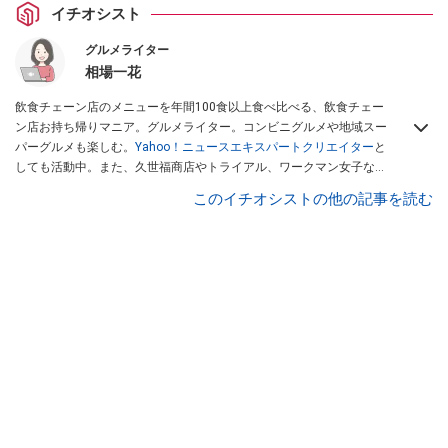
イチオシスト
グルメライター
相場一花
飲食チェーン店のメニューを年間100食以上食べ比べる、飲食チェー
ン店お持ち帰りマニア。グルメライター。コンビニグルメや地域スー
パーグルメも楽しむ。
Yahoo！ニュースエキスパートクリエイター
と
しても活動中。また、久世福商店やトライアル、ワークマン女子など
話題のショップにも足を運ぶ。晋遊舎「LDK」や
「360LiFE」
、
このイチオシストの他の記事を読む
KADOKAWA
「レタスクラブ」
、集英社「週刊プレイボーイ」、宝島
社「おいしい！ シャトレーゼBOOK」などでグルメライター、食の専
門家として出演実績あり。