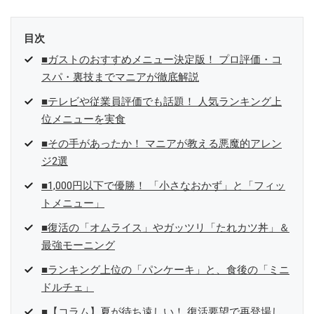
目次
■ガストのおすすめメニュー決定版！ プロ評価・コ
スパ・裏技までマニアが徹底解説
■テレビや従業員評価でも話題！ 人気ランキング上
位メニューを実食
■その手があったか！ マニアが教える悪魔的アレン
ジ2選
■1,000円以下で優勝！ 「小さなおかず」と「フィッ
トメニュー」
■復活の「オムライス」やガッツリ「たれカツ丼」＆
最強モーニング
■ランキング上位の「パンケーキ」と、食後の「ミニ
ドルチェ」
■【コラム】夏が待ち遠しい！ 復活要望で再登場し