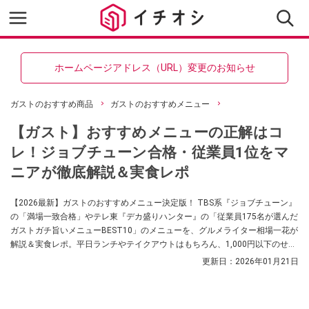
ホームページアドレス（URL）変更のお知らせ
ガストのおすすめ商品
ガストのおすすめメニュー
【ガスト】おすすめメニューの正解はコ
レ！ジョブチューン合格・従業員1位をマ
ニアが徹底解説＆実食レポ
【2026最新】ガストのおすすめメニュー決定版！ TBS系『ジョブチューン』
の「満場一致合格」やテレ東『デカ盛りハンター』の「従業員175名が選んだ
ガストガチ旨いメニューBEST10」のメニューを、グルメライター相場一花が
解説＆実食レポ。平日ランチやテイクアウトはもちろん、1,000円以下のせん
べろ飲みや裏技アレンジまで網羅。コスパ最強の組み合わせや、失敗しない
更新日：
2026年01月21日
注文方法を徹底ガイドします。