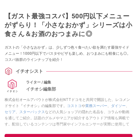
【ガスト最強コスパ】500円以下メニュー
がずらり！「小さなおかず」シリーズは小
食さん＆お酒のおつまみに◎
ガストの「小さなおかず」は、少しずつ色々食べたい欲を満たす最強サイド
メニュー！1000円以下でパスタやピザも楽しめ、おつまみにも軽食にも◎。
コスパ抜群のラインナップを紹介！
イチオシスト
ライター / 編集
イチオシ編集部
株式会社オールアバウトが株式会社NTTドコモと共同で開設した、レコメン
ドサイト『イチオシ』の編集部です。
コストコ
や
業務スーパー
、
ダイソー
、
セリア
、
スターバックス
などの人気ショップの隠れた名品を、コラムや動画
を通してご紹介。話題のグルメやマニアが紹介するアウトドア情報も満載で
す。配信しているコンテンツは専門家やインフルエンサーが実際に使用して
レビューしています。毎日トレンド情報をお届けしているので、ぜひ
Google
ニュースでフォロー
してください！