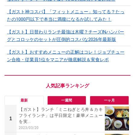
【ガスト神コスパ】「フィットメニュー」知ってる？たっ
たの1000円以下で本当に満腹になるか試してみた！
【ガスト】日替わりランチ最強は木曜？チーズINハンバー
グとコロッケのセットが圧倒的コスパな2026年最新版
【ガスト】おすすめメニューの正解はコレ！ジョブチュー
ン合格・従業員1位をマニアが徹底解説＆実食レポ
最新
一週間
一ヶ月
【ガスト】ランチ「ミニねぎとろ丼＆カキ
フライランチ」は平日限定！豪華メニュー
1
を実...
2023/03/20