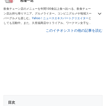
相場一花
飲食チェーン店のメニューを年間100食以上食べ比べる、飲食チェー
ン店お持ち帰りマニア。グルメライター。コンビニグルメや地域スー
パーグルメも楽しむ。
Yahoo！ニュースエキスパートクリエイター
と
しても活動中。また、久世福商店やトライアル、ワークマン女子など
話題のショップにも足を運ぶ。晋遊舎「LDK」や
「360LiFE」
、
このイチオシストの他の記事を読む
KADOKAWA
「レタスクラブ」
、集英社「週刊プレイボーイ」、宝島
社「おいしい！ シャトレーゼBOOK」などでグルメライター、食の専
門家として出演実績あり。
目次