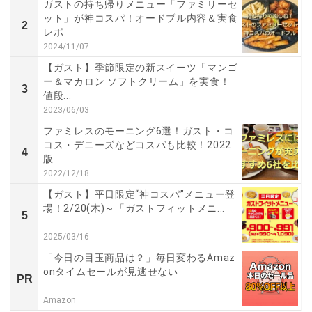
ガストの持ち帰りメニュー「ファミリーセ
ット」が神コスパ！オードブル内容＆実食
2
レポ
2024/11/07
【ガスト】季節限定の新スイーツ「マンゴ
ー＆マカロン ソフトクリーム」を実食！
3
値段...
2023/06/03
ファミレスのモーニング6選！ガスト・コ
コス・デニーズなどコスパも比較！2022
4
版
2022/12/18
【ガスト】平日限定“神コスパ”メニュー登
場！2/20(木)～「ガストフィットメニ...
5
2025/03/16
「今日の目玉商品は？」毎日変わるAmaz
onタイムセールが見逃せない
PR
Amazon