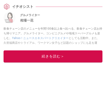
べろ飲みや裏技アレンジまで網羅。コスパ最強の組み合わせや、失敗しない
イチオシスト
注文方法を徹底ガイドします。
グルメライター
相場一花
飲食チェーン店のメニューを年間100食以上食べ比べる、飲食チェーン店お持
ち帰りマニア。グルメライター。コンビニグルメや地域スーパーグルメも楽
しむ。
Yahoo！ニュースエキスパートクリエイター
としても活動中。また、
久世福商店やトライアル、ワークマン女子など話題のショップにも足を運
ぶ。晋遊舎「LDK」や
「360LiFE」
、KADOKAWA
「レタスクラブ」
、集英社
「週刊プレイボーイ」、宝島社「おいしい！ シャトレーゼBOOK」などでグ
続きを読む＞
ルメライター、食の専門家として出演実績あり。
このイチオシストの他の記事を読む