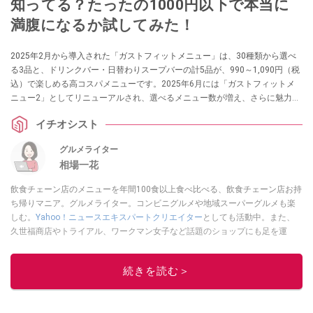
知ってる？たったの1000円以下で本当に
満腹になるか試してみた！
2025年2月から導入された「ガストフィットメニュー」は、30種類から選べ
る3品と、ドリンクバー・日替わりスープバーの計5品が、990～1,090円（税
込）で楽しめる高コスパメニューです。2025年6月には「ガストフィットメ
ニュー2」としてリニューアルされ、選べるメニュー数が増え、さらに魅力的
になりました。本当に1000円前後で満足できるほどコストパフォーマンスが
イチオシスト
よいのか、さっそくチェックしてみましょう。
グルメライター
相場一花
飲食チェーン店のメニューを年間100食以上食べ比べる、飲食チェーン店お持
ち帰りマニア。グルメライター。コンビニグルメや地域スーパーグルメも楽
しむ。
Yahoo！ニュースエキスパートクリエイター
としても活動中。また、
久世福商店やトライアル、ワークマン女子など話題のショップにも足を運
ぶ。晋遊舎「LDK」や
「360LiFE」
、KADOKAWA
「レタスクラブ」
、集英社
「週刊プレイボーイ」、宝島社「おいしい！ シャトレーゼBOOK」などでグ
続きを読む＞
ルメライター、食の専門家として出演実績あり。
このイチオシストの他の記事を読む