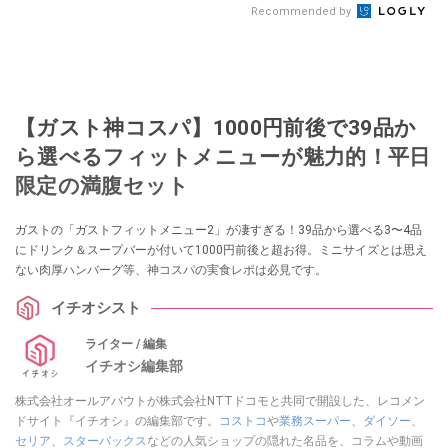
Recommended by
【ガスト神コスパ】1000円前後で39品か
ら選べるフィットメニューが魅力的！平日
限定の満腹セット
ガストの「ガストフィットメニュー2」が凄すぎる！39品から選べる3〜4品
にドリンク＆スープバーが付いて1000円前後と超お得。ミニサイズとは思え
ない肉厚ハンバーグ等、神コスパの実食レポは必見です。
イチオシスト
ライター / 編集
イチオシ編集部
株式会社オールアバウトが株式会社NTTドコモと共同で開設した、レコメン
ドサイト『イチオシ』の編集部です。
コストコ
や
業務スーパー
、
ダイソー
、
セリア
、
スターバックス
などの人気ショップの隠れた名品を、コラムや動画