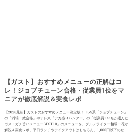
【ガスト】おすすめメニューの正解はコ
レ！ジョブチューン合格・従業員1位をマ
ニアが徹底解説＆実食レポ
【2026最新】ガストのおすすめメニュー決定版！ TBS系『ジョブチューン』
の「満場一致合格」やテレ東『デカ盛りハンター』の「従業員175名が選んだ
ガストガチ旨いメニューBEST10」のメニューを、グルメライター相場一花が
解説＆実食レポ。平日ランチやテイクアウトはもちろん、1,000円以下のせん