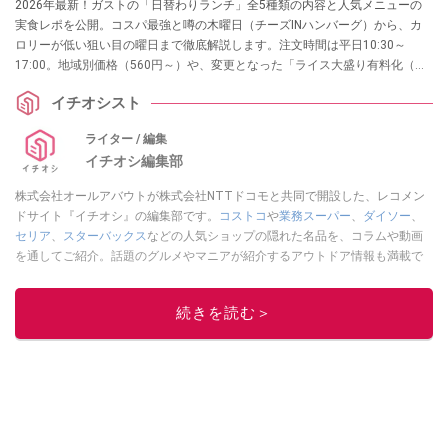
2026年最新！ガストの「日替わりランチ」全5種類の内容と人気メニューの
実食レポを公開。コスパ最強と噂の木曜日（チーズINハンバーグ）から、カ
ロリーが低い狙い目の曜日まで徹底解説します。注文時間は平日10:30～
17:00。地域別価格（560円～）や、変更となった「ライス大盛り有料化（＋
50円）」のルール、ドリンクバーのセット料金など、行く前に知りたい最新
イチオシスト
情報を完全網羅しました。
ライター / 編集
イチオシ編集部
株式会社オールアバウトが株式会社NTTドコモと共同で開設した、レコメン
ドサイト『イチオシ』の編集部です。
コストコ
や
業務スーパー
、
ダイソー
、
セリア
、
スターバックス
などの人気ショップの隠れた名品を、コラムや動画
を通してご紹介。話題のグルメやマニアが紹介するアウトドア情報も満載で
す。配信しているコンテンツは専門家やインフルエンサーが実際に使用して
レビューしています。毎日トレンド情報をお届けしているので、ぜひ
Google
続きを読む＞
ニュースでフォロー
してください！
このイチオシストの他の記事を読む