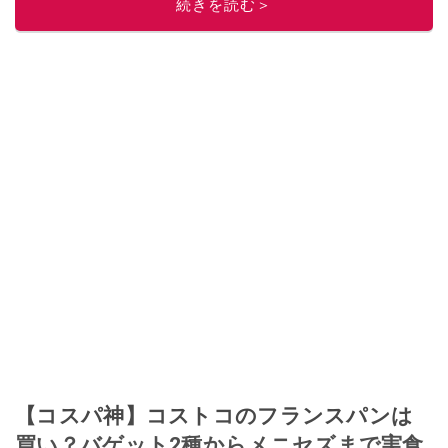
続きを読む＞
このイチオシストの他の記事を読む
【コスパ神】コストコのフランスパンは
買い？バゲット2種からメニセズまで実食