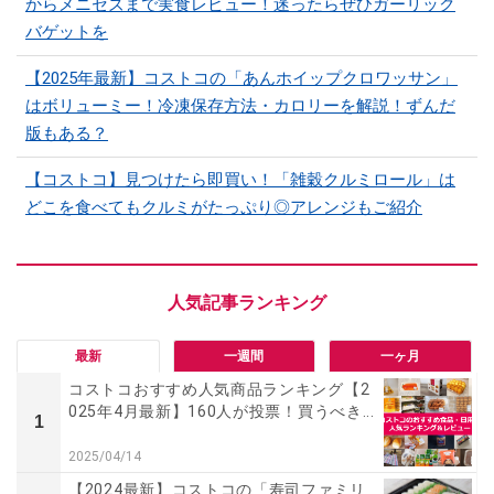
からメニセズまで実食レビュー！迷ったらぜひガーリック
バゲットを
【2025年最新】コストコの「あんホイップクロワッサン」
はボリューミー！冷凍保存方法・カロリーを解説！ずんだ
版もある？
【コストコ】見つけたら即買い！「雑穀クルミロール」は
どこを食べてもクルミがたっぷり◎アレンジもご紹介
最新
一週間
一ヶ月
コストコおすすめ人気商品ランキング【2
025年4月最新】160人が投票！買うべき...
1
2025/04/14
【2024最新】コストコの「寿司ファミリ