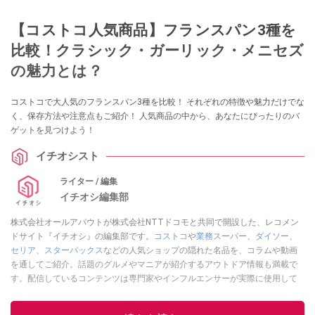
【コストコ人気商品】フランスパン3種を
比較！クラシック・ガーリック・メニセズ
の魅力とは？
コストコで大人気のフランスパン3種を比較！ それぞれの特徴や魅力だけでな
く、保存方法や注意点もご紹介！ 人気商品の中から、あなたにぴったりのバ
ゲットを見つけよう！
イチオシスト
ライター / 編集
イチオシ編集部
株式会社オールアバウトが株式会社NTTドコモと共同で開設した、レコメン
ドサイト『イチオシ』の編集部です。
コストコ
や
業務スーパー
、
ダイソー
、
セリア
、
スターバックス
などの人気ショップの隠れた名品を、コラムや動画
を通してご紹介。話題のグルメやマニアが紹介するアウトドア情報も満載で
す。配信しているコンテンツは専門家やインフルエンサーが実際に使用して
レビューしています。毎日トレンド情報をお届けしているので、ぜひ
Google
ニュースでフォロー
してください！