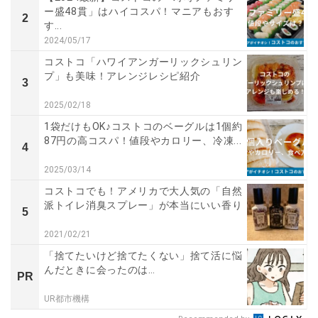
ー盛48貫」はハイコスパ！マニアもおす
2
す...
2024/05/17
コストコ「ハワイアンガーリックシュリン
プ」も美味！アレンジレシピ紹介
3
2025/02/18
1袋だけもOK♪コストコのベーグルは1個約
87円の高コスパ！値段やカロリー、冷凍...
4
2025/03/14
コストコでも！アメリカで大人気の「自然
派トイレ消臭スプレー」が本当にいい香り
5
2021/02/21
「捨てたいけど捨てたくない」捨て活に悩
んだときに会ったのは…
PR
UR都市機構