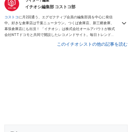
ライター / 編集
イチオシ編集部 コストコ部
コストコ
に月2回通う、エグゼクティブ会員の編集部員を中心に発信
中。好きな倉庫店は千葉ニュータウン。つくば倉庫店、新三郷倉庫、
幕張倉庫店にも出没！ 「イチオシ」は株式会社オールアバウトが株式
会社NTTドコモと共同で開設したレコメンドサイト。毎日トレンド情
報をお届けしています。
Googleニュースでフォロー
してください！
このイチオシストの他の記事を読む