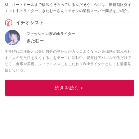
材、オートミールまで幅広くそろっているんだそう。今回は、糖質制限ダイ
エット中のライター・きたむーさんイチオシの業務スーパー商品をご紹介。
節約になってコスパよく糖質制限できる商品の選び方や、簡単につくれてお
イチオシスト
弁当のおかずにも便利なおすすめ糖質制限レシピ、ヒルナンデスで紹介され
たダイエットレシピもまとめました。
ファッション系Webライター
きたむー
学生時代に洋服と出会い自分の見た目がカッコよくなった高揚感が忘れられ
ず「人の見た目を良くする」をテーマに活動中。現在はアパレル関係だけで
なく、食事や美容、フィットネスにもこだわりWebライターとしても情報発
信している。
このイチオシストの他の記事を読む
続きを読む＞