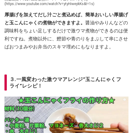
(https://www.youtube.com/watch?v=ytyHiweykKs&t=1s)
厚揚げを加えてだし汁ごと煮込めば、簡単おいしい厚揚げ
と玉こんにゃくの煮物ができますよ。
醤油やみりんなどの
調味料をちょい足しするだけで激ウマ煮物ができるのは便
利ですね。煮物以外に、鰹節や青のりをまぶして串にさせ
ばおつまみやお弁当のスキマ埋めにもなりますよ。
３.一風変わった激ウマアレンジ”玉こんにゃくフ
ライ”レシピ！