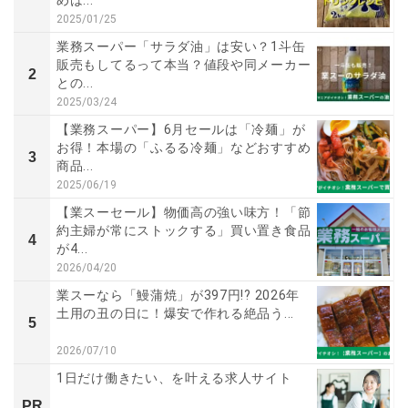
めは...
2025/01/25
業務スーパー「サラダ油」は安い？1斗缶
販売もしてるって本当？値段や同メーカー
2
との...
2025/03/24
【業務スーパー】6月セールは「冷麺」が
お得！本場の「ふるる冷麺」などおすすめ
3
商品...
2025/06/19
【業スーセール】物価高の強い味方！「節
約主婦が常にストックする」買い置き食品
4
が4...
2026/04/20
業スーなら「鰻蒲焼」が397円!? 2026年
土用の丑の日に！爆安で作れる絶品う...
5
2026/07/10
1日だけ働きたい、を叶える求人サイト
PR