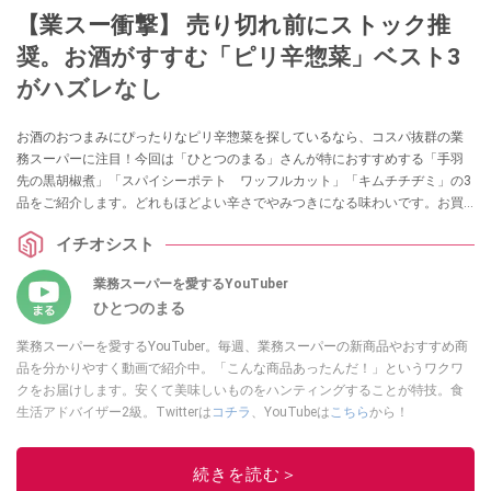
【業スー衝撃】 売り切れ前にストック推
奨。お酒がすすむ「ピリ辛惣菜」ベスト3
がハズレなし
お酒のおつまみにぴったりなピリ辛惣菜を探しているなら、コスパ抜群の業
務スーパーに注目！今回は「ひとつのまる」さんが特におすすめする「手羽
先の黒胡椒煮」「スパイシーポテト ワッフルカット」「キムチチヂミ」の3
品をご紹介します。どれもほどよい辛さでやみつきになる味わいです。お買
い物の参考にぜひチェックしてみてくださいね。
イチオシスト
業務スーパーを愛するYouTuber
ひとつのまる
業務スーパーを愛するYouTuber。毎週、業務スーパーの新商品やおすすめ商
品を分かりやすく動画で紹介中。「こんな商品あったんだ！」というワクワ
クをお届けします。安くて美味しいものをハンティングすることが特技。食
生活アドバイザー2級。Twitterは
コチラ
、YouTubeは
こちら
から！
このイチオシストの他の記事を読む
続きを読む＞