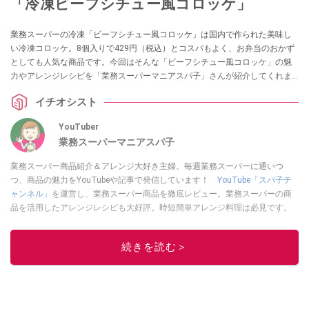
「冷凍ビーフシチュー風コロッケ」
業務スーパーの冷凍「ビーフシチュー風コロッケ」は国内で作られた美味し
い冷凍コロッケ。8個入りで429円（税込）とコスパもよく、お弁当のおかず
としても人気な商品です。今回はそんな「ビーフシチュー風コロッケ」の魅
力やアレンジレシピを「業務スーパーマニアスパ子」さんが紹介してくれま
した。凍ったままお弁当箱にINするだけで立派なランチができる優れものな
イチオシスト
のだそう！ お弁当で使えるお惣菜をお探しの方は要チェックですよ！
YouTuber
業務スーパーマニアスパ子
業務スーパー商品紹介＆アレンジ大好き主婦。毎週業務スーパーに通いつ
つ、商品の魅力をYouTubeや記事で発信しています！
YouTube「スパ子チ
ャンネル」
を運営し、業務スーパー商品を徹底レビュー。業務スーパーの商
品を活用したアレンジレシピも大好評。時短簡単アレンジ料理は必見です。
Yahoo!記事はこちら。
このイチオシストの他の記事を読む
続きを読む＞