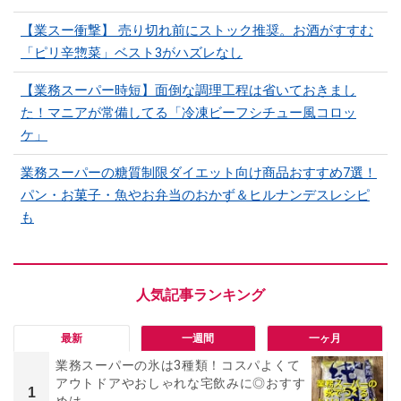
【業スー衝撃】 売り切れ前にストック推奨。お酒がすすむ
「ピリ辛惣菜」ベスト3がハズレなし
【業務スーパー時短】面倒な調理工程は省いておきまし
た！マニアが常備してる「冷凍ビーフシチュー風コロッ
ケ」
業務スーパーの糖質制限ダイエット向け商品おすすめ7選！
パン・お菓子・魚やお弁当のおかず＆ヒルナンデスレシピ
も
最新
一週間
一ヶ月
業務スーパーの氷は3種類！コスパよくて
アウトドアやおしゃれな宅飲みに◎おすす
1