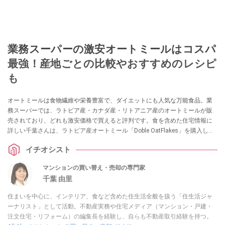
業務スーパーの激安オートミールはコスパ
最強！産地ごとの比較やおすすめのレシピ
も
オートミールは食物繊維や栄養豊富で、ダイエットにも人気な万能食品。業
務スーパーでは、ラトビア産・カナダ産・リトアニア産のオートミールが販
売されており、どれも激安価格で買えると評判です。食を含めた住宅情報に
詳しい千葉さんは、ラトビア産オートミール「Doble OatFlakes」を購入して
1週間実食。味の感想や気になる安全性について教えていただきました。
イチオシスト
マンションの買い替え・売却の専門家
千葉 由里
住まいを中心に、インテリア、食など含めた住生活全般を扱う「住生活ジャ
ーナリスト」として活動。不動産実務や住宅メディア（マンション・戸建・
注文住宅・リフォーム）の編集長を経験し、自らも不動産取引経験を持つ。