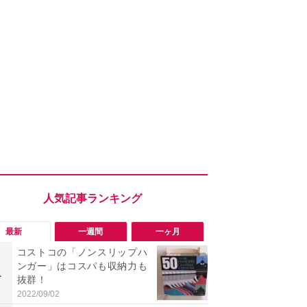
最新
一週間
一ヶ月
コストコの「ノンスリップハ
【コストコ】
ンガー」はコスパも収納力も
と損！コス
1
1
抜群！
梨リンカさ
私のイチオ
2022/09/02
2026/08/01